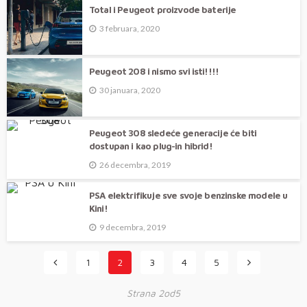
Total i Peugeot proizvode baterije
3 februara, 2020
Peugeot 208 i nismo svi isti!!!!
30 januara, 2020
Peugeot 308 sledeće generacije će biti
dostupan i kao plug-in hibrid!
26 decembra, 2019
PSA elektrifikuje sve svoje benzinske modele u
Kini!
9 decembra, 2019
1
2
3
4
5
Strana 2od5