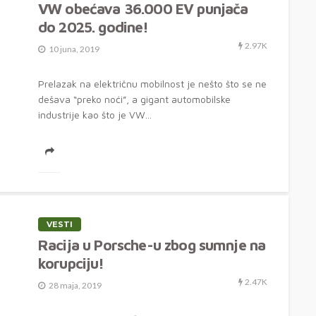
VW obećava 36.000 EV punjača
do 2025. godine!
2.97K
10 juna, 2019
Prelazak na električnu mobilnost je nešto što se ne
dešava “preko noći”, a gigant automobilske
industrije kao što je VW...
VESTI
Racija u Porsche-u zbog sumnje na
korupciju!
2.47K
28 maja, 2019