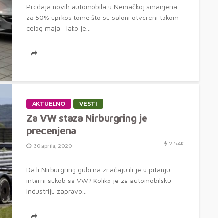
Prodaja novih automobila u Nemačkoj smanjena
za 50% uprkos tome što su saloni otvoreni tokom
celog maja Iako je...
AKTUELNO
VESTI
Za VW staza Nirburgring je
precenjena
2.54K
30 aprila, 2020
Da li Nirburgring gubi na značaju ili je u pitanju
interni sukob sa VW? Koliko je za automobilsku
industriju zapravo...