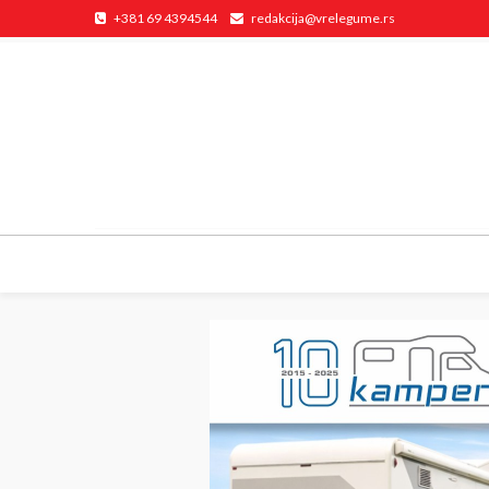
+381 69 4394544
redakcija@vrelegume.rs