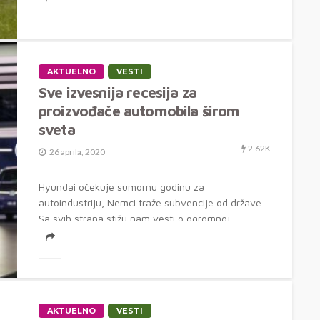
AKTUELNO
VESTI
Sve izvesnija recesija za
proizvođače automobila širom
sveta
2.62K
26 aprila, 2020
Hyundai očekuje sumornu godinu za
autoindustriju, Nemci traže subvencije od države
Sa svih strana stižu nam vesti o ogromnoj...
AKTUELNO
VESTI