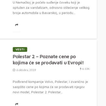
U Nemačkoj je počelo suđenje čoveku koji je
optužen za vandalizam, odnosno oštećenje velikog
broja automobila u Bavarskoj, u periodu...
VESTI
Polestar 2 – Poznate cene po
kojima će se prodavati u Evropi!
6.13K
6 oktobra, 2019
Podbrend kompanije Volvo, Polestar, i zvanično je
saopštio cene po kojima će se prodavati njegov
novi model, Polestar 2. Polestar...