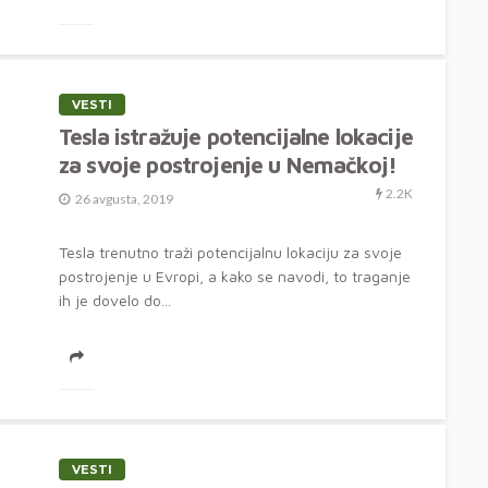
VESTI
Tesla istražuje potencijalne lokacije
za svoje postrojenje u Nemačkoj!
2.2K
26 avgusta, 2019
Tesla trenutno traži potencijalnu lokaciju za svoje
postrojenje u Evropi, a kako se navodi, to traganje
ih je dovelo do...
VESTI