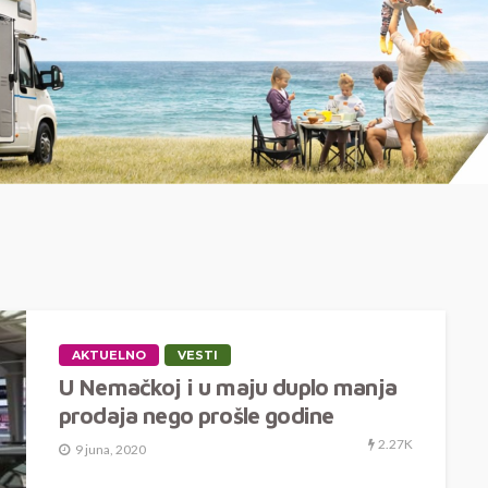
AKTUELNO
VESTI
U Nemačkoj i u maju duplo manja
prodaja nego prošle godine
2.27K
9 juna, 2020