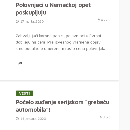
Polovnjaci u Nemačkoj opet
poskupljuju
4.72K
17 marta, 2020
Zahvaljujući korona panici, polovnjaci u Evropi
dobijaju na ceni Pre izvesnog vremena objavili
smo podatke o umerenom rastu cena polovnjaka...
VESTI
Počelo suđenje serijskom “grebaču
automobila”!
3.8K
14 januara, 2020