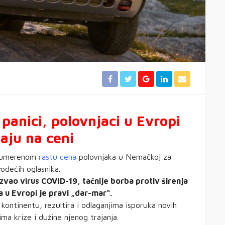
panici, polovnjaci u Evropi
jaju na ceni
o umerenom
rastu cena
polovnjaka u Nemačkoj za
odećih oglasnika.
izazvao virus COVID-19, tačnije borba protiv širenja
 u Evropi je pravi „dar-mar“.
 kontinentu, rezultira i odlaganjima isporuka novih
ma krize i dužine njenog trajanja.