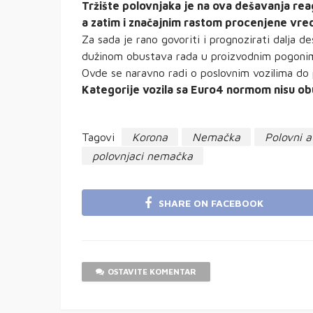
Tržište polovnjaka je na ova dešavanja re
a zatim i značajnim rastom procenjene vred
Za sada je rano govoriti i prognozirati dalja de
dužinom obustava rada u proizvodnim pogonima,
Ovde se naravno radi o poslovnim vozilima do 
Kategorije vozila sa Euro4 normom nisu o
Tagovi
Korona
Nemačka
Polovni 
polovnjaci nemačka
SHARE ON FACEBOOK
OSTAVITE KOMENTAR