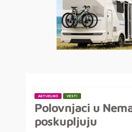
AKTUELNO
VESTI
Polovnjaci u Nema
poskupljuju