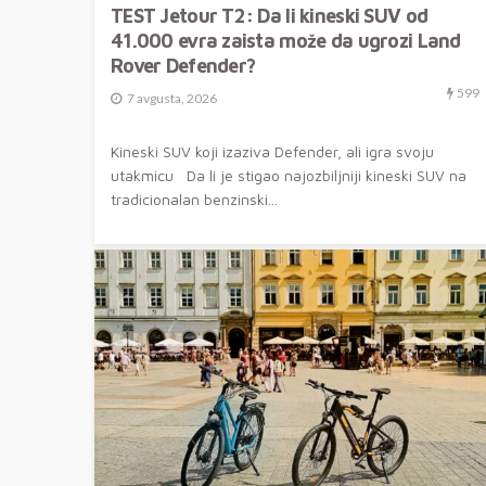
TEST Jetour T2: Da li kineski SUV od
41.000 evra zaista može da ugrozi Land
Rover Defender?
599
7 avgusta, 2026
Kineski SUV koji izaziva Defender, ali igra svoju
utakmicu Da li je stigao najozbiljniji kineski SUV na
tradicionalan benzinski...