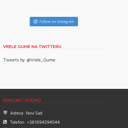
Follow on Instagram
VRELE GUME NA TWITTERU
Tweets by @Vrele_Gume
KONTAKT PODACI
Adresa:
Novi Sad
Telefon:
+381694394544