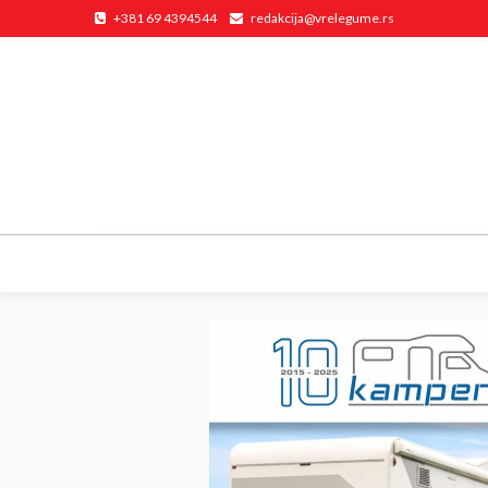
+381 69 4394544
redakcija@vrelegume.rs