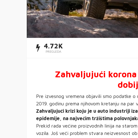
4.72K
PREGLEDA
Zahvaljujući korona 
dobi
Pre izvesnog vremena objavili smo podatke 
2019. godinu prema njihovom kretanju na par v
Zahvaljujući krizi koju je u auto industriji 
epidemije, na najvećim tržištima polovnjaka
Prekid rada većine proizvodnih linija na starom
vozila. Još veći problem stvara neizvesnost obi