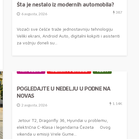
Šta je nestalo iz modernih automobila?
387
6 avgusta, 2026
Vozači sve češće traže jednostavniju tehnologiju
Veliki ekrani, Android Auto, digitalni kokpiti i asistenti
za vožnju doneli su...
AKTUELNO
NAJAVA TV EMISIJE
VESTI
POGLEDAJTE U NEDELJU U PODNE NA
NOVAS
1.14K
2 avgusta, 2026
Jetour T2, Dragonfly 36, Hyundai u problemu,
električna C-Klasa i legendarna Čezeta Ovog
vikenda u emisiji Vrele Gume...