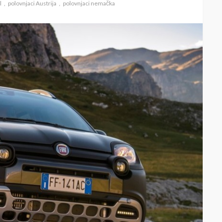
l
polovnjaci Austrija
polovnjaci nemačka