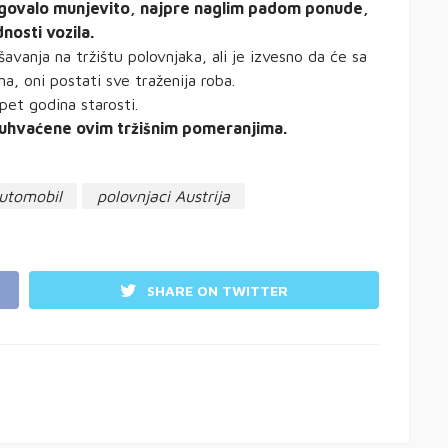
agovalo munjevito, najpre naglim padom ponude,
nosti vozila.
šavanja na tržištu polovnjaka, ali je izvesno da će sa
 oni postati sve traženija roba.
pet godina starosti.
buhvaćene ovim tržišnim pomeranjima.
automobil
polovnjaci Austrija
SHARE ON TWITTER