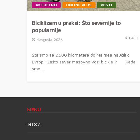
AKTUELNO
ONLINE PLUS
VESTI
Biciklizam u praksi: Što severnije to
popularnije
1.43K
4 avgusta, 2026
Šta smo za 2.500 kilometara do Malmea naučili o
Evropi: Zašto sever masovno vozi bicikle!? Kada
smo...
MENU
Testovi