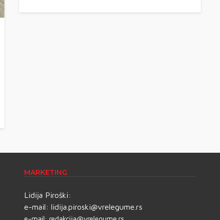
MARKETING
Lidija Piroški:
e-mail:
lidija.piroski@vrelegume.rs
e-mail:
redakcija@vrelegume.rs