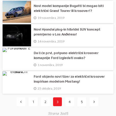
Novi model kompanije Bugatti bi mogao biti
električni Grand Tourer ili krosover!?
19 novembra, 2019
Novi Hyundai plug-in hibridni SUV koncept
premijerno u Los Anđelesu!
14 novembra, 2019
Da li će prvi, potpuno električni krosover
komapnije Ford izgledati ovako?
1 novembra, 2019
Ford objavio novi tizer za električni krosover
inspirisan modelom Mustang!
25 oktobra, 2019
1
2
3
4
5
Strana 3od5