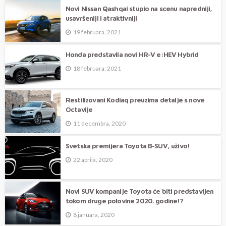
Novi Nissan Qashqai stupio na scenu napredniji,
usavršeniji i atraktivniji
19 februara, 2021
Honda predstavila novi HR-V e:HEV Hybrid
18 februara, 2021
Restilizovani Kodiaq preuzima detalje s nove
Octavije
11 decembra, 2020
Svetska premijera Toyota B-SUV, uživo!
22 aprila, 2020
Novi SUV kompanije Toyota će biti predstavljen
tokom druge polovine 2020. godine!?
8 januara, 2020