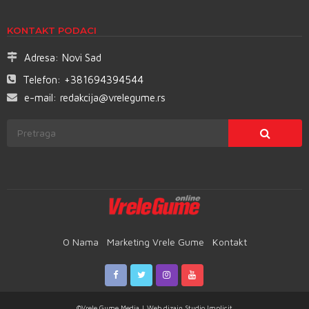
KONTAKT PODACI
Adresa:
Novi Sad
Telefon:
+381694394544
e-mail:
redakcija@vrelegume.rs
O Nama
Marketing Vrele Gume
Kontakt
©Vrele Gume Media | Web dizajn
Studio Implicit