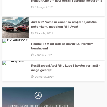
Renault Clio V – novi detalji i galerija fotografija
31 maja, 2019
Audi RS2 “rame uz rame“ sa svojim najmlađim
potomkom, modelom RS4 Avant!
15 aprila, 2019
Honda HR-V od sada sa novim 1,5-litarskim
benzincem!
9 aprila, 2019
Restilizovani Audi R8 u kupe i Spyder varijanti –
mega galerija!
20 marta, 2019