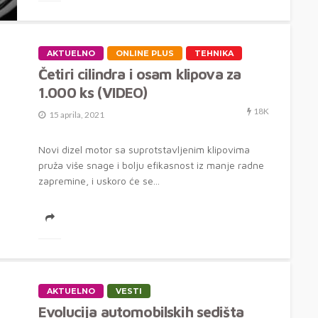
AKTUELNO
ONLINE PLUS
TEHNIKA
Četiri cilindra i osam klipova za
1.000 ks (VIDEO)
18K
15 aprila, 2021
Novi dizel motor sa suprotstavljenim klipovima
pruža više snage i bolju efikasnost iz manje radne
zapremine, i uskoro će se...
AKTUELNO
VESTI
Evolucija automobilskih sedišta