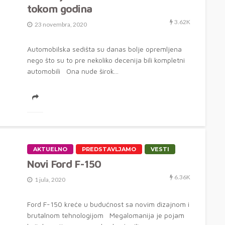
tokom godina
3.62K
23 novembra, 2020
Automobilska sedišta su danas bolje opremljena
nego što su to pre nekoliko decenija bili kompletni
automobili Ona nude širok...
AKTUELNO
PREDSTAVLJAMO
VESTI
Novi Ford F-150
6.36K
1 jula, 2020
Ford F-150 kreće u budućnost sa novim dizajnom i
brutalnom tehnologijom Megalomanija je pojam