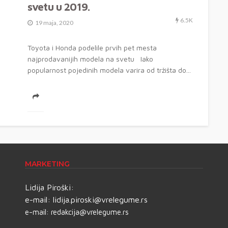
svetu u 2019.
6.5K
19 maja, 2020
Toyota i Honda podelile prvih pet mesta
najprodavanijih modela na svetu Iako
popularnost pojedinih modela varira od tržišta do...
MARKETING
Lidija Piroški:
e-mail:
lidija.piroski@vrelegume.rs
e-mail:
redakcija@vrelegume.rs