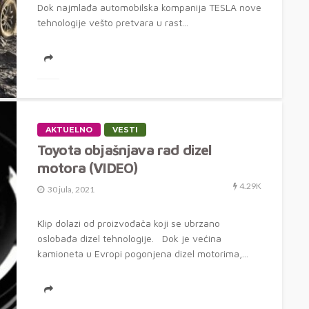
Dok najmlađa automobilska kompanija TESLA nove
tehnologije vešto pretvara u rast...
AKTUELNO
VESTI
Toyota objašnjava rad dizel
motora (VIDEO)
4.29K
30 jula, 2021
Klip dolazi od proizvođača koji se ubrzano
oslobađa dizel tehnologije. Dok je većina
kamioneta u Evropi pogonjena dizel motorima,...