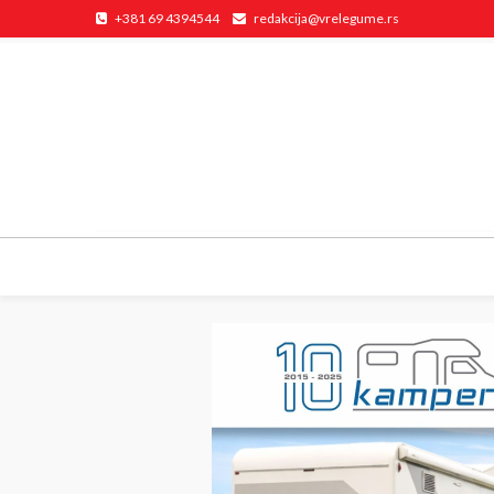
+381 69 4394544
redakcija@vrelegume.rs