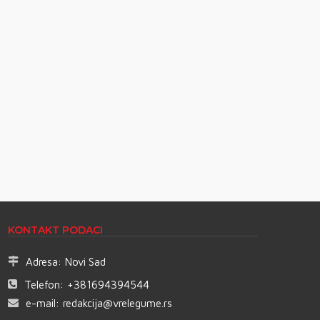
KONTAKT PODACI
Adresa:
Novi Sad
Telefon:
+381694394544
e-mail:
redakcija@vrelegume.rs