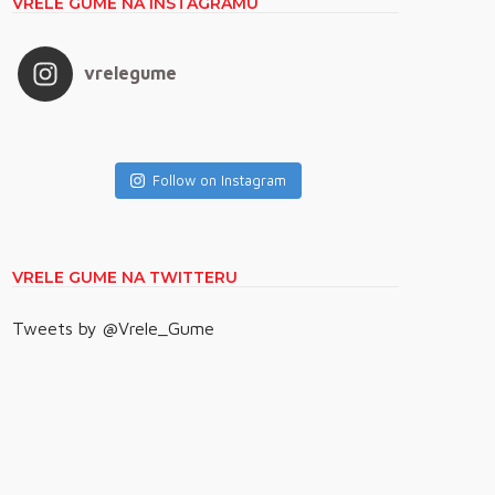
VRELE GUME NA INSTAGRAMU
vrelegume
Follow on Instagram
VRELE GUME NA TWITTERU
Tweets by @Vrele_Gume