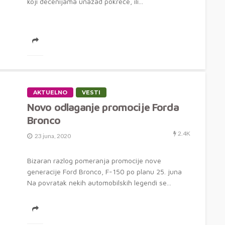
koji decenijama unazad pokreće, ili...
AKTUELNO
VESTI
Novo odlaganje promocije Forda
Bronco
2.4K
23 juna, 2020
Bizaran razlog pomeranja promocije nove
generacije Ford Bronco, F-150 po planu 25. juna
Na povratak nekih automobilskih legendi se...