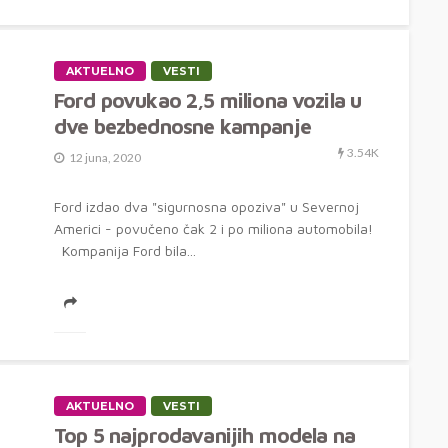
AKTUELNO
VESTI
Ford povukao 2,5 miliona vozila u
dve bezbednosne kampanje
3.54K
12 juna, 2020
Ford izdao dva "sigurnosna opoziva" u Severnoj
Americi - povučeno čak 2 i po miliona automobila!
Kompanija Ford bila...
AKTUELNO
VESTI
Top 5 najprodavanijih modela na