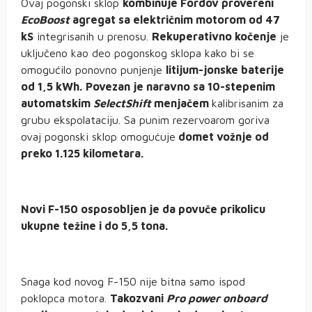
Ovaj pogonski sklop
kombinuje Fordov provereni
EcoBoost
agregat sa električnim motorom od 47
kS
integrisanih u prenosu.
Rekuperativno kočenje
je
uključeno kao deo pogonskog sklopa kako bi se
omogućilo ponovno punjenje
litijum-jonske baterije
od 1,5 kWh.
Povezan je naravno sa 10-stepenim
automatskim
SelectShift
menjačem
kalibrisanim za
grubu ekspolataciju. Sa punim rezervoarom goriva
ovaj pogonski sklop omogućuje
domet vožnje od
preko 1.125 kilometara.
Novi F-150 osposobljen je da povuče prikolicu
ukupne težine i do 5,5 tona.
Snaga kod novog F-150 nije bitna samo ispod
poklopca motora.
Takozvani
Pro power onboard