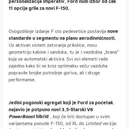
personalizacija imperativ, Ford nudi izbor od čak
11 opcija grila za novi F-150.
Ovogodišnje izdanje F sto pedesetice postavlja
nove
standarde u segmentu na planu aerodinmičnosti.
Uz aktivan sistem zatvranja prikolice, novu
geometriju kabine i sanduka, tu je i vazdušna „brana“
koja se automatski aktivira. Svi ovi elemeti rade
zajedno kako bi se kroz optimalnu seču vazduha
popravile brojke potrošnje goriva, ali i druge
performanse.
Jedini pogonski agregat koji je Ford za početak
najavio je potpuno novi 3,5-litarski V6
PowerBoost
hibrid
, koji će biti dostupan u svim
varijantama ponude F-150, od XL do
Limited
verzije.