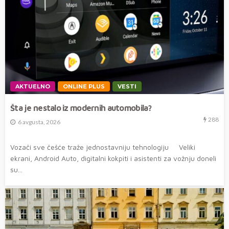
AKTUELNO
ONLINE PLUS
VESTI
Šta je nestalo iz modernih automobila?
288
6 avgusta, 2026
Vozači sve češće traže jednostavniju tehnologiju Veliki
ekrani, Android Auto, digitalni kokpiti i asistenti za vožnju doneli
su...