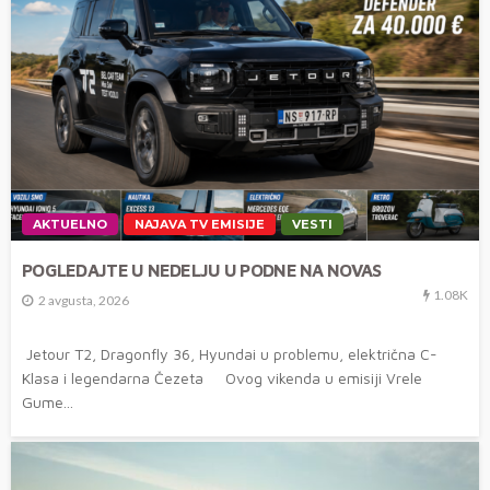
AKTUELNO
NAJAVA TV EMISIJE
VESTI
POGLEDAJTE U NEDELJU U PODNE NA NOVAS
1.08K
2 avgusta, 2026
Jetour T2, Dragonfly 36, Hyundai u problemu, električna C-
Klasa i legendarna Čezeta Ovog vikenda u emisiji Vrele
Gume...