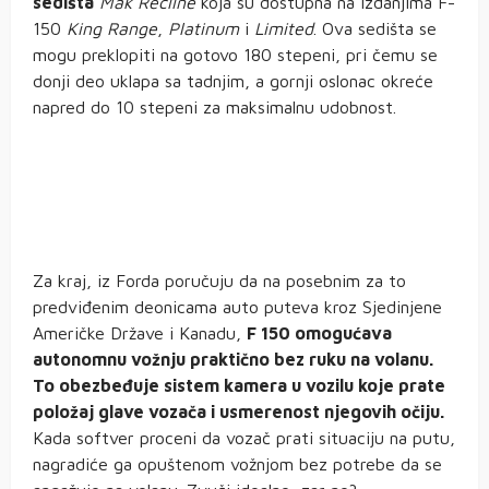
sedišta
Mak Recline
koja su dostupna na izdanjima F-
150
King Range
,
Platinum
i
Limited
. Ova sedišta se
mogu preklopiti na gotovo 180 stepeni, pri čemu se
donji deo uklapa sa tadnjim, a gornji oslonac okreće
napred do 10 stepeni za maksimalnu udobnost.
Za kraj, iz Forda poručuju da na posebnim za to
predviđenim deonicama auto puteva kroz Sjedinjene
Američke Države i Kanadu,
F 150 omogućava
autonomnu vožnju praktično bez ruku na volanu.
To obezbeđuje sistem kamera u vozilu koje prate
položaj glave vozača i usmerenost njegovih očiju.
Kada softver proceni da vozač prati situaciju na putu,
nagradiće ga opuštenom vožnjom bez potrebe da se