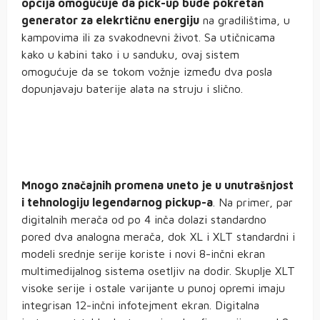
opcija omogućuje da pick-up bude pokretan
generator za elekrtičnu energiju
na gradilištima, u
kampovima ili za svakodnevni život. Sa utičnicama
kako u kabini tako i u sanduku, ovaj sistem
omogućuje da se tokom vožnje između dva posla
dopunjavaju baterije alata na struju i slično.
Mnogo značajnih promena uneto je u unutrašnjost
i tehnologiju legendarnog pickup-a
. Na primer, par
digitalnih merača od po 4 inča dolazi standardno
pored dva analogna merača, dok XL i XLT standardni i
modeli srednje serije koriste i novi 8-inčni ekran
multimedijalnog sistema osetljiv na dodir. Skuplje XLT
visoke serije i ostale varijante u punoj opremi imaju
integrisan 12-inčni infotejment ekran. Digitalna