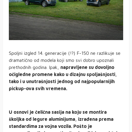
Spoljni izgled 14. generacije (!?) F-150 ne razlikuje se
dramatično od modela koji smo svi dobro upoznali
prethodnih godina. Ipak,
napravljene su dovoljno
očigledne promene kako u dizajnu spoljašnjosti,
tako i u unutrašnjosti jednog od najpopularnijih
pickup-ova svih vremena.
U osnovi je čelična sasija na koju se montira
školjka od legure aluminijuma, izrađena prema
standardima za vojna vozila. Pošto je