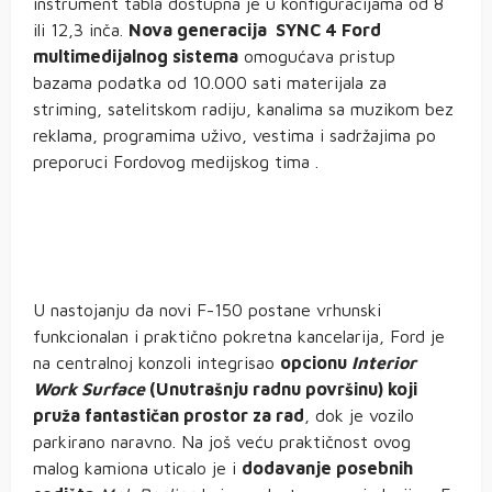
instrument tabla dostupna je u konfiguracijama od 8
ili 12,3 inča.
Nova generacija SYNC 4 Ford
multimedijalnog sistema
omogućava pristup
bazama podatka od 10.000 sati materijala za
striming, satelitskom radiju, kanalima sa muzikom bez
reklama, programima uživo, vestima i sadržajima po
preporuci Fordovog medijskog tima .
U nastojanju da novi F-150 postane vrhunski
funkcionalan i praktično pokretna kancelarija, Ford je
na centralnoj konzoli integrisao
opcionu
Interior
Work Surface
(Unutrašnju radnu površinu) koji
pruža fantastičan prostor za rad
, dok je vozilo
parkirano naravno. Na još veću praktičnost ovog
malog kamiona uticalo je i
dodavanje posebnih