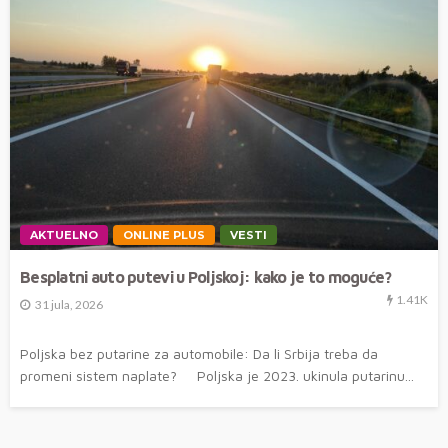
AKTUELNO
ONLINE PLUS
VESTI
Besplatni auto putevi u Poljskoj: kako je to moguće?
1.41K
31 jula, 2026
Poljska bez putarine za automobile: Da li Srbija treba da
promeni sistem naplate? Poljska je 2023. ukinula putarinu...