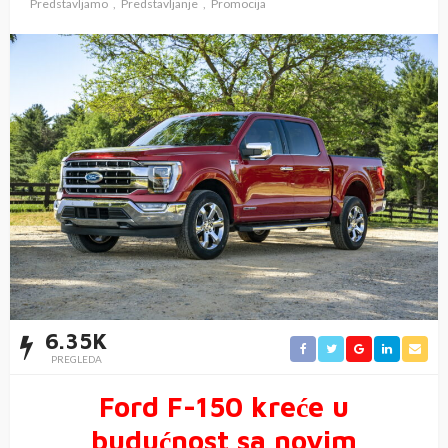
Predstavljamo
Predstavljanje
Promocija
6.35K
PREGLEDA
Ford F-150 kreće u
budućnost sa novim