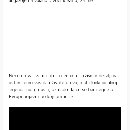
angažuje na volanu. Zvuči idealno, zar ne?
Nećemo vas zamarati sa cenama i tržišnim detaljima,
ostavićemo vas da uživate u ovoj multifunkcionalnoj
legendarnoj grdosiji, uz nadu da će se bar negde u
Evropi pojaviti po koji primerak.