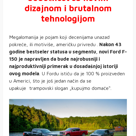
dizajnom i brutalnom
tehnologijom
Megalomanija je pojam koji decenijama unazad
pokreće, ili motiviše, američku privredu .
Nakon 43
godine bestseler statusa u segmentu, novi Ford F-
150 je napravljen da bude najrobusniji i
najproduktivniji primerak u dosadašnjoj istoriji
ovog modela
. U Fordu ističu da je 100 % proizveden
u Americi, što je još jedan način da se
upakuje trampovski slogan „kupujmo domaće“.