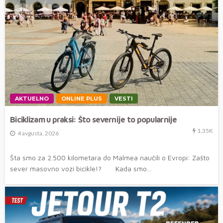
AKTUELNO
ONLINE PLUS
VESTI
Biciklizam u praksi: Što severnije to popularnije
1.35K
4 avgusta, 2026
Šta smo za 2.500 kilometara do Malmea naučili o Evropi: Zašto
sever masovno vozi bicikle!? Kada smo...