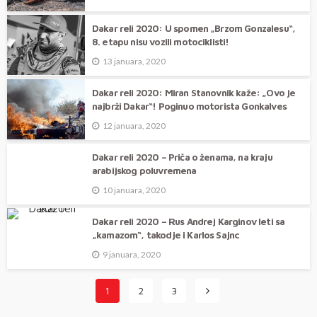
Dakar reli 2020: U spomen „Brzom Gonzalesu“,
8. etapu nisu vozili motociklisti!
13 januara, 2020
Dakar reli 2020: Miran Stanovnik kaže: „Ovo je
najbrži Dakar“! Poginuo motorista Gonkalves
12 januara, 2020
Dakar reli 2020 – Priča o ženama, na kraju
arabijskog poluvremena
10 januara, 2020
Dakar reli 2020 – Rus Andrej Karginov leti sa
„kamazom“, takodje i Karlos Sajnc
9 januara, 2020
1
2
3