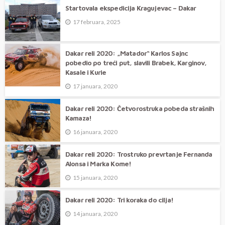
Startovala ekspedicija Kragujevac – Dakar
17 februara, 2025
Dakar reli 2020: „Matador“ Karlos Sajnc
pobedio po treći put, slavili Brabek, Karginov,
Kasale i Kurie
17 januara, 2020
Dakar reli 2020: Četvorostruka pobeda strašnih
Kamaza!
16 januara, 2020
Dakar reli 2020: Trostruko prevrtanje Fernanda
Alonsa i Marka Kome!
15 januara, 2020
Dakar reli 2020: Tri koraka do cilja!
14 januara, 2020