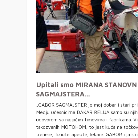
Upitali smo MIRANA STANOVNI
SAGMAJSTERA…
„GABOR SAGMAJSTER je moj dobar i stari prija
Medju učesnicima DAKAR RELIJA samo su njih
ugovorom sa najjačim timovima i fabrikama.
takozvanih MOTOHOM, to jest kuća na točkovim
trenere, fizioterapeute, lekare. GABOR i ja sm