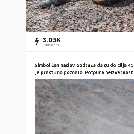
3.05K
PREGLEDA
Simboličan naslov podseća da su do cilja 4
je praktično poznato. Potpuna neizvesnost