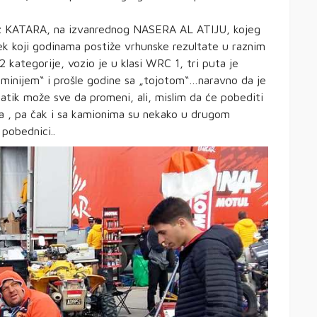
iz KATARA, na izvanrednog NASERA AL ATIJU, kojeg
vek koji godinama postiže vrhunske rezultate u raznim
ategorije, vozio je u klasi WRC 1, tri puta je
„minijem“ i prošle godine sa „tojotom“…naravno da je
atik može sve da promeni, ali, mislim da će pobediti
a , pa čak i sa kamionima su nekako u drugom
pobednici..