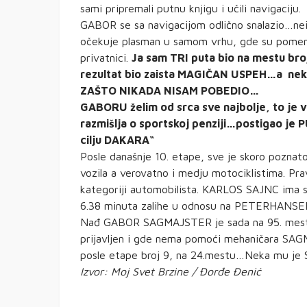
sami pripremali putnu knjigu i učili navigaciju.
GABOR se sa navigacijom odlično snalazio…neiz
očekuje plasman u samom vrhu, gde su pomenuti 
privatnici.
Ja sam TRI puta bio na mestu bro
rezultat bio zaista MAGIČAN USPEH…a neki n
ZAŠTO NIKADA NISAM POBEDIO…
GABORU želim od srca sve najbolje, to je 
razmišlja o sportskoj penziji…postigao je P
cilju DAKARA“
Posle današnje 10. etape, sve je skoro pozna
vozila a verovatno i medju motociklistima. 
kategoriji automobilista. KARLOS SAJNC ima 
6.38 minuta zalihe u odnosu na PETERHANSE
Nađ GABOR SAGMAJSTER je sada na 95. mestu u
prijavljen i gde nema pomoći mehaničara SAGM
posle etape broj 9, na 24.mestu…Neka mu je 
Izvor: Moj Svet Brzine / Đorđe Đenić