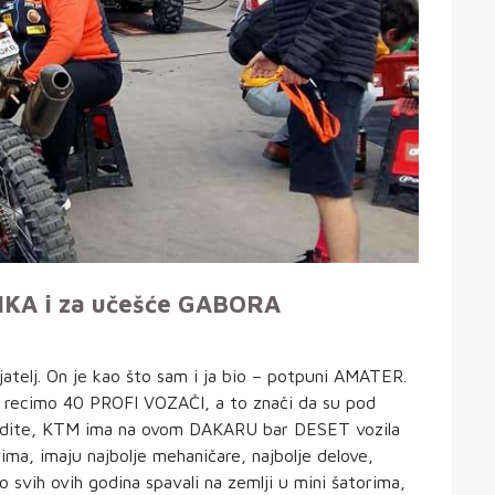
KA i za učešće GABORA
telj. On je kao što sam i ja bio – potpuni AMATER.
 recimo 40 PROFI VOZAČI, a to znači da su pod
 Vidite, KTM ima na ovom DAKARU bar DESET vozila
a, imaju najbolje mehaničare, najbolje delove,
o svih ovih godina spavali na zemlji u mini šatorima,