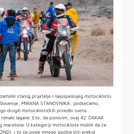
molili starog prijatelja i najuspešnijeg motociklistu
 asa Slovenije, MIRANA STANOVNIKA…podsećamo,
go drugih motociklističkih priredbi sveta…
isu nimalo lagane. Eto, da ponovim, ovaj 42. DAKAR
og maratona. U kategoriji motociklista mislim da će
ONDI, i to će posle mnogo godina biti prekid