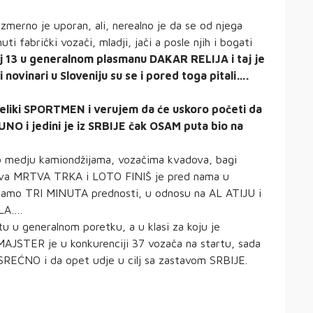
merno je uporan, ali, nerealno je da se od njega
fabrički vozači, mladji, jači a posle njih i bogati
j 13 u generalnom plasmanu DAKAR RELIJA i taj je
ovinari u Sloveniju su se i pored toga pitali….
veliki SPORTMEN i verujem da će uskoro početi da
UNO i jedini je iz SRBIJE čak OSAM puta bio na
to medju kamiondžijama, vozačima kvadova, bagi
Prava MRTVA TRKA i LOTO FINIŠ je pred nama u
samo TRI MINUTA prednosti, u odnosu na AL ATIJU i
LA….
 generalnom poretku, a u klasi za koju je
AJSTER je u konkurenciji 37 vozača na startu, sada
SREĆNO i da opet udje u cilj sa zastavom SRBIJE.