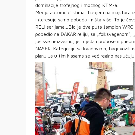
dominacije trofejnog i moćnog KTM-a.
Medju automobilistima, tipujem na majstora 
interesuje samo pobeda i ništa više. To je čo
RELI serijama…Bio je dva puta šampion WRC 2 k
pobedio na DAKAR reliju, sa „folksvagenom“, 
još sve neizvesno, jer i jedan probušeni pneum
NASER. Kategorije sa kvadovima, bagi vozilim
planu…a u tim klasama se već realno naslućuju 