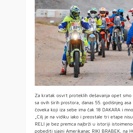
Za kratak osvrt proteklih dešavanja opet smo za
sa ovih širih prostora, danas 55. godišnjeg
čoveka koji iza sebe ima čak 18 DAKARA i mno
„Cilj je na vidiku iako i preostale tri etape n
RELI je bez premca najbrži u istoriji istoimen
pobediti sjajni Amerikanac RIKI BRABEK, na H