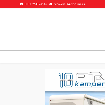
+381 69 4394544
redakcija@vrelegume.rs