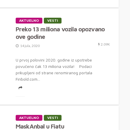
AKTUELNO
VESTI
Preko 13 miliona vozila opozvano
ove godine
2.09K
14 jula, 2020
U prvoj polovini 2020. godine iz upotrebe
povučeno čak 13 miliona vozila! Podaci
prikupljeni od strane renomiranog portala
Finbold.com...
AKTUELNO
VESTI
MaskAnbal u Fiatu