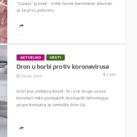
"čupaju" prosek Vrele Gume barometar ažuriran
je za prvu polovinu...
AKTUELNO
VESTI
Dron u borbi protiv koronavirusa
1.92K
29 jula, 2020
Dron koji uništava Kovid-19 i sve druge viruse
Koristeći miks postojećih dostupnih tehnologija,
grupa Korejaca je zamislila dron čiji...