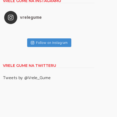
VRELE GUME NA INSTAGRAMU
vrelegume
Follow on Instagram
VRELE GUME NA TWITTERU
Tweets by @Vrele_Gume