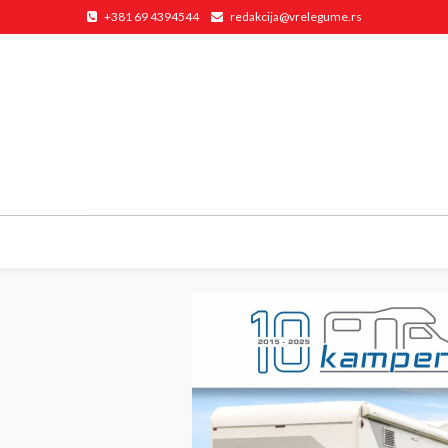
+381 69 4394544
redakcija@vrelegume.rs