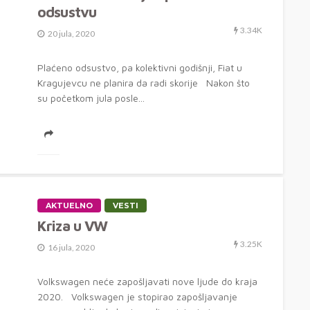
odsustvu
3.34K
20 jula, 2020
Plaćeno odsustvo, pa kolektivni godišnji, Fiat u
Kragujevcu ne planira da radi skorije Nakon što
su početkom jula posle...
AKTUELNO
VESTI
Kriza u VW
3.25K
16 jula, 2020
Volkswagen neće zapošljavati nove ljude do kraja
2020. Volkswagen je stopirao zapošljavanje