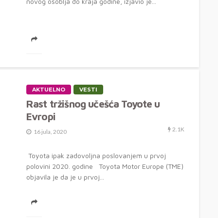
novog osoblja do kraja godine, izjavio je...
AKTUELNO
VESTI
Rast tržišnog učešća Toyote u
Evropi
2.1K
16 jula, 2020
Toyota ipak zadovoljna poslovanjem u prvoj
polovini 2020. godine Toyota Motor Europe (TME)
objavila je da je u prvoj...