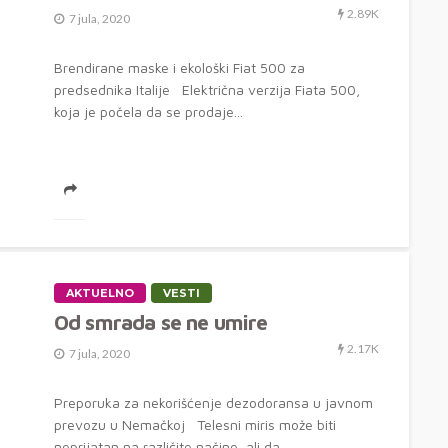
2.89K
7 jula, 2020
Brendirane maske i ekološki Fiat 500 za
predsednika Italije Električna verzija Fiata 500,
koja je počela da se prodaje...
AKTUELNO
VESTI
Od smrada se ne umire
2.17K
7 jula, 2020
Preporuka za nekorišćenje dezodoransa u javnom
prevozu u Nemačkoj Telesni miris može biti
neprijatan na različite načine, ali da...