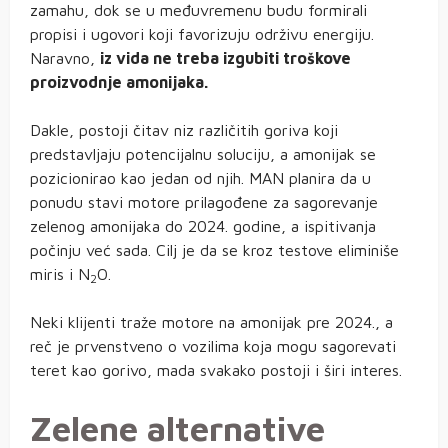
zamahu, dok se u međuvremenu budu formirali
propisi i ugovori koji favorizuju održivu energiju.
Naravno,
iz vida ne treba izgubiti troškove
proizvodnje amonijaka.
Dakle, postoji čitav niz različitih goriva koji
predstavljaju potencijalnu soluciju, a amonijak se
pozicionirao kao jedan od njih. MAN planira da u
ponudu stavi motore prilagođene za sagorevanje
zelenog amonijaka do 2024. godine, a ispitivanja
počinju već sada. Cilj je da se kroz testove eliminiše
miris i N
O.
2
Neki klijenti traže motore na amonijak pre 2024., a
reč je prvenstveno o vozilima koja mogu sagorevati
teret kao gorivo, mada svakako postoji i širi interes.
Zelene alternative