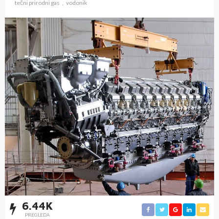
tečni prirodni gas
vodonik
6.44K
PREGLEDA