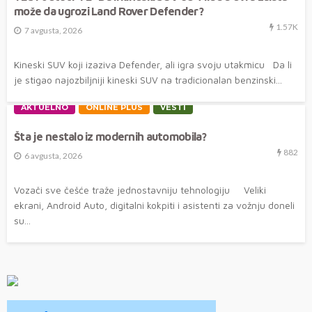
može da ugrozi Land Rover Defender?
1.57K
7 avgusta, 2026
Kineski SUV koji izaziva Defender, ali igra svoju utakmicu Da li
je stigao najozbiljniji kineski SUV na tradicionalan benzinski...
AKTUELNO
ONLINE PLUS
VESTI
Šta je nestalo iz modernih automobila?
882
6 avgusta, 2026
Vozači sve češće traže jednostavniju tehnologiju Veliki
ekrani, Android Auto, digitalni kokpiti i asistenti za vožnju doneli
su...