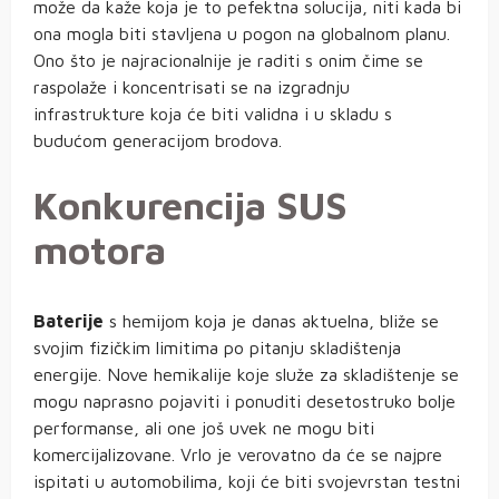
može da kaže koja je to pefektna solucija, niti kada bi
ona mogla biti stavljena u pogon na globalnom planu.
Ono što je najracionalnije je raditi s onim čime se
raspolaže i koncentrisati se na izgradnju
infrastrukture koja će biti validna i u skladu s
budućom generacijom brodova.
Konkurencija SUS
motora
Baterije
s hemijom koja je danas aktuelna, bliže se
svojim fizičkim limitima po pitanju skladištenja
energije. Nove hemikalije koje služe za skladištenje se
mogu naprasno pojaviti i ponuditi desetostruko bolje
performanse, ali one još uvek ne mogu biti
komercijalizovane. Vrlo je verovatno da će se najpre
ispitati u automobilima, koji će biti svojevrstan testni