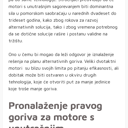
motori s unutrašnjim sagorevanjem biti dominantna
sila u pomorskom saobraćaju u narednih dvadeset do
trideset godina, kako zbog rokova za razvoj
alternativnih solucija, tako i zbog vremena potrebnog
da se dotične solucije rašire i postanu validne na
tržištu.
Ono u čemu bi mogao da leži odgovor je iznalaženje
rešenja na planu alternativnih goriva. Veliki dvotaktni
motori su blizu svojih limita po pitanju efikasnosti, ali
dobitak može biti ostvaren u okviru drugih
tehnologija, koje će otvoriti put za manje jedinice
koje troše manje goriva.
Pronalaženje pravog
goriva za motore s