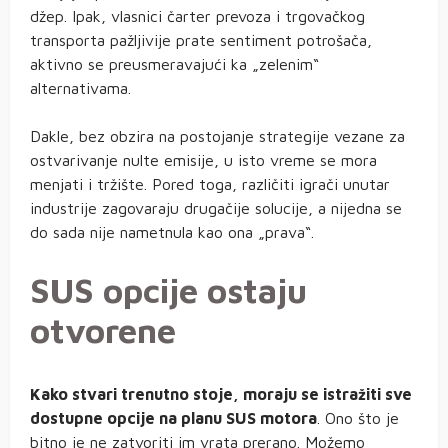
džep. Ipak, vlasnici čarter prevoza i trgovačkog
transporta pažljivije prate sentiment potrošača,
aktivno se preusmeravajući ka „zelenim“
alternativama.
Dakle, bez obzira na postojanje strategije vezane za
ostvarivanje nulte emisije, u isto vreme se mora
menjati i tržište. Pored toga, različiti igrači unutar
industrije zagovaraju drugačije solucije, a nijedna se
do sada nije nametnula kao ona „prava“.
SUS opcije ostaju
otvorene
Kako stvari trenutno stoje, moraju se istražiti sve
dostupne opcije na planu SUS motora
. Ono što je
bitno je ne zatvoriti im vrata prerano. Možemo