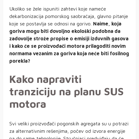
Ukoliko se žele ispuniti zahtevi koje nameće
dekarbonizacija pomorskog saobraćaja, glavno pitanje
koje se postavlja se odnosi na gorivo.
Naime, koja
goriva mogu biti dovoljno ekološki podobna da
zadovolje strože propise o emisiji izduvnih gasova
i kako će se proizvođači motora prilagoditi novim
normama vezanim za goriva koja neće biti fosilnog
porekla?
Kako napraviti
tranziciju na planu SUS
motora
Svi veliki proizvođači pogonskih agregata su u potrazi
za alternativnim rešenjima, počev od izvora energije
pa do same tehnologije. Stručnjaci predviđaju da će