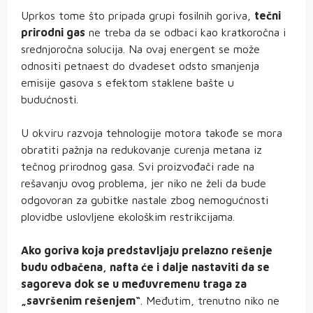
Uprkos tome što pripada grupi fosilnih goriva,
tečni
prirodni gas
ne treba da se odbaci kao kratkoročna i
srednjoročna solucija. Na ovaj energent se može
odnositi petnaest do dvadeset odsto smanjenja
emisije gasova s efektom staklene bašte u
budućnosti.
U okviru razvoja tehnologije motora takođe se mora
obratiti pažnja na redukovanje curenja metana iz
tečnog prirodnog gasa. Svi proizvođači rade na
rešavanju ovog problema, jer niko ne želi da bude
odgovoran za gubitke nastale zbog nemogućnosti
plovidbe uslovljene ekološkim restrikcijama.
Ako goriva koja predstavljaju prelazno rešenje
budu odbačena, nafta će i dalje nastaviti da se
sagoreva dok se u međuvremenu traga za
„savršenim rešenjem“
. Međutim, trenutno niko ne