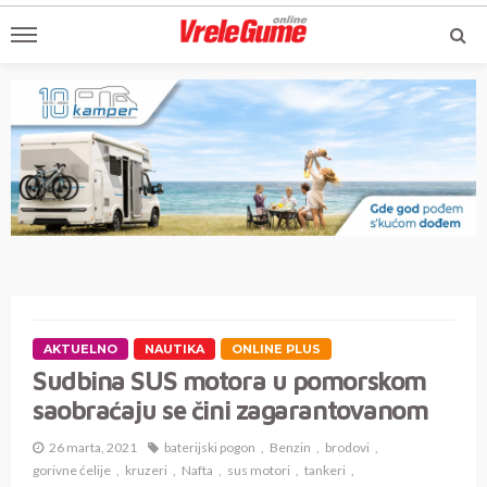
AKTUELNO
NAUTIKA
ONLINE PLUS
Sudbina SUS motora u pomorskom
saobraćaju se čini zagarantovanom
26 marta, 2021
baterijski pogon
Benzin
brodovi
gorivne ćelije
kruzeri
Nafta
sus motori
tankeri