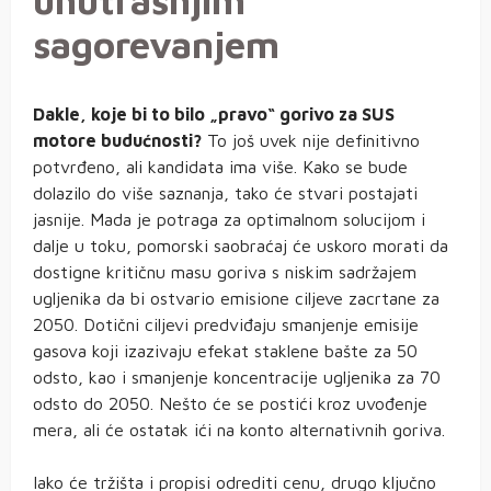
unutrašnjim
sagorevanjem
Dakle, koje bi to bilo „pravo“ gorivo za SUS
motore budućnosti?
To još uvek nije definitivno
potvrđeno, ali kandidata ima više. Kako se bude
dolazilo do više saznanja, tako će stvari postajati
jasnije. Mada je potraga za optimalnom solucijom i
dalje u toku, pomorski saobraćaj će uskoro morati da
dostigne kritičnu masu goriva s niskim sadržajem
ugljenika da bi ostvario emisione ciljeve zacrtane za
2050. Dotični ciljevi predviđaju smanjenje emisije
gasova koji izazivaju efekat staklene bašte za 50
odsto, kao i smanjenje koncentracije ugljenika za 70
odsto do 2050. Nešto će se postići kroz uvođenje
mera, ali će ostatak ići na konto alternativnih goriva.
Iako će tržišta i propisi odrediti cenu, drugo ključno