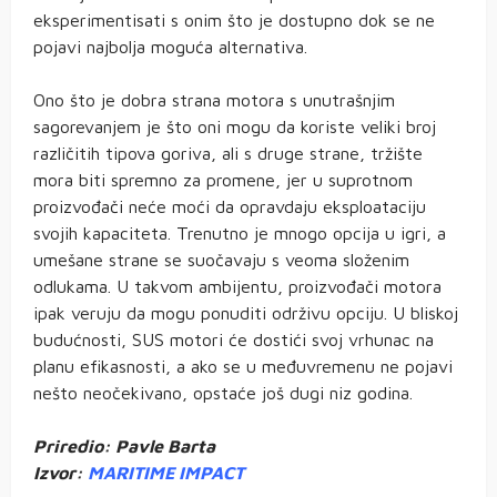
eksperimentisati s onim što je dostupno dok se ne
pojavi najbolja moguća alternativa.
Ono što je dobra strana motora s unutrašnjim
sagorevanjem je što oni mogu da koriste veliki broj
različitih tipova goriva, ali s druge strane, tržište
mora biti spremno za promene, jer u suprotnom
proizvođači neće moći da opravdaju eksploataciju
svojih kapaciteta. Trenutno je mnogo opcija u igri, a
umešane strane se suočavaju s veoma složenim
odlukama. U takvom ambijentu, proizvođači motora
ipak veruju da mogu ponuditi održivu opciju. U bliskoj
budućnosti, SUS motori će dostići svoj vrhunac na
planu efikasnosti, a ako se u međuvremenu ne pojavi
nešto neočekivano, opstaće još dugi niz godina.
Priredio: Pavle Barta
Izvor:
MARITIME IMPACT