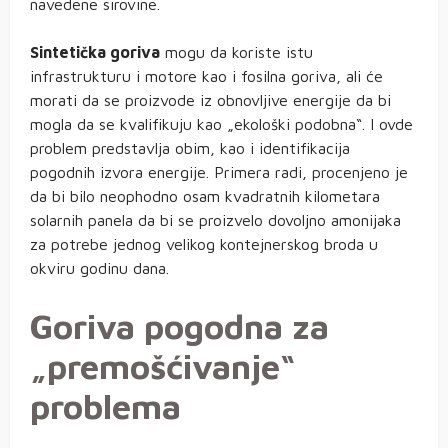
navedene sirovine.
Sintetička goriva
mogu da koriste istu
infrastrukturu i motore kao i fosilna goriva, ali će
morati da se proizvode iz obnovljive energije da bi
mogla da se kvalifikuju kao „ekološki podobna“. I ovde
problem predstavlja obim, kao i identifikacija
pogodnih izvora energije. Primera radi, procenjeno je
da bi bilo neophodno osam kvadratnih kilometara
solarnih panela da bi se proizvelo dovoljno amonijaka
za potrebe jednog velikog kontejnerskog broda u
okviru godinu dana.
Goriva pogodna za
„premošćivanje“
problema