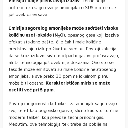
emisija i dalje predstavlja izazov.
Tehnologija
potrebna za sagorevanje amonijaka u SUS motoru se
još uvek usavršava.
Emisija sagorelog amonijaka može sadržati visoku
količinu azot-oksida (N
O)
, opasnog gasa koji izaziva
2
efekat staklene bašte, čije čak i male količine
predstavljaju rizik po životnu sredinu. Postoji solucija
da se kroz izduvni sistem otpadni gasovi pročišćavaju,
ali ta tehnologija još uvek nije dokazana. Ono što se
takođe može emitovati su male količine neutrošenog
amonijaka, a sve preko 30 ppm na lokalnom planu
može biti opasno.
Karakterističan miris se može
osetiti već pri 5 ppm.
Postoji mogućnost da tankeri za amonijak sagorevaju
svoj teret kao pogonsko gorivo, slično kao što to čine
moderni tankeri koji prevoze tečni prirodni gas.
Međutim, ova tehnologija tek treba da dobije na