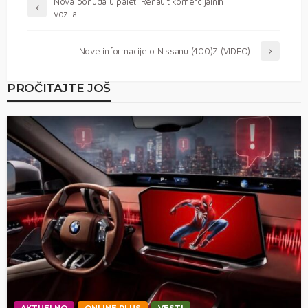
Nova ponuda u paleti Renault komercijalnih
vozila
Nove informacije o Nissanu (400)Z (VIDEO)
PROČITAJTE JOŠ
AKTUELNO
ONLINE PLUS
VESTI