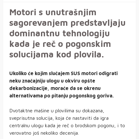
Motori s unutrašnjim
sagorevanjem predstavljaju
dominantnu tehnologiju
kada je reč o pogonskim
solucijama kod plovila.
Ukoliko će kojim slučajem SUS motori odigrati
neku značajniju ulogu u okviru opšte
dekarbonizacije, moraće da se okrenu
alternativama po pitanju pogonskog goriva.
Dvotaktne mašine u plovilima su dokazana,
sveprisutna solucija, koja će nastaviti da igra
centralnu ulogu kada je reč o brodskom pogonu, i to
verovatno još nekoliko decenija.