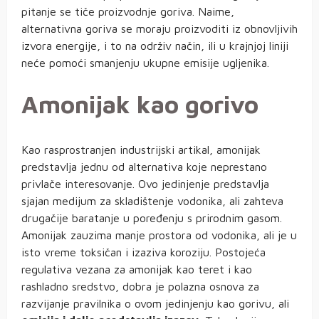
pitanje se tiče proizvodnje goriva. Naime,
alternativna goriva se moraju proizvoditi iz obnovljivih
izvora energije, i to na održiv način, ili u krajnjoj liniji
neće pomoći smanjenju ukupne emisije ugljenika.
Amonijak kao gorivo
Kao rasprostranjen industrijski artikal, amonijak
predstavlja jednu od alternativa koje neprestano
privlače interesovanje. Ovo jedinjenje predstavlja
sjajan medijum za skladištenje vodonika, ali zahteva
drugačije baratanje u poređenju s prirodnim gasom.
Amonijak zauzima manje prostora od vodonika, ali je u
isto vreme toksičan i izaziva koroziju. Postojeća
regulativa vezana za amonijak kao teret i kao
rashladno sredstvo, dobra je polazna osnova za
razvijanje pravilnika o ovom jedinjenju kao gorivu, ali