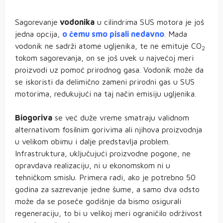
Sagorevanje
vodonika
u cilindrima SUS motora je još
jedna opcija,
o čemu smo pisali nedavno
. Mada
vodonik ne sadrži atome ugljenika, te ne emituje CO
2
tokom sagorevanja, on se još uvek u najvećoj meri
proizvodi uz pomoć prirodnog gasa. Vodonik može da
se iskoristi da delimično zameni prirodni gas u SUS
motorima, redukujući na taj način emisiju ugljenika.
Biogoriva
se već duže vreme smatraju validnom
alternativom fosilnim gorivima ali njihova proizvodnja
u velikom obimu i dalje predstavlja problem.
Infrastruktura, uključujući proizvodne pogone, ne
opravdava realizaciju, ni u ekonomskom ni u
tehničkom smislu. Primera radi, ako je potrebno 50
godina za sazrevanje jedne šume, a samo dva odsto
može da se poseče godišnje da bismo osigurali
regeneraciju, to bi u velikoj meri ograničilo održivost