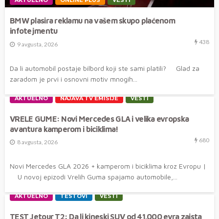
BMW plasira reklamu na vašem skupo plaćenom
infotejmentu
438
9 avgusta, 2026
Da li automobil postaje bilbord koji ste sami platili? Glad za
zaradom je prvi i osnovni motiv mnogih...
AKTUELNO
NAJAVA TV EMISIJE
VESTI
VRELE GUME: Novi Mercedes GLA i velika evropska
avantura kamperom i biciklima!
680
8 avgusta, 2026
Novi Mercedes GLA 2026 + kamperom i biciklima kroz Evropu |
U novoj epizodi Vrelih Guma spajamo automobile,...
AKTUELNO
TESTOVI
VESTI
TEST Jetour T2: Da li kineski SUV od 41.000 evra zaista