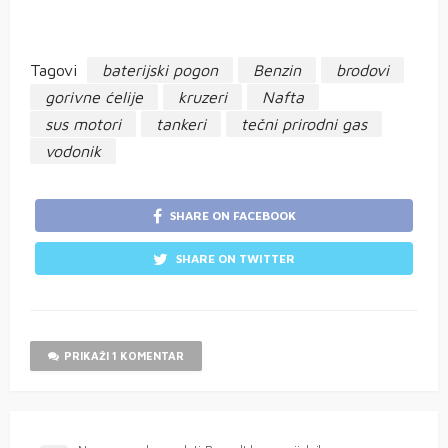
Tagovi
baterijski pogon
Benzin
brodovi
gorivne ćelije
kruzeri
Nafta
sus motori
tankeri
tečni prirodni gas
vodonik
SHARE ON FACEBOOK
SHARE ON TWITTER
PRIKAŽI 1 KOMENTAR