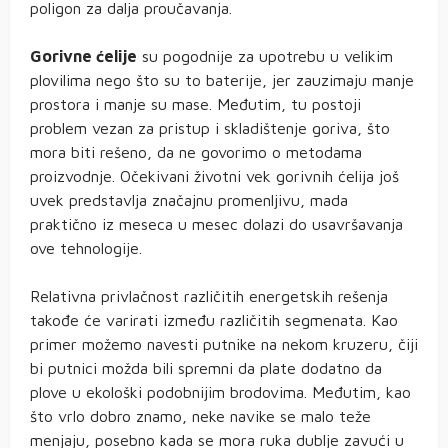
poligon za dalja proučavanja.
Gorivne ćelije
su pogodnije za upotrebu u velikim
plovilima nego što su to baterije, jer zauzimaju manje
prostora i manje su mase. Međutim, tu postoji
problem vezan za pristup i skladištenje goriva, što
mora biti rešeno, da ne govorimo o metodama
proizvodnje. Očekivani životni vek gorivnih ćelija još
uvek predstavlja značajnu promenljivu, mada
praktično iz meseca u mesec dolazi do usavršavanja
ove tehnologije.
Relativna privlačnost različitih energetskih rešenja
takođe će varirati između različitih segmenata. Kao
primer možemo navesti putnike na nekom kruzeru, čiji
bi putnici možda bili spremni da plate dodatno da
plove u ekološki podobnijim brodovima. Međutim, kao
što vrlo dobro znamo, neke navike se malo teže
menjaju, posebno kada se mora ruka dublje zavući u