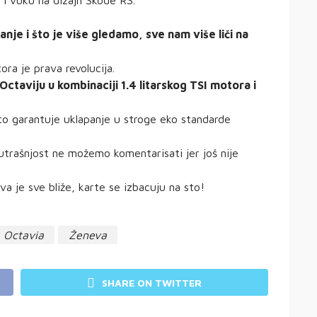
 i vuku na dizajn Škode RS.
je i što je više gledamo, sve nam više liči na
ora je prava revolucija.
 Octaviju u kombinaciji 1.4 litarskog TSI motora i
to garantuje uklapanje u stroge eko standarde
utrašnjost ne možemo komentarisati jer još nije
a je sve bliže, karte se izbacuju na sto!
 Octavia
Ženeva
SHARE ON TWITTER