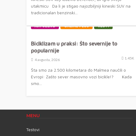
utakmicu Da li je stigao najozbiljniji kineski SUV na
tradicionalan benzinski...
AKTUELNO
ONLINE PLUS
VESTI
Biciklizam u praksi: Što severnije to
popularnije
1.45K
4 avgusta, 2026
Šta smo za 2.500 kilometara do Malmea naučili o
Evropi: Zašto sever masovno vozi bicikle!? Kada
smo...
MENU
Testovi