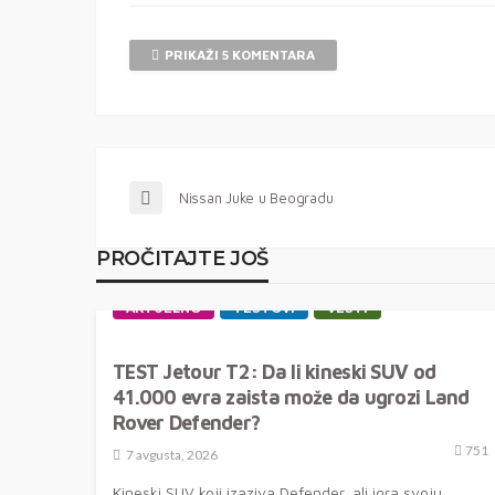
PRIKAŽI 5 KOMENTARA
Nissan Juke u Beogradu
PROČITAJTE JOŠ
AKTUELNO
TESTOVI
VESTI
TEST Jetour T2: Da li kineski SUV od
41.000 evra zaista može da ugrozi Land
Rover Defender?
751
7 avgusta, 2026
Kineski SUV koji izaziva Defender, ali igra svoju