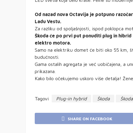
LED svetla koja delo krase. Felne su modernije
Od nazad nova Octavija je potpuno razočaran
Ladu Vestu.
Za razliku od spoljašnjosti, ispod poklopca mot
Škoda će po prvi put ponuditi plug in hibrid
elektro motora.
Samo na elektriku domet će biti oko 55 km, š
budućnosti.
Gama ostalih agregata je već uobičajena, a un
prikazana.
Kako bilo očekujemo uskoro više detalja! Ženev
Tagovi
Plug-in hybrid
Škoda
Škoda
SHARE ON FACEBOOK