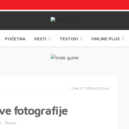
POČETNA
VESTI
TESTOVI
ONLINE PLUS
feb. 27, 2020 u 8:31 am
e fotografije
a
Ženeva