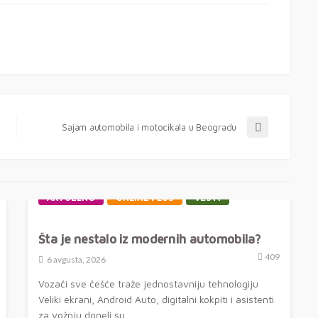
Sajam automobila i motocikala u Beogradu
AKTUELNO
ONLINE PLUS
VESTI
Šta je nestalo iz modernih automobila?
409
6 avgusta, 2026
Vozači sve češće traže jednostavniju tehnologiju
Veliki ekrani, Android Auto, digitalni kokpiti i asistenti
za vožnju doneli su...