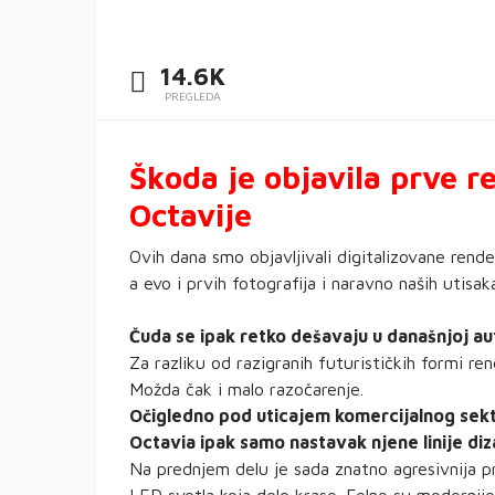
14.6K
PREGLEDA
Škoda je objavila prve r
Octavije
Ovih dana smo objavljivali digitalizovane rend
a evo i prvih fotografija i naravno naših utisak
Čuda se ipak retko dešavaju u današnjoj aut
Za razliku od razigranih futurističkih formi ren
Možda čak i malo razočarenje.
Očigledno pod uticajem komercijalnog sekto
Octavia ipak samo nastavak njene linije diz
Na prednjem delu je sada znatno agresivnija p