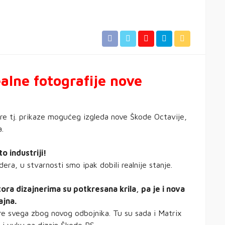
ealne fotografije nove
ere tj. prikaze mogućeg izgleda nove Škode Octavije,
a.
o industriji!
dera, u stvarnosti smo ipak dobili realnije stanje.
ra dizajnerima su potkresana krila, pa je i nova
ajna.
re svega zbog novog odbojnika. Tu su sada i Matrix