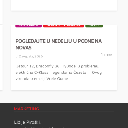
AKTUELNO
NAJAVA TV EMISIJE
VESTI
POGLEDAJTE U NEDELJU U PODNE NA
NOVAS
1.15K
2 avgusta, 2026
Jetour T2, Dragonfly 36, Hyundai u problemu,
električna C-Klasa i legendarna Čezeta Ovog
vikenda u emisiji Vrele Gume...
MARKETING
Lidija Piroški: