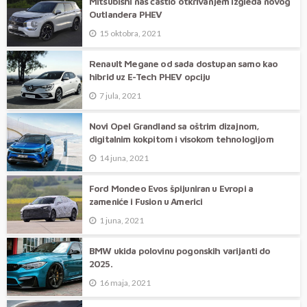
Mitsubishi nas častio otkrivanjem izgleda novog
Outlandera PHEV
15 oktobra, 2021
Renault Megane od sada dostupan samo kao
hibrid uz E-Tech PHEV opciju
7 jula, 2021
Novi Opel Grandland sa oštrim dizajnom,
digitalnim kokpitom i visokom tehnologijom
14 juna, 2021
Ford Mondeo Evos špijuniran u Evropi a
zameniće i Fusion u Americi
1 juna, 2021
BMW ukida polovinu pogonskih varijanti do
2025.
16 maja, 2021