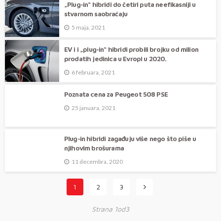
„Plug-in“ hibridi do četiri puta neefikasniji u
stvarnom saobraćaju
5 maja, 2021
EV i i „plug-in“ hibridi probili brojku od milion
prodatih jedinica u Evropi u 2020.
6 februara, 2021
Poznata cena za Peugeot 508 PSE
25 januara, 2021
Plug-in hibridi zagađuju više nego što piše u
njihovim brošurama
11 decembra, 2020
1
2
3
Strana 1od3