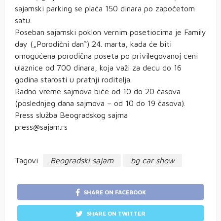
sajamski parking se plaća 150 dinara po započetom
satu.
Poseban sajamski poklon vernim posetiocima je Family
day („Porodični dan“) 24. marta, kada će biti
omogućena porodična poseta po privilegovanoj ceni
ulaznice od 700 dinara, koja važi za decu do 16
godina starosti u pratnji roditelja.
Radno vreme sajmova biće od 10 do 20 časova
(poslednjeg dana sajmova – od 10 do 19 časova).
Press služba Beogradskog sajma
press@sajam.rs
Tagovi
Beogradski sajam
bg car show
SHARE ON FACEBOOK
SHARE ON TWITTER