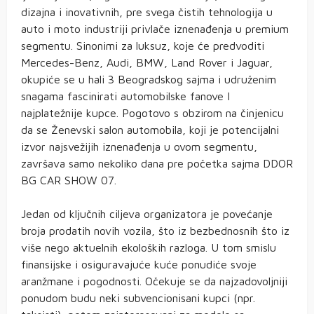
dizajna i inovativnih, pre svega čistih tehnologija u
auto i moto industriji privlače iznenađenja u premium
segmentu. Sinonimi za luksuz, koje će predvoditi
Mercedes-Benz, Audi, BMW, Land Rover i Jaguar,
okupiće se u hali 3 Beogradskog sajma i udruženim
snagama fascinirati automobilske fanove I
najplatežnije kupce. Pogotovo s obzirom na činjenicu
da se Ženevski salon automobila, koji je potencijalni
izvor najsvežijih iznenađenja u ovom segmentu,
završava samo nekoliko dana pre početka sajma DDOR
BG CAR SHOW 07.
Jedan od ključnih ciljeva organizatora je povećanje
broja prodatih novih vozila, što iz bezbednosnih što iz
više nego aktuelnih ekoloških razloga. U tom smislu
finansijske i osiguravajuće kuće ponudiće svoje
aranžmane i pogodnosti. Očekuje se da najzadovoljniji
ponudom budu neki subvencionisani kupci (npr.