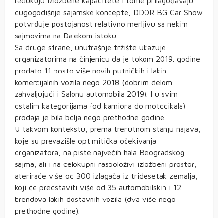
redukuju izložbene kapacitete i tome prilagođavaju
dugogodišnje sajamske koncepte, DDOR BG Car Show
potvrđuje postojanost relativno merljivu sa nekim
sajmovima na Dalekom istoku.
Sa druge strane, unutrašnje tržište ukazuje
organizatorima na činjenicu da je tokom 2019. godine
prodato 11 posto više novih putničkih i lakih
komercijalnih vozila nego 2018 (dobrim delom
zahvaljujući i Salonu automobila 2019). I u svim
ostalim kategorijama (od kamiona do motocikala)
prodaja je bila bolja nego prethodne godine.
U takvom kontekstu, prema trenutnom stanju najava,
koje su prevazišle optimitička očekivanja
organizatora, na piste najvećih hala Beogradskog
sajma, ali i na celokupni raspoloživi izložbeni prostor,
ateriraće više od 300 izlagača iz tridesetak zemalja,
koji će predstaviti više od 35 automobilskih i 12
brendova lakih dostavnih vozila (dva više nego
prethodne godine).