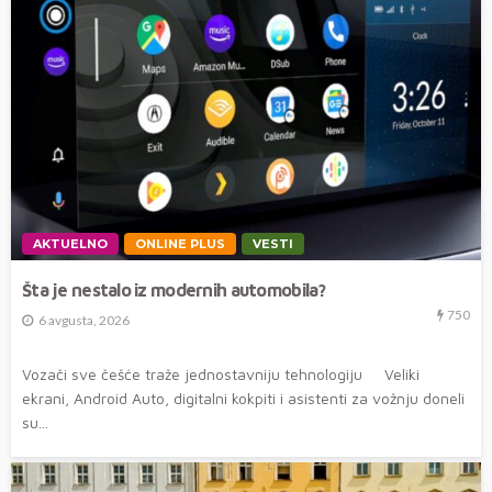
AKTUELNO
ONLINE PLUS
VESTI
Šta je nestalo iz modernih automobila?
750
6 avgusta, 2026
Vozači sve češće traže jednostavniju tehnologiju Veliki
ekrani, Android Auto, digitalni kokpiti i asistenti za vožnju doneli
su...