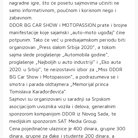
nagradne igre, što će posetu sajmovima učiniti ne
samo informativnom, poučnom i korisnom nego i
zabavnom.
DDOR BG CAR SHOW i MOTOPASSION prate i brojne
manifestacije koje sajamski „auto-moto ugođaj“ čine
potpunim. Tako će već u predsajamskom periodu biti
organizovan „Press slalom Srbija 2020“, a tokom
sajma slede proglašenje „Automobila godine“,
proglašenje „Najboljih u auto industriji“ i „Eko auta
2020. u Srbiji“, te neizostavni izbor za „Miss DDOR
BG Car Show i Motopassion“, a podrazumeva se i
smotra i parada oldtajmera „Memorijal princa
Tomislava Karađorđevića“.
Sajmovi su organizovani u saradnji sa Srpskom
asocijacijom uvoznika vozila i delova, generalnim
sponzorom kompanijom DDOR iz Novog Sada, te
mediјskim sponzorom SAT Media Group.
Cena pojedinačne ulaznice је 400 dinara, grupnе 300
dinara, grupne za đake i studente 200 dinara, a