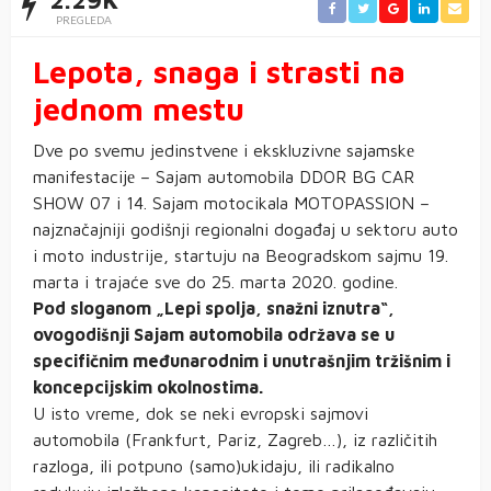
2.29K
PREGLEDA
Lepota, snaga i strasti na
jednom mestu
Dve po svemu jedinstvenе i ekskluzivnе sajamskе
manifestacijе – Sajam automobila DDOR BG CAR
SHOW 07 i 14. Sajam motocikala MOTOPASSION –
najznačajniji godišnji regionalni događaj u sektoru auto
i moto industrije, startuju na Beogradskom sajmu 19.
marta i trajaće sve do 25. marta 2020. godine.
Pod sloganom „Lepi spolja, snažni iznutra“,
ovogodišnji Sajam automobila održava se u
specifičnim međunarodnim i unutrašnjim tržišnim i
koncepcijskim okolnostima.
U isto vreme, dok se neki evropski sajmovi
automobila (Frankfurt, Pariz, Zagreb…), iz različitih
razloga, ili potpuno (samo)ukidaju, ili radikalno