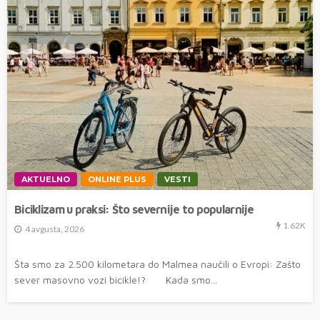
AKTUELNO
ONLINE PLUS
VESTI
Biciklizam u praksi: Što severnije to popularnije
1.62K
4 avgusta, 2026
Šta smo za 2.500 kilometara do Malmea naučili o Evropi: Zašto
sever masovno vozi bicikle!? Kada smo...