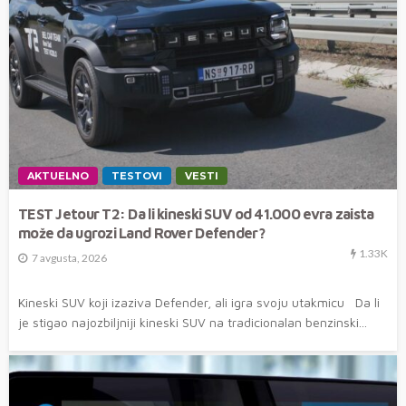
AKTUELNO
TESTOVI
VESTI
TEST Jetour T2: Da li kineski SUV od 41.000 evra zaista
može da ugrozi Land Rover Defender?
1.33K
7 avgusta, 2026
Kineski SUV koji izaziva Defender, ali igra svoju utakmicu Da li
je stigao najozbiljniji kineski SUV na tradicionalan benzinski...