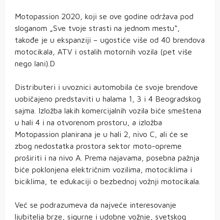
Motopassion 2020, koji se ove godine održava pod
sloganom „Sve tvoje strasti na jednom mestu“,
takođe je u ekspanziji – ugostiće više od 40 brendova
motocikala, ATV i ostalih motornih vozila (pet više
nego lani).D
Distributeri i uvoznici automobila će svoje brendove
uobičajeno predstaviti u halama 1, 3 i 4 Beogradskog
sajma. Izložba lakih komercijalnih vozila biće smeštena
u hali 4 i na otvorenom prostoru, a izložba
Motopassion planirana je u hali 2, nivo C, ali će se
zbog nedostatka prostora sektor moto-opreme
proširiti i na nivo A. Prema najavama, posebna pažnja
biće poklonjena električnim vozilima, motociklima i
biciklima, te edukaciji o bezbednoj vožnji motocikala.
Već se podrazumeva da najveće interesovanje
ljubitelja brze, sigurne i udobne vožnje, svetskog