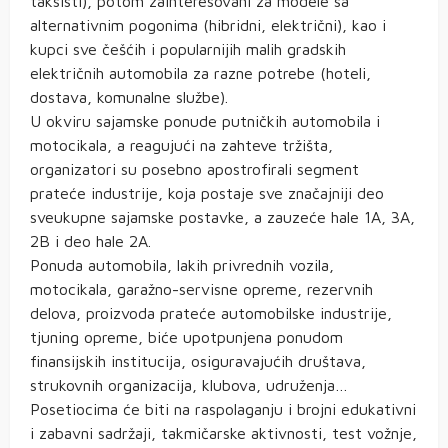
taksisti), potom zainteresovani za modele sa
alternativnim pogonima (hibridni, električni), kao i
kupci sve češćih i popularnijih malih gradskih
električnih automobila za razne potrebe (hoteli,
dostava, komunalne službe).
U okviru sajamske ponude putničkih automobila i
motocikala, a reagujući na zahteve tržišta,
organizatori su posebno apostrofirali segment
prateće industrije, koja postaje sve značajniji deo
sveukupne sajamske postavke, a zauzeće hale 1A, 3A,
2B i deo hale 2A.
Ponuda automobila, lakih privrednih vozila,
motocikala, garažno-servisne opreme, rezervnih
delova, proizvoda prateće automobilske industrije,
tjuning opreme, biće upotpunjena ponudom
finansijskih institucija, osiguravajućih društava,
strukovnih organizacija, klubova, udruženja…
Posetiocima će biti na raspolaganju i brojni edukativni
i zabavni sadržaji, takmičarske aktivnosti, test vožnje,