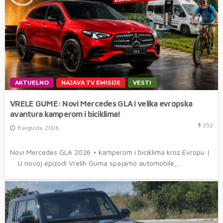
AKTUELNO
NAJAVA TV EMISIJE
VESTI
VRELE GUME: Novi Mercedes GLA i velika evropska
avantura kamperom i biciklima!
352
8 avgusta, 2026
Novi Mercedes GLA 2026 + kamperom i biciklima kroz Evropu |
U novoj epizodi Vrelih Guma spajamo automobile,...