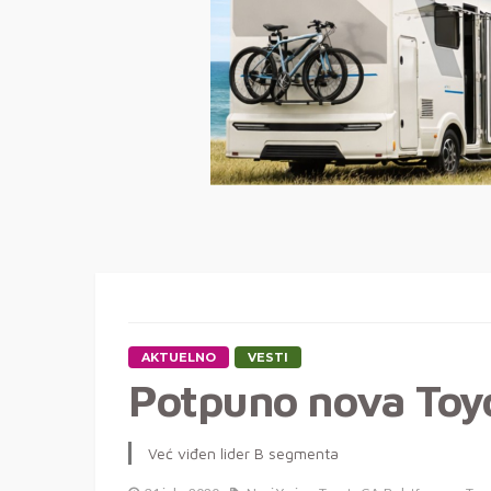
AKTUELNO
VESTI
Potpuno nova Toyo
Već viđen lider B segmenta