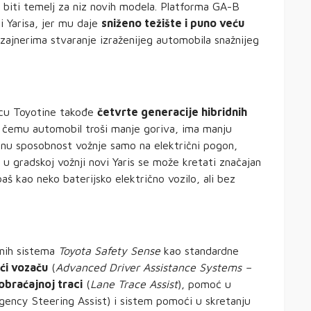
iti temelj za niz novih modela. Platforma GA-B
i Yarisa, jer mu daje
sniženo težište i puno veću
ajnerima stvaranje izraženijeg automobila snažnijeg
nicu Toyotine takođe
četvrte generacije hibridnih
ći čemu automobil troši manje goriva, ima manju
šanu sposobnost vožnje samo na električni pogon,
u gradskoj vožnji novi Yaris se može kretati značajan
š kao neko baterijsko električno vozilo, ali bez
nih sistema
Toyota Safety Sense
kao standardne
ći vozaču
(
Advanced Driver Assistance Systems –
obraćajnoj traci
(
Lane Trace Assist
), pomoć u
gency Steering Assist) i sistem pomoći u skretanju