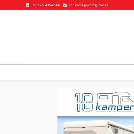
+381 69 4394544
redakcija@vrelegume.rs