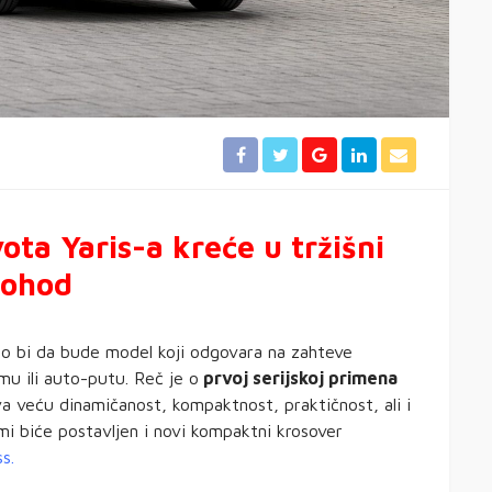
ota Yaris-a kreće u tržišni
ohod
lo bi da bude model koji odgovara na zahteve
mu ili auto-putu. Reč je o
prvoj serijskoj primena
 veću dinamičanost, kompaktnost, praktičnost, ali i
rmi biće postavljen i novi kompaktni krosover
s.