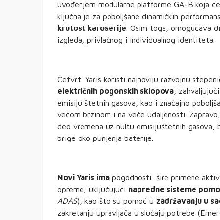
uvođenjem modularne platforme GA-B koja će b
ključna je za poboljšane dinamičkih performans
krutost karoserije
. Osim toga, omogućava diz
izgleda, privlačnog i individualnog identiteta.
Četvrti Yaris koristi najnoviju razvojnu stepe
električnih pogonskih sklopova
, zahvaljuju
emisiju štetnih gasova, kao i značajno pobolj
većom brzinom i na veće udaljenosti. Zapravo, 
deo vremena uz nultu emisijuštetnih gasova, ba
brige oko punjenja baterije.
Novi Yaris ima
pogodnosti šire primene aktiv
opreme, uključujući
napredne sisteme pomo
ADAS
), kao što su pomoć u
zadržavanju u sa
zakretanju upravljača u slučaju potrebe (Emer