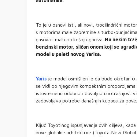
automatika.
To je u osnovi isti, ali novi, trocilindrični moto
s motorima male zapremine s turbo-punjačima 
gasova i malu potrošnju goriva.
Na nekim tržiš
benzinski motor, sličan onom koji se ugrađi
model u paleti novog Yarisa.
Yaris
je model osmišljen je da bude okretan u
se vidi po njegovim kompaktnim proporcijama
istovremeno udobnu i dovoljnu unutrašnjost vi
zadovoljava potrebe današnjih kupaca za pove
Ključ Toyotinog ispunjavanja ovih ciljeva, kada 
nove globalne arhitekture (Toyota New Globa