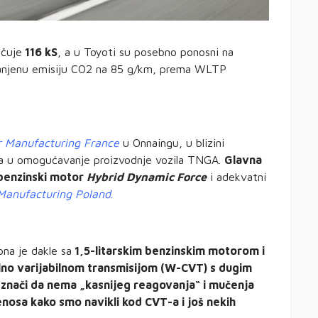
učuje
116 kS
, a u Toyoti su posebno ponosni na
njenu emisiju CO2 na 85 g/km, prema WLTP
r Manufacturing France
u Onnaingu, u blizini
vra u omogućavanje proizvodnje vozila TNGA.
Glavna
i benzinski motor
Hybrid Dynamic Force
i adekvatni
Manufacturing Poland
.
na je dakle sa
1,5-litarskim benzinskim motorom i
ualno varijabilnom transmisijom (W-CVT) s dugim
o znači da nema „kasnijeg reagovanja“ i mučenja
osa kako smo navikli kod CVT-a i još nekih