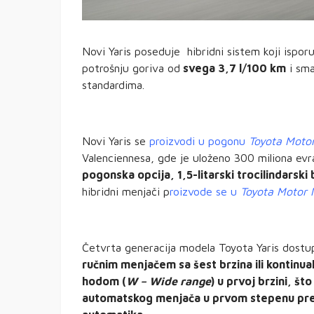
Novi Yaris poseduje hibridni sistem koji ispor
potrošnju goriva od
svega 3,7 l/100 km
i sma
standardima.
Novi Yaris se
proizvodi u pogonu
Toyota Moto
Valenciennesa, gde je uloženo 300 miliona e
pogonska opcija, 1,5-litarski trocilindarsk
hibridni menjači p
roizvode se u
Toyota Motor 
Četvrta generacija modela Toyota Yaris dostup
ručnim menjačem sa šest brzina
ili kontin
hodom (
W – Wide range
) u prvoj
brzini, št
automatskog menjača u prvom stepenu pren