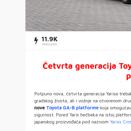
11.9K
PREGLEDA
Četvrta generacija Toy
p
Potpuno nova, četvrta generacija Yarisa treba
gradskog života, ali i vožnje na otvorenom dru
nove
Toyota GA-B platforme
koja omogućava
sigurnost. Pored Yaris hečbeka na istoj platfo
japanskog proizvođača pod nazivom
Yariss Cros