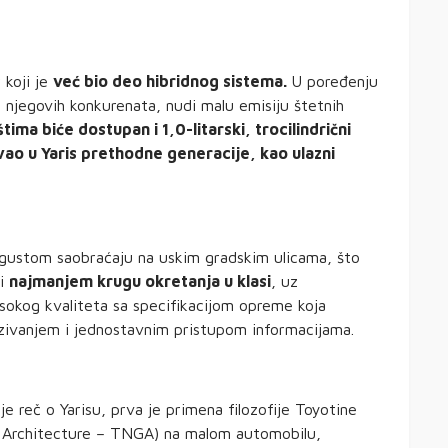
r koji je
već bio deo hibridnog sistema.
U poređenju
njegovih konkurenata, nudi malu emisiju štetnih
tima biće dostupan i 1,0-litarski, trocilindrični
vao u Yaris prethodne generacije, kao ulazni
 gustom saobraćaju na uskim gradskim ulicama, što
 i
najmanjem krugu okretanja u klasi
, uz
sokog kvaliteta sa specifikacijom opreme koja
zivanjem i jednostavnim pristupom informacijama.
je reč o Yarisu, prva je primena filozofije Toyotine
l Architecture – TNGA) na malom automobilu,