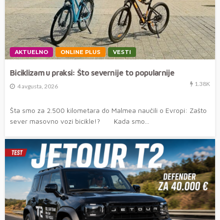
AKTUELNO
ONLINE PLUS
VESTI
Biciklizam u praksi: Što severnije to popularnije
1.38K
4 avgusta, 2026
Šta smo za 2.500 kilometara do Malmea naučili o Evropi: Zašto
sever masovno vozi bicikle!? Kada smo...