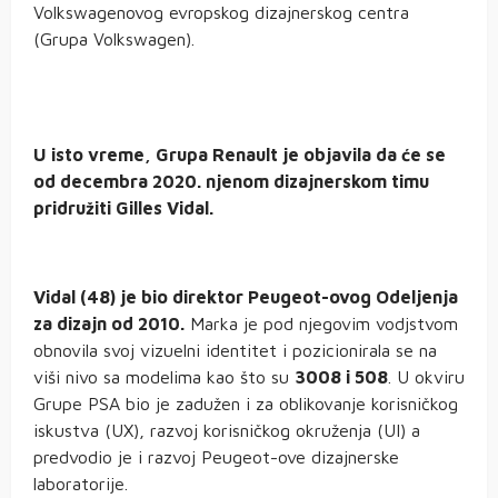
Volkswagenovog evropskog dizajnerskog centra
(Grupa Volkswagen).
U isto vreme, Grupa Renault je objavila da će se
od decembra 2020. njenom dizajnerskom timu
pridružiti Gilles Vidal.
Vidal (48) je bio direktor Peugeot-ovog Odeljenja
za dizajn od 2010.
Marka je pod njegovim vodjstvom
obnovila svoj vizuelni identitet i pozicionirala se na
viši nivo sa modelima kao što su
3008 i 508
. U okviru
Grupe PSA bio je zadužen i za oblikovanje korisničkog
iskustva (UX), razvoj korisničkog okruženja (UI) a
predvodio je i razvoj Peugeot-ove dizajnerske
laboratorije.