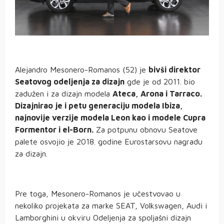
Alejandro Mesonero-Romanos (52) je
bivši direktor
Seatovog odeljenja za dizajn
gde je od 2011. bio
zadužen i za dizajn modela
Ateca, Arona i Tarraco.
Dizajnirao je i petu generaciju modela Ibiza,
najnovije verzije modela Leon kao i modele Cupra
Formentor i
el-Born.
Za potpunu obnovu Seatove
palete osvojio je 2018. godine Eurostarsovu nagradu
za dizajn.
Pre toga, Mesonero-Romanos je učestvovao u
nekoliko projekata za marke SEAT, Volkswagen, Audi i
Lamborghini u okviru Odeljenja za spoljašni dizajn