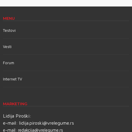
MENU
Testovi
Vesti
Forum
Internet TV
MARKETING
Lidija Piroški:
e-mail:
lidija.piroski@vrelegume.rs
e-mail:
redakcija@vrelegume.rs