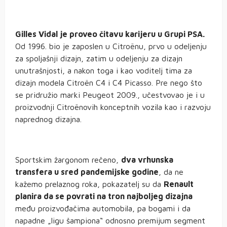
Gilles Vidal je proveo čitavu karijeru u Grupi PSA.
Od 1996. bio je zaposlen u Citroënu, prvo u odeljenju
za spoljašnji dizajn, zatim u odeljenju za dizajn
unutrašnjosti, a nakon toga i kao voditelj tima za
dizajn modela Citroën C4 i C4 Picasso. Pre nego što
se pridružio marki Peugeot 2009., učestvovao je i u
proizvodnji Citroënovih konceptnih vozila kao i razvoju
naprednog dizajna.
Sportskim žargonom rečeno,
dva vrhunska
transfera u sred pandemijske godine
, da ne
kažemo prelaznog roka, pokazatelj su da
Renault
planira da se povrati na tron najboljeg dizajna
među proizvođačima automobila, pa bogami i da
napadne „ligu šampiona“ odnosno premijum segment