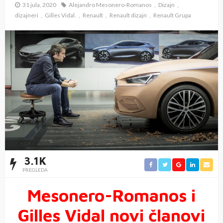
31 jula, 2020
Alejandro Mesonero-Romanos
Dizajn
dizajneri
Gilles Vidal.
Renault
Renault dizajn
Renault Grupa
3.1K
PREGLEDA
Mesonero-Romanos i
Gilles Vidal novi članovi