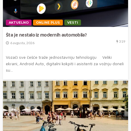
AKTUELNO
ONLINE PLUS
VESTI
Šta je nestalo iz modernih automobila?
319
6 avgusta, 2026
Vozači sve češće traže jednostavniju tehnologiju Veliki
ekrani, Android Auto, digitalni kokpiti i asistenti za vožnju doneli
su...