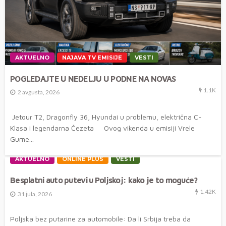
AKTUELNO
NAJAVA TV EMISIJE
VESTI
POGLEDAJTE U NEDELJU U PODNE NA NOVAS
1.1K
2 avgusta, 2026
Jetour T2, Dragonfly 36, Hyundai u problemu, električna C-
Klasa i legendarna Čezeta Ovog vikenda u emisiji Vrele
Gume...
AKTUELNO
ONLINE PLUS
VESTI
Besplatni auto putevi u Poljskoj: kako je to moguće?
1.42K
31 jula, 2026
Poljska bez putarine za automobile: Da li Srbija treba da