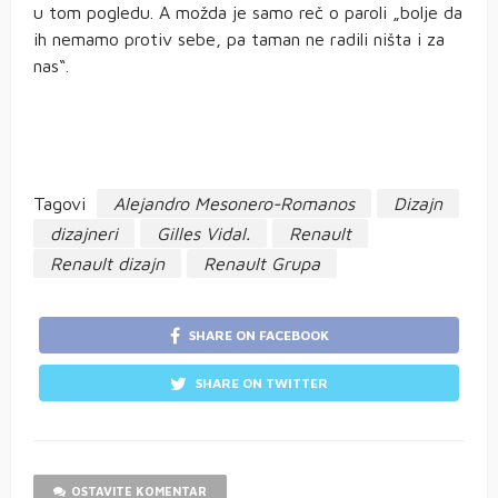
u tom pogledu. A možda je samo reč o paroli „bolje da
ih nemamo protiv sebe, pa taman ne radili ništa i za
nas“.
Tagovi
Alejandro Mesonero-Romanos
Dizajn
dizajneri
Gilles Vidal.
Renault
Renault dizajn
Renault Grupa
SHARE ON FACEBOOK
SHARE ON TWITTER
OSTAVITE KOMENTAR