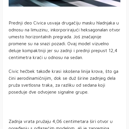
Prednji deo Civica usvaja drugačiju masku hladnjaka u
odnosu na limuzinu, inkorporirajući heksagonalan otvor
umesto horizontalnih pregrada. Još značajnije
promene su na snazi pozadi. Ovaj model vizuelno
deluje kompaktniji jer su zadnji i prednji prepust 12,4
centimetra kraći u odnosu na sedan.
Civic hečbek takođe krasi iskošena linija krova, što ga
čini aerodinamičnijim, dok se duž širine zadnjeg dela
pruža svetlosna traka, za razliku od sedana koji
poseduje dve odvojene signalne grupe.
Zadnja vrata pružaju 4,06 centimetara širi otvor u
poređenju s odlazećim modelom, ali je zapremina