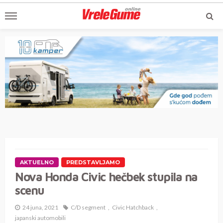
AKTUELNO
PREDSTAVLJAMO
Nova Honda Civic hečbek stupila na
scenu
24 juna, 2021
C/D segment
Civic Hatchback
japanski automobili