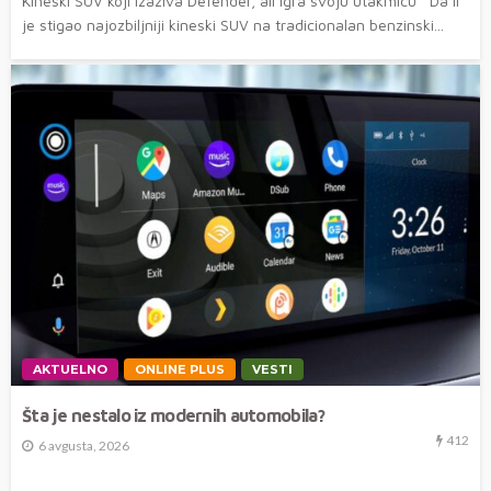
Kineski SUV koji izaziva Defender, ali igra svoju utakmicu Da li
je stigao najozbiljniji kineski SUV na tradicionalan benzinski...
AKTUELNO
ONLINE PLUS
VESTI
Šta je nestalo iz modernih automobila?
412
6 avgusta, 2026