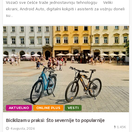
Vozači sve češće traže jednostavniju tehnologiju Veliki
ekrani, Android Auto, digitalni kokpiti i asistenti za vožnju doneli
su...
AKTUELNO
ONLINE PLUS
VESTI
Biciklizam u praksi: Što severnije to popularnije
1.45K
4 avgusta, 2026