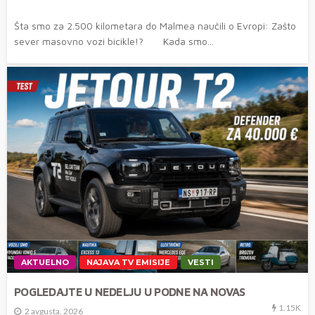
Šta smo za 2.500 kilometara do Malmea naučili o Evropi: Zašto
sever masovno vozi bicikle!? Kada smo...
AKTUELNO
NAJAVA TV EMISIJE
VESTI
POGLEDAJTE U NEDELJU U PODNE NA NOVAS
1.15K
2 avgusta, 2026