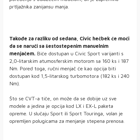
prtljažnika zanijansu manja.
Takođe za razliku od sedana, Civic hečbek će moći
da se naruči sa šestostepenim manuelnim
menjačem.
Biće dostupan u Civic Sport varijanti s
2,0-litarskim atumosferskim motorom sa 160 ks i 187
Nm. Pored toga, ručni menjač će kao opcija biti
dostupan kod 1,5-litarskog turbomotora (182 ks i 240
Nm).
Što se CVT-a tiče, on može da se dobije uz sve
modele a jedina je opcija kod LX i EX-L paketa
opreme. U slučaju Sport ili Sport Touringa, volan je
opremljen polugicama za menjanje stepena prenosa.