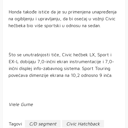
Honda takođe istiće da je su primenjena unapređenja
na ogibljenju i upravljanju, da bi osećaj u vožnji Civic
hečbeka bio više sportski u odnosu na sedan.
Što se unutrašnjosti tiče, Civic hečbek LX, Sport i
EX-L dobijaju 7,0-inčni ekran instrumentacije i 7,0-
inčni displej info-zabavnog sistema. Sport Touring
povećava dimenzije ekrana na 10,2 odnosno 9 inča.
Vrele Gume
Tagovi
C/D segment
Civic Hatchback