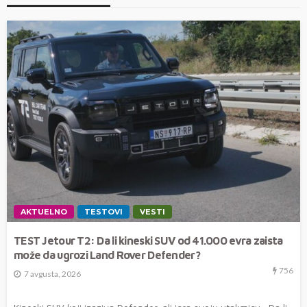
AKTUELNO
TESTOVI
VESTI
TEST Jetour T2: Da li kineski SUV od 41.000 evra zaista
može da ugrozi Land Rover Defender?
756
7 avgusta, 2026