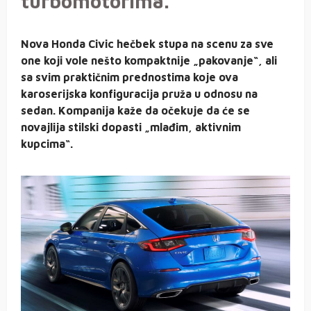
turbomotorima.
Nova Honda Civic hečbek stupa na scenu za sve
one koji vole nešto kompaktnije „pakovanje“, ali
sa svim praktičnim prednostima koje ova
karoserijska konfiguracija pruža u odnosu na
sedan. Kompanija kaže da očekuje da će se
novajlija stilski dopasti „mlađim, aktivnim
kupcima“.