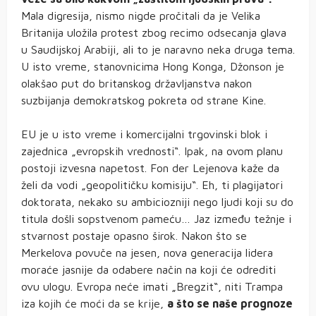
Mala digresija, nismo nigde pročitali da je Velika
Britanija uložila protest zbog recimo odsecanja glava
u Saudijskoj Arabiji, ali to je naravno neka druga tema.
U isto vreme, stanovnicima Hong Konga, Džonson je
olakšao put do britanskog državljanstva nakon
suzbijanja demokratskog pokreta od strane Kine.
EU je u isto vreme i komercijalni trgovinski blok i
zajednica „evropskih vrednosti“. Ipak, na ovom planu
postoji izvesna napetost. Fon der Lejenova kaže da
želi da vodi „geopolitičku komisiju“. Eh, ti plagijatori
doktorata, nekako su ambiciozniji nego ljudi koji su do
titula došli sopstvenom pameću… Jaz između težnje i
stvarnost postaje opasno širok. Nakon što se
Merkelova povuče na jesen, nova generacija lidera
moraće jasnije da odabere način na koji će odrediti
ovu ulogu. Evropa neće imati „Bregzit“, niti Trampa
iza kojih će moći da se krije,
a što se naše prognoze