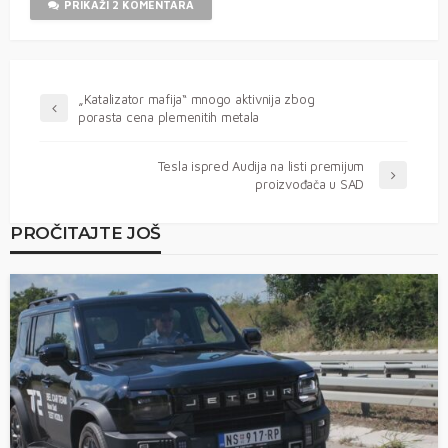
PRIKAŽI 2 KOMENTARA
„Katalizator mafija“ mnogo aktivnija zbog
porasta cena plemenitih metala
Tesla ispred Audija na listi premijum
proizvođača u SAD
PROČITAJTE JOŠ