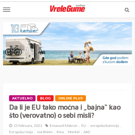
AKTUELNO
BLOG
ONLINE PLUS
Da li je EU tako moćna i „bajna“ kao
što (verovatno) o sebi misli?
15 februara, 2021
Emanuel Makron
EU
evropska komisija
Evropska Unija
Joe Biden
Kina
Merkel
SAD