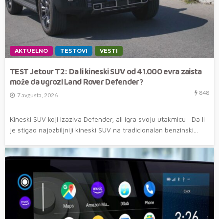
AKTUELNO
TESTOVI
VESTI
TEST Jetour T2: Da li kineski SUV od 41.000 evra zaista
može da ugrozi Land Rover Defender?
848
7 avgusta, 2026
Kineski SUV koji izaziva Defender, ali igra svoju utakmicu Da li
je stigao najozbiljniji kineski SUV na tradicionalan benzinski...