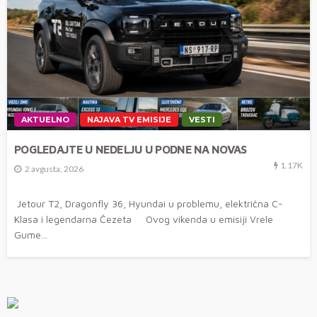
AKTUELNO
NAJAVA TV EMISIJE
VESTI
POGLEDAJTE U NEDELJU U PODNE NA NOVAS
1.17K
2 avgusta, 2026
Jetour T2, Dragonfly 36, Hyundai u problemu, električna C-
Klasa i legendarna Čezeta Ovog vikenda u emisiji Vrele
Gume...