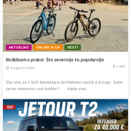
AKTUELNO
ONLINE PLUS
VESTI
Biciklizam u praksi: Što severnije to popularnije
1.49K
4 avgusta, 2026
Šta smo za 2.500 kilometara do Malmea naučili o Evropi: Zašto
sever masovno vozi bicikle!? Kada smo...