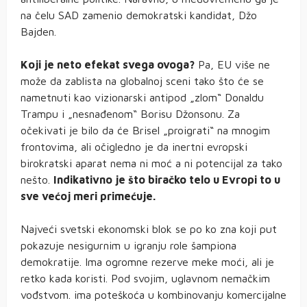
na čelu SAD zamenio demokratski kandidat, Džo
Bajden.
Koji je neto efekat svega ovoga?
Pa, EU više ne
može da zablista na globalnoj sceni tako što će se
nametnuti kao vizionarski antipod „zlom“ Donaldu
Trampu i „nesnađenom“ Borisu Džonsonu. Za
očekivati je bilo da će Brisel „proigrati“ na mnogim
frontovima, ali očigledno je da inertni evropski
birokratski aparat nema ni moć a ni potencijal za tako
nešto.
Indikativno je što biračko telo u Evropi to u
sve većoj meri primećuje.
Najveći svetski ekonomski blok se po ko zna koji put
pokazuje nesigurnim u igranju role šampiona
demokratije. Ima ogromne rezerve meke moći, ali je
retko kada koristi. Pod svojim, uglavnom nemačkim
vođstvom. ima poteškoća u kombinovanju komercijalne