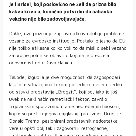
je i Brisel, koji poslovično ne želi da prizna bilo
kakvu krivicu, konačno potvrdio da nabavka
vakcina nije bila zadovoljavajuća.
Dakle, ovo priznanje zapravo otkriva dublje probleme
vezane za evropske institucije. Postalo je jasno da EU
nije toliko efikasna koliko voli to da misli o sebi vezano
za brojne političke oblasti u kojima je preuzela
ogovornost od država članica.
Takođe, izgubila je dve mogućnosti da zagospodari
ključnim situacijama tokom poslednjih meseci. Jednu
od stavki predstavlja „Bregzit“, koji se, iako je još
uvek na neki način remetilački faktor, završio
trgovinskim sporazumom a ne neuređenim haosom,
kojim su pretili njegovi najglasniji protivnici. Drugi je
Donald Tramp, pasionirani predstavnik nedostatka
vere u opšti boljitak i zagovornik retrogradne,
antiliberalne politike. Naravno, u međuvremenu ga je