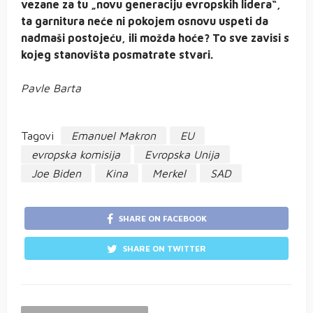
vezane za tu „novu generaciju evropskih lidera“,
ta garnitura neće ni pokojem osnovu uspeti da
nadmaši postojeću, ili možda hoće? To sve zavisi s
kojeg stanovišta posmatrate stvari.
Pavle Barta
Tagovi
Emanuel Makron
EU
evropska komisija
Evropska Unija
Joe Biden
Kina
Merkel
SAD
SHARE ON FACEBOOK
SHARE ON TWITTER