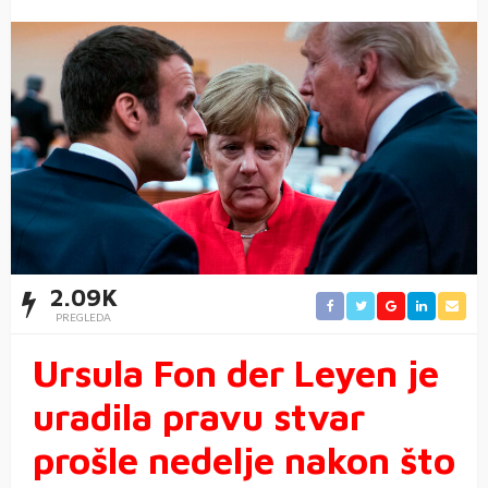
2.09K
PREGLEDA
Ursula Fon der Leyen je
uradila pravu stvar
prošle nedelje nakon što