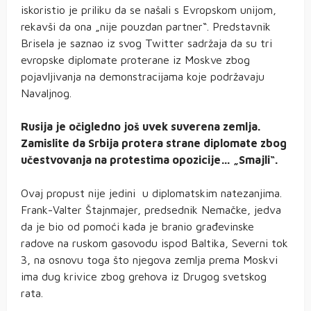
iskoristio je priliku da se našali s Evropskom unijom,
rekavši da ona „nije pouzdan partner“. Predstavnik
Brisela je saznao iz svog Twitter sadržaja da su tri
evropske diplomate proterane iz Moskve zbog
pojavljivanja na demonstracijama koje podržavaju
Navaljnog.
Rusija je očigledno još uvek suverena zemlja.
Zamislite da Srbija protera strane diplomate zbog
učestvovanja na protestima opozicije… „Smajli“.
Ovaj propust nije jedini u diplomatskim natezanjima.
Frank-Valter Štajnmajer, predsednik Nemačke, jedva
da je bio od pomoći kada je branio građevinske
radove na ruskom gasovodu ispod Baltika, Severni tok
3, na osnovu toga što njegova zemlja prema Moskvi
ima dug krivice zbog grehova iz Drugog svetskog
rata.