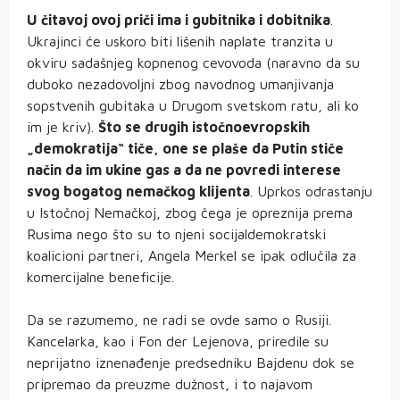
U čitavoj ovoj priči ima i gubitnika i dobitnika
.
Ukrajinci će uskoro biti lišenih naplate tranzita u
okviru sadašnjeg kopnenog cevovoda (naravno da su
duboko nezadovoljni zbog navodnog umanjivanja
sopstvenih gubitaka u Drugom svetskom ratu, ali ko
im je kriv).
Što se drugih istočnoevropskih
„demokratija“ tiče, one se plaše da Putin stiče
način da im ukine gas a da ne povredi interese
svog bogatog nemačkog klijenta
. Uprkos odrastanju
u Istočnoj Nemačkoj, zbog čega je opreznija prema
Rusima nego što su to njeni socijaldemokratski
koalicioni partneri, Angela Merkel se ipak odlučila za
komercijalne beneficije.
Da se razumemo, ne radi se ovde samo o Rusiji.
Kancelarka, kao i Fon der Lejenova, priredile su
neprijatno iznenađenje predsedniku Bajdenu dok se
pripremao da preuzme dužnost, i to najavom