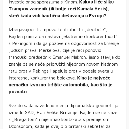
investicionog sporazuma s Kinom.
Kakvu li će sliku
Trampov zamenik (ili bolje reći Kamala Heris),
steći kada vidi haotična dešavanja u Evropi?
Izbegavajući Trampovu teatralnost i „decibele“,
Bajden planira da nastavi „ekstremnu konkurentnost“
s Pekingom i da ga pozove na odgovornost za kršenje
ljudskih prava. Merkelova, čije je reči ponovio
francuski predsednik Emanuel Makron, jasno stavlja do
znanja da se neće pridružiti nijednom novom hladnom
ratu protiv Pekinga i apeluje protiv podele sveta u
interesne, konkurentne bolokove.
Kina je najveće
nemačko izvozno tržište automobila, kao što je
poznato.
Sve do sada navedeno menja diplomatsku geometriju
između SAD, EU i Velike Britanije. Bajden se ne slaže
s „Bregzitom“ i nije imao kontakata s premijerom
Džonsonom, kada je ovaj bio britanski sekretar za