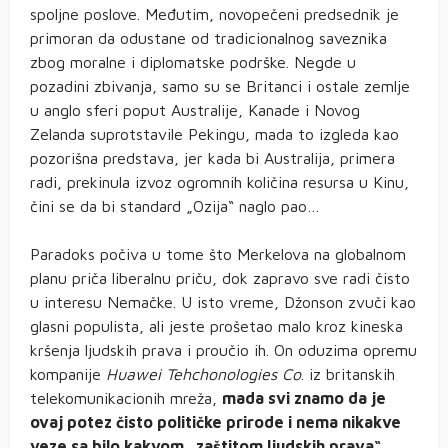
spoljne poslove. Međutim, novopečeni predsednik je
primoran da odustane od tradicionalnog saveznika
zbog moralne i diplomatske podrške. Negde u
pozadini zbivanja, samo su se Britanci i ostale zemlje
u anglo sferi poput Australije, Kanade i Novog
Zelanda suprotstavile Pekingu, mada to izgleda kao
pozorišna predstava, jer kada bi Australija, primera
radi, prekinula izvoz ogromnih količina resursa u Kinu,
čini se da bi standard „Ozija“ naglo pao…
Paradoks počiva u tome što Merkelova na globalnom
planu priča liberalnu priču, dok zapravo sve radi čisto
u interesu Nemačke. U isto vreme, Džonson zvuči kao
glasni populista, ali jeste prošetao malo kroz kineska
kršenja ljudskih prava i proučio ih. On oduzima opremu
kompanije
Huawei Tehchonologies Co
. iz britanskih
telekomunikacionih mreža,
mada svi znamo da je
ovaj potez čisto političke prirode i nema nikakve
veze sa bilo kakvom „zaštitom ljudskih prava“.