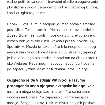
realne politike sa svojim (navodnim) ciljem zagovaranja
pluralizma i podsticanja demokratije u Istočnoj Evropi,
kao i drugim regionima.
Debakl u vezi s imunizacijom je imao pomalo smešne
posledice. Tokom posete Moskvi u toku ove nedelje,
Žozep Borelj, šef spoljnih poslova EU, pretvorio se u
osmeh dok je hvalio rusku vakcinu protiv Kovida-19,
Sputnjik V. Možda je tako nešto bilo neophodno zbog
evenutalnih budućih nestašica u EU, ali sam „tajming“
je bio više nego nakaradan, s obzirom na čitavu aferu
oko Alekseja Navaljnog, njegovog navodnog trovanja i
po zapadu „izmišljenim optužbama“ protiv njega.
Očigledno je da Vladimir Putin bolje razume
propagandu nego njegove evropske kolege
, koje
naspram njega deluju kao amateri, što se naravno
odnosi i na Borelja. Na zajedničkoj konferenciji za
medije, Sergej Lavrov, ruski ministar spoljnih poslova,