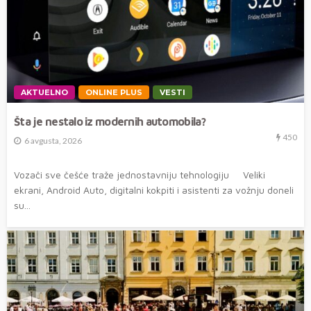
AKTUELNO
ONLINE PLUS
VESTI
Šta je nestalo iz modernih automobila?
450
6 avgusta, 2026
Vozači sve češće traže jednostavniju tehnologiju Veliki
ekrani, Android Auto, digitalni kokpiti i asistenti za vožnju doneli
su...