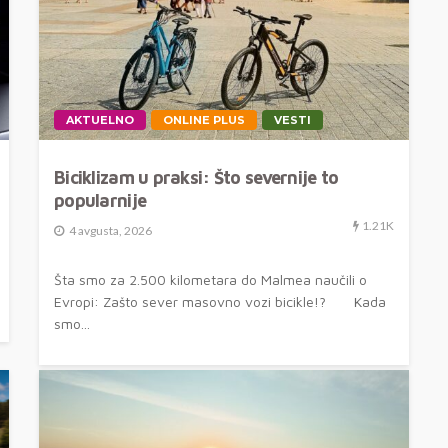
AKTUELNO
ONLINE PLUS
VESTI
Biciklizam u praksi: Što severnije to
popularnije
1.21K
4 avgusta, 2026
Šta smo za 2.500 kilometara do Malmea naučili o
Evropi: Zašto sever masovno vozi bicikle!? Kada
smo...