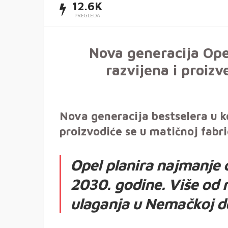
12.6K
PREGLEDA
Nova generacija Opel
razvijena i proiz
Nova generacija bestselera u k
proizvodiće se u matičnoj fabr
Opel planira najmanje 
2030. godine. Više od 
ulaganja u Nemačkoj d