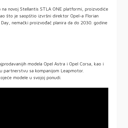
 na novoj Stellantis STLA ONE platformi, proizvodiće
o što je saopštio izvršni direktor Opel-a Florian
r Day, nemački proizvođač planira da do 2030. godine
jprodavanijih modela Opel Astra i Opel Corsa, kao i
 u partnerstvu sa kompanijom Leapmotor.
tojeće modele u svojoj ponudi.