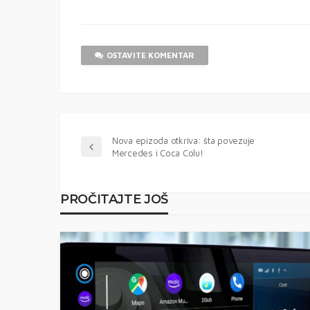
OSTAVITE KOMENTAR
Nova epizoda otkriva: šta povezuje
Mercedes i Coca Colu!
PROČITAJTE JOŠ