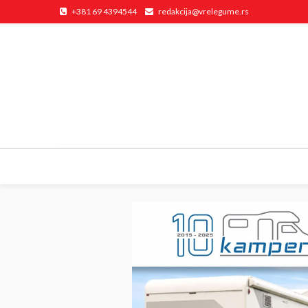
+381 69 4394544
redakcija@vrelegume.rs