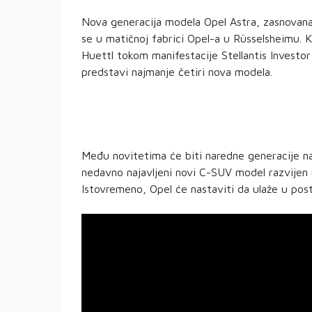
Nova generacija modela Opel Astra, zasnovana
se u matičnoj fabrici Opel-a u Rüsselsheimu. Ka
Huettl tokom manifestacije Stellantis Investo
predstavi najmanje četiri nova modela.
Među novitetima će biti naredne generacije na
nedavno najavljeni novi C-SUV model razvijen
Istovremeno, Opel će nastaviti da ulaže u pos