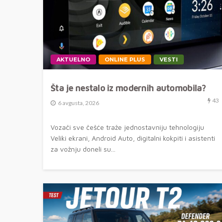
AKTUELNO
ONLINE PLUS
VESTI
Šta je nestalo iz modernih automobila?
43
6 avgusta, 2026
Vozači sve češće traže jednostavniju tehnologiju
Veliki ekrani, Android Auto, digitalni kokpiti i asistenti
za vožnju doneli su...