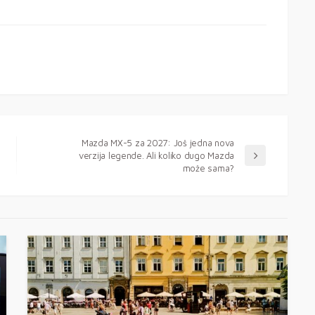
Mazda MX-5 za 2027: Još jedna nova
verzija legende. Ali koliko dugo Mazda
može sama?