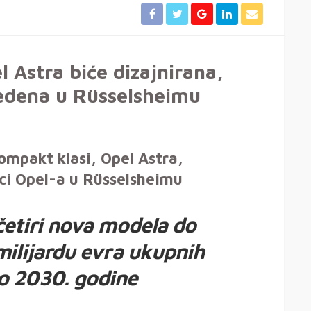
 Astra biće dizajnirana,
vedena u Rüsselsheimu
ompakt klasi, Opel Astra,
ici Opel-a u Rüsselsheimu
četiri nova modela do
milijardu evra ukupnih
o 2030. godine