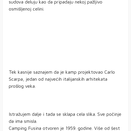
sudova deluju kao da pripadaju nekoj pažljivo
osmišljenoj celini.
Tek kasnije saznajem da je kamp projektovao Carlo
Scarpa, jedan od najvećih italijanskih arhitekata
prošlog veka.
Istražujem dalje i tada se sklapa cela slika. Sve počinje
da ima smisla.
Camping Fusina otvoren je 1959. godine. Više od šest