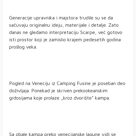
Generacije upravnika i majstora trudile su se da
sačuvaju originalnu ideju, materijale i detalje. Zato
danas ne gledamo interpretaciju Scarpe, već gotovo
isti prostor koji je zamislio krajem pedesetih godina
prošlog veka.
Pogled na Veneciju iz Camping Fusine je poseban deo
doživljaja. Ponekad je skriven prekookeanskim
grdosijama koje prolaze „kroz dvorište“ kampa.
Sa obale kampa preko venecijanske lagune vidi se