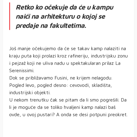
Retko ko očekuje da će u kampu
naići na arhitekturu o kojoj se
predaje na fakultetima.
Još manje očekujemo da će se takav kamp nalaziti na
kraju puta koji prolazi kroz rafineriju, industrijsku zonu
i pejzaž koji ne uliva nadu u spektakularan prilaz La
Serenissimi.
Dok se približavamo Fusini, ne krijem nelagodu.
Pogled levo, pogled desno: cevovodi, skladišta,
industrijski objekti.
U nekom trenutku čak se pitam da li smo pogrešili. Da
li je moguće da se toliko hvaljeni kamp nalazi baš
ovde, u ovoj pustari? A onda se desi potpuni preokret.