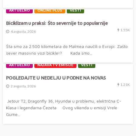
AKTUELNO
ONLINE PLUS
VESTI
Biciklizam u praksi: Što severnije to popularnije
1.55K
4 avgusta, 2026
Šta smo za 2.500 kilometara do Malmea naučili o Evropi: Zašto
sever masovno vozi bicikle!? Kada smo...
AKTUELNO
NAJAVA TV EMISIJE
VESTI
POGLEDAJTE U NEDELJU U PODNE NA NOVAS
1.21K
2 avgusta, 2026
Jetour T2, Dragonfly 36, Hyundai u problemu, električna C-
Klasa i legendarna Čezeta Ovog vikenda u emisiji Vrele
Gume...