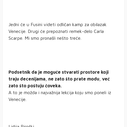
Jedni će u Fusini videti odličan kamp za obilazak
Venecije. Drugi će prepoznati remek-delo Carla
Scarpe. Mi smo pronašli nešto treće.
Podsetnik da je moguće stvarati prostore koji
traju decenijama, ne zato što prate modu, već
zato što poštuju čoveka.
A to je možda i najvažnija lekcija koju smo poneli iz
Venecije.
Lidija Piroški