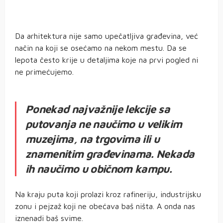
Da arhitektura nije samo upečatljiva građevina, već
način na koji se osećamo na nekom mestu. Da se
lepota često krije u detaljima koje na prvi pogled ni
ne primećujemo.
Ponekad najvažnije lekcije sa
putovanja ne naučimo u velikim
muzejima, na trgovima ili u
znamenitim građevinama. Nekada
ih naučimo u običnom kampu.
Na kraju puta koji prolazi kroz rafineriju, industrijsku
zonu i pejzaž koji ne obećava baš ništa. A onda nas
iznenadi baš svime.