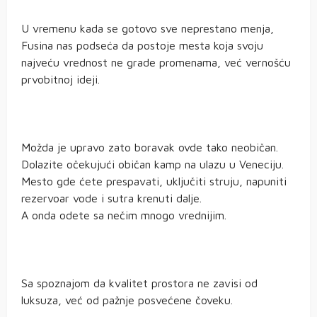
U vremenu kada se gotovo sve neprestano menja,
Fusina nas podseća da postoje mesta koja svoju
najveću vrednost ne grade promenama, već vernošću
prvobitnoj ideji.
Možda je upravo zato boravak ovde tako neobičan.
Dolazite očekujući običan kamp na ulazu u Veneciju.
Mesto gde ćete prespavati, uključiti struju, napuniti
rezervoar vode i sutra krenuti dalje.
A onda odete sa nečim mnogo vrednijim.
Sa spoznajom da kvalitet prostora ne zavisi od
luksuza, već od pažnje posvećene čoveku.