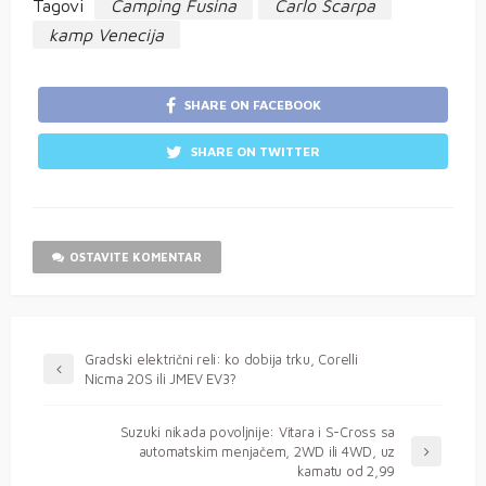
Tagovi
Camping Fusina
Carlo Scarpa
kamp Venecija
SHARE ON FACEBOOK
SHARE ON TWITTER
OSTAVITE KOMENTAR
Gradski električni reli: ko dobija trku, Corelli
Nicma 20S ili JMEV EV3?
Suzuki nikada povoljnije: Vitara i S-Cross sa
automatskim menjačem, 2WD ili 4WD, uz
kamatu od 2,99