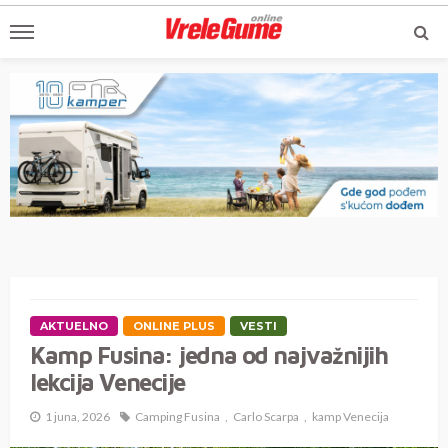
AKTUELNO
ONLINE PLUS
VESTI
Kamp Fusina: jedna od najvažnijih
lekcija Venecije
1 juna, 2026
Camping Fusina
Carlo Scarpa
kamp Venecija