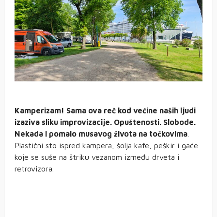
Kamperizam! Sama ova reč kod većine naših ljudi
izaziva sliku improvizacije. Opuštenosti. Slobode.
Nekada i pomalo musavog života na točkovima
.
Plastični sto ispred kampera, šolja kafe, peškir i gaće
koje se suše na štriku vezanom između drveta i
retrovizora.