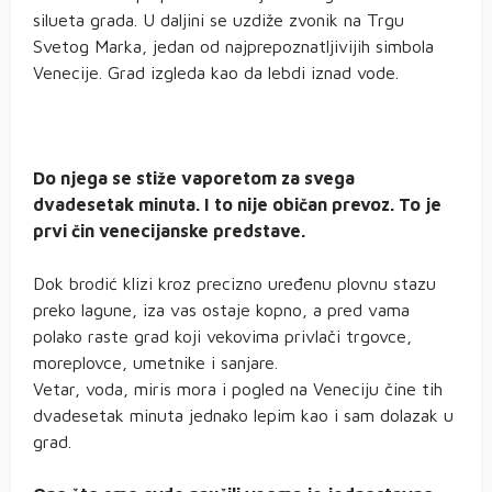
silueta grada. U daljini se uzdiže zvonik na Trgu
Svetog Marka, jedan od najprepoznatljivijih simbola
Venecije. Grad izgleda kao da lebdi iznad vode.
Do njega se stiže vaporetom za svega
dvadesetak minuta. I to nije običan prevoz. To je
prvi čin venecijanske predstave.
Dok brodić klizi kroz precizno uređenu plovnu stazu
preko lagune, iza vas ostaje kopno, a pred vama
polako raste grad koji vekovima privlači trgovce,
moreplovce, umetnike i sanjare.
Vetar, voda, miris mora i pogled na Veneciju čine tih
dvadesetak minuta jednako lepim kao i sam dolazak u
grad.