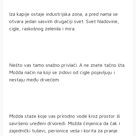
Iza kapije ostaje industrijska zona, a pred nama se
otvara jedan sasvim drugačiji svet. Svet hladovine,
cigle, raskošnog zelenila i mira.
Nešto vas tamo snažno privlači. A ne znate tačno šta.
Možda način na koji se zidovi od cigle pojavljuju i
nestaju među drvećem.
Možda staze koje vas prirodno vode kroz prostor ili
savršeno uređeni drvoredi. Možda činjenica da čak i
zajednički tuševi, perionice veša i korita za pranje