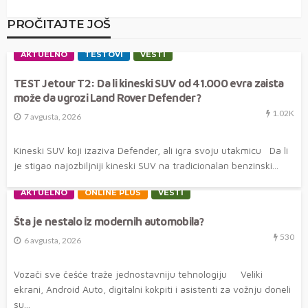
PROČITAJTE JOŠ
AKTUELNO
TESTOVI
VESTI
TEST Jetour T2: Da li kineski SUV od 41.000 evra zaista
može da ugrozi Land Rover Defender?
1.02K
7 avgusta, 2026
Kineski SUV koji izaziva Defender, ali igra svoju utakmicu Da li
je stigao najozbiljniji kineski SUV na tradicionalan benzinski...
AKTUELNO
ONLINE PLUS
VESTI
Šta je nestalo iz modernih automobila?
530
6 avgusta, 2026
Vozači sve češće traže jednostavniju tehnologiju Veliki
ekrani, Android Auto, digitalni kokpiti i asistenti za vožnju doneli
su...