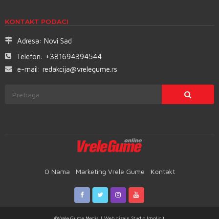
KONTAKT PODACI
Adresa:
Novi Sad
Telefon:
+381694394544
e-mail:
redakcija@vrelegume.rs
O Nama
Marketing Vrele Gume
Kontakt
©Vrele Gume Media | Web dizajn
Studio Implicit