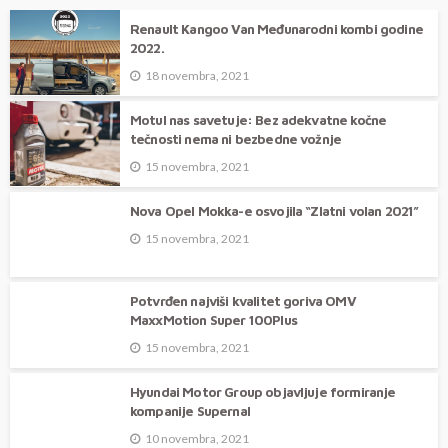
LUKSUZNI DEFENDER 130 OUTBOUND
Renault Kangoo Van Međunarodni kombi godine
2022.
18 novembra, 2021
Motul nas savetuje: Bez adekvatne kočne
tečnosti nema ni bezbedne vožnje
15 novembra, 2021
Nova Opel Mokka-e osvojila “Zlatni volan 2021”
15 novembra, 2021
Potvrđen najviši kvalitet goriva OMV
MaxxMotion Super 100Plus
15 novembra, 2021
Hyundai Motor Group objavljuje formiranje
kompanije Supernal
10 novembra, 2021