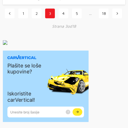
1
2
3
4
5
…
18
Strana 3od18