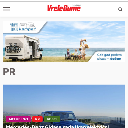
PR
AKTUELNO
PR
VESTI
Mercedes-Benz G klase sada i kao električni