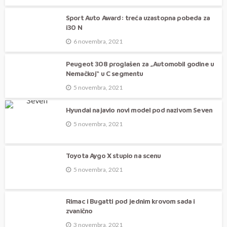
Sport Auto Award: treća uzastopna pobeda za
i30 N
6 novembra, 2021
Peugeot 308 proglašen za „Automobil godine u
Nemačkoj“ u C segmentu
5 novembra, 2021
Hyundai najavio novi model pod nazivom Seven
5 novembra, 2021
Toyota Aygo X stupio na scenu
5 novembra, 2021
Rimac i Bugatti pod jednim krovom sada i
zvanično
3 novembra, 2021