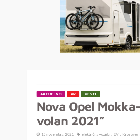
AKTUELNO
PR
VESTI
Nova Opel Mokka-e
volan 2021”
15 novembra, 2021
električna voziila
EV
Krosover