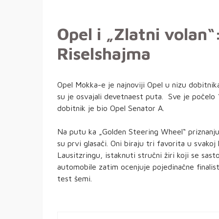
Opel i „Zlatni volan“
Riselshajma
Opel Mokka-e je najnoviji Opel u nizu dobitni
su je osvajali devetnaest puta. Sve je počelo 
dobitnik je bio Opel Senator A.
Na putu ka „Golden Steering Wheel“ priznan
su prvi glasači. Oni biraju tri favorita u svak
Lausitzringu, istaknuti stručni žiri koji se sas
automobile zatim ocenjuje pojedinačne final
test šemi.