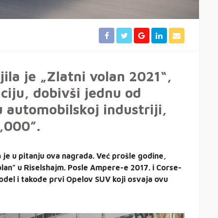
la je „Zlatni volan 2021“,
ciju, dobivši jednu od
 automobilskoj industriji,
,000”.
je u pitanju ova nagrada. Već prošle godine,
olan” u Riselshajm. Posle Ampere-e 2017. i Corse-
odel i takođe prvi Opelov SUV koji osvaja ovu