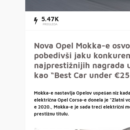
5.47K
PREGLEDA
Nova Opel Mokka-e osvoji
pobedivši jaku konkuren
najprestižnijih nagrada u
kao “Best Car under €25
Mokka-e nastavlja Opelov uspešan niz kada 
električna Opel Corsa-e donela je “Zlatni v
e 2020., Mokka-e je sada treći električni m
prestižnu titulu.