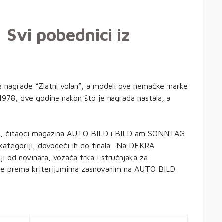
: Svi pobednici iz
ka nagrade “Zlatni volan”, a modeli ove nemačke marke
1978, dve godine nakon što je nagrada nastala, a
ju, čitaoci magazina AUTO BILD i BILD am SONNTAG
oj kategoriji, dovodeći ih do finala. Na DEKRA
toji od novinara, vozača trka i stručnjaka za
iste prema kriterijumima zasnovanim na AUTO BILD