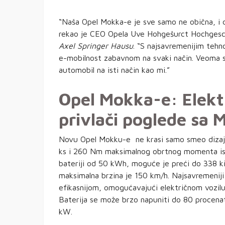
“Naša Opel Mokka-e je sve samo ne obična, i do
rekao je CEO Opela Uve Hohgešurct Hochgesch
Axel Springer Hausu
. “S najsavremenijim teh
e-mobilnost zabavnom na svaki način. Veoma sm
automobil na isti način kao mi.”
Opel Mokka-e: Elekt
privlači poglede sa 
Novu Opel Mokku-e ne krasi samo smeo dizajn,
ks i 260 Nm maksimalnog obrtnog momenta ispo
bateriji od 50 kWh, moguće je preći do 338 
maksimalna brzina je 150 km/h. Najsavremeniji
efikasnijom, omogućavajući električnom vozilu
Baterija se može brzo napuniti do 80 procena
kW.