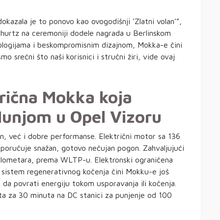
kazala je to ponovo kao ovogodišnji ‘Zlatni volan’”,
urtz na ceremoniji dodele nagrada u Berlinskom
nologijama i beskompromisnim dizajnom, Mokka-e čini
o srećni što naši korisnici
i stručni žiri, vide ovaj
rična Mokka koja
Munjom u Opel Vizoru
 već i dobre performanse. Električni motor sa 136
ručuje snažan, gotovo nečujan pogon. Zahvaljujući
kilometara, prema WLTP-u. Elektronski ograničena
 sistem regenerativnog kočenja čini Mokku-e još
 da povrati energiju tokom usporavanja ili kočenja.
ta za 30 minuta na DC stanici za punjenje od 100