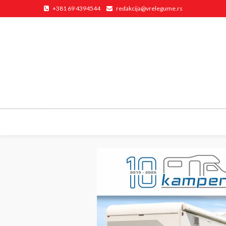
+381 69 4394544
redakcija@vrelegume.rs