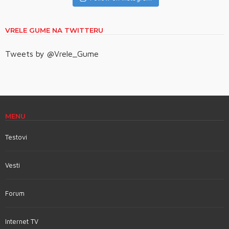
VRELE GUME NA TWITTERU
Tweets by @Vrele_Gume
MENU
Testovi
Vesti
Forum
Internet TV