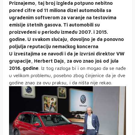
Priznajemo, taj broj izgleda potpuno nebitno
pored cifre od 11 miliona dizel automobila sa
ugrađenim softverom za varanje na testovima
emisije štetnih gasova. Ti automobili su
proizvedeni u periodu između 2007. i 2015.
godine. U svakom slučaju, dovoljno je da ponovno
poljulja reputaciju nemačkog koncerna
.
U izveštajima se navodi i da je izvršni direktor VW
grupacije, Herbert Dajs, za ovo znao još od jula
2016. godine
. Iz tog razloga bi i on mogao da se nađe
u velikom problemu, posebno zbog činjenice da je dve
godine znao za ovu praksu, i da ništa nije rekao.