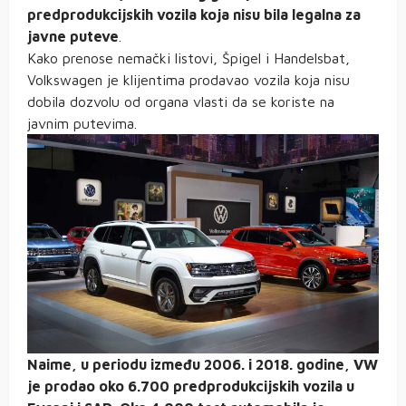
predprodukcijskih vozila koja nisu bila legalna za
javne puteve
.
Kako prenose nemački listovi, Špigel i Handelsbat,
Volkswagen je klijentima prodavao vozila koja nisu
dobila dozvolu od organa vlasti da se koriste na
javnim putevima.
Naime, u periodu između 2006. i 2018. godine, VW
je prodao oko 6.700 predprodukcijskih vozila u