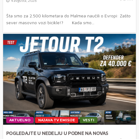
4 avgusta, 2026
Šta smo za 2.500 kilometara do Malmea naučili o Evropi: Zašto
sever masovno vozi bicikle!? Kada smo...
AKTUELNO
NAJAVA TV EMISIJE
VESTI
POGLEDAJTE U NEDELJU U PODNE NA NOVAS