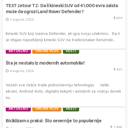
TEST Jetour T2: Da li kineski SUV od 41.000 evra zaista
može da ugrozi Land Rover Defender?
859
7 avgusta, 2026
Kineski SUV koji izaziva Defender, ali igra svoju utakmicu Da li
je stigao najozbiljniji kineski SUV na tradicionalan benzinski...
AKTUELNO
ONLINE PLUS
VESTI
Šta je nestalo iz modernih automobila?
455
6 avgusta, 2026
Vozači sve češće traže jednostavniju tehnologiju Veliki
ekrani, Android Auto, digitalni kokpiti i asistenti za vožnju doneli
su...
AKTUELNO
ONLINE PLUS
VESTI
Biciklizam u praksi: Što severnije to popularnije
1.49K