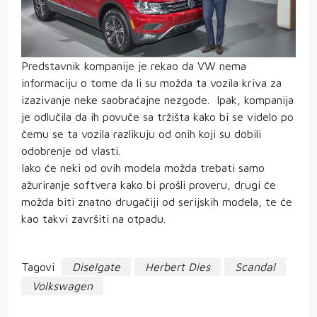
Predstavnik kompanije je rekao da VW nema
informaciju o tome da li su možda ta vozila kriva za
izazivanje neke saobraćajne nezgode. Ipak, kompanija
je odlučila da ih povuče sa tržišta kako bi se videlo po
čemu se ta vozila razlikuju od onih koji su dobili
odobrenje od vlasti.
Iako će neki od ovih modela možda trebati samo
ažuriranje softvera kako bi prošli proveru, drugi će
možda biti znatno drugačiji od serijskih modela, te će
kao takvi završiti na otpadu.
Tagovi
Diselgate
Herbert Dies
Scandal
Volkswagen