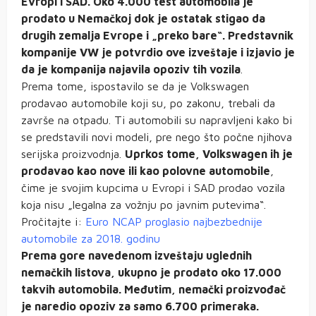
Evropi i SAD. Oko 4.000 test automobila je
prodato u Nemačkoj dok je ostatak stigao da
drugih zemalja Evrope i „preko bare“. Predstavnik
kompanije VW je potvrdio ove izveštaje i izjavio je
da je kompanija najavila opoziv tih vozila
.
Prema tome, ispostavilo se da je Volkswagen
prodavao automobile koji su, po zakonu, trebali da
završe na otpadu. Ti automobili su napravljeni kako bi
se predstavili novi modeli, pre nego što počne njihova
serijska proizvodnja.
Uprkos tome, Volkswagen ih je
prodavao kao nove ili kao polovne automobile
,
čime je svojim kupcima u Evropi i SAD prodao vozila
koja nisu „legalna za vožnju po javnim putevima“.
Pročitajte i:
Euro NCAP proglasio najbezbednije
automobile za 2018. godinu
Prema gore navedenom izveštaju uglednih
nemačkih listova, ukupno je prodato oko 17.000
takvih automobila. Međutim, nemački proizvođač
je naredio opoziv za samo 6.700 primeraka.