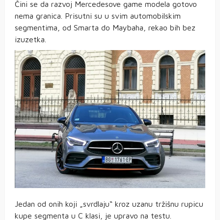
Čini se da razvoj Mercedesove game modela gotovo
nema granica. Prisutni su u svim automobilskim
segmentima, od Smarta do Maybaha, rekao bih bez
izuzetka.
Jedan od onih koji „svrdlaju“ kroz uzanu tržišnu rupicu
kupe segmenta u C klasi, je upravo na testu.