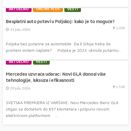
AKTUELNO
ONLINE PLUS
VESTI
Besplatni auto putevi u Poljskoj: kako je to moguće?
1.35K
31 jula, 2026
Poljska bez putarine za automobile: Da li Srbija treba da
promeni sistem naplate? Poljska je 2023. ukinula putarinu...
AKTUELNO
VESTI
Mercedes uzvraća udarac: Novi GLA donosi više
tehnologije, luksuza i efikasnosti
1.51K
29 jula, 2026
SVETSKA PREMIJERA IZ VARŠAVE: Novi Mercedes-Benz GLA
stigao sa dometom do 657 kilometara i potpuno novom
električnom platformom ...