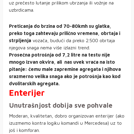
uz prečesto lutanje prilikom ubrzanja ili vožnje na
uzbrdicama.
Preticanja do brzina od 70-80kmh su glatka,
preko toga zahtevaju prilično vremena, obrtaja i
strpljenja
vozača, budući da preko 2.500 obrtaja
njegova snaga nema više izlazni trend.
Prosečna potrošnja od 7,2 litre na testu nije
mnogo izvan okvira, ali nas
uvek
vraća na isto
pitanje: čemu male zapremine agregata i njihova
srazmerno velika snaga ako je potrošnja kao kod
dvolitarskih agregata.
Enterijer
Unutrašnjost dobija sve pohvale
Moderan, kvalitetan, dobro organizovan enterijer (ako
izuzmemo kontra logiku komandi u Mercedesa) uz to
još i komforan.