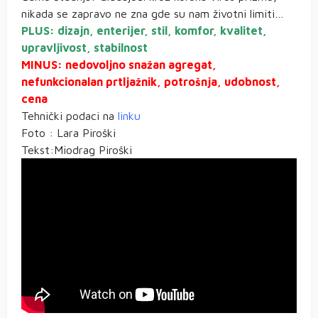
nikada se zapravo ne zna gde su nam životni limiti…
PLUS: dizajn, enterijer, stil, komfor, kvalitet,
upravljivost, stabilnost
MINUS: nedovoljno snažan agregat,
nefunkcionalan prtljažnik, potrošnja, udobnost,
cena
Tehnički podaci na
linku
Foto : Lara Piroški
Tekst:Miodrag Piroški