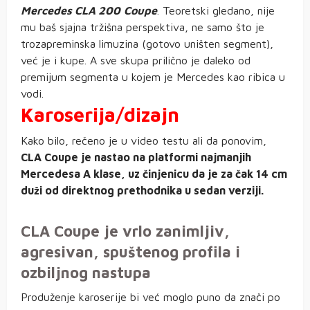
Mercedes CLA 200
Coupe
. Teoretski gledano, nije
mu baš sjajna tržišna perspektiva, ne samo što je
trozapreminska limuzina (gotovo uništen segment),
već je i kupe. A sve skupa prilično je daleko od
premijum segmenta u kojem je Mercedes kao ribica u
vodi.
Karoserija/dizajn
Kako bilo, rečeno je u video testu ali da ponovim,
CLA Coupe je nastao na platformi najmanjih
Mercedesa A klase, uz činjenicu da je za čak 14 cm
duži od direktnog prethodnika u sedan verziji.
CLA Coupe je vrlo zanimljiv,
agresivan, spuštenog profila i
ozbiljnog nastupa
Produženje karoserije bi već moglo puno da znači po