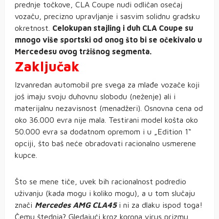
prednje točkove, CLA Coupe nudi odličan osećaj
vozaču, precizno upravljanje i sasvim solidnu gradsku
okretnost.
Celokupan stajling i duh CLA Coupe su
mnogo više sportski od onog što bi se očekivalo u
Mercedesu ovog tržišnog segmenta.
Zaključak
Izvanredan automobil pre svega za mlađe vozače koji
još imaju svoju duhovnu slobodu (neženje) ali i
materijalnu nezavisnost (menadžeri). Osnovna cena od
oko 36.000 evra nije mala. Testirani model košta oko
50.000 evra sa dodatnom opremom i u „Edition 1“
opciji, što baš neće obradovati racionalno usmerene
kupce.
Što se mene tiče, uvek bih racionalnost podredio
uživanju (kada mogu i koliko mogu), a u tom slučaju
znači
Mercedes AMG CLA45
i ni za dlaku ispod toga!
Čemu štednja? Gledajući kroz korona virus prizmu,