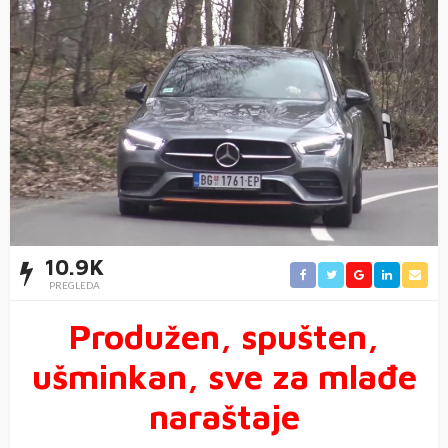
10.9K
PREGLEDA
Produžen, spušten,
ušminkan, sve za mlađe
naraštaje