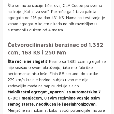
Što se motorizacije tiče, ovaj CLA Coupe po svemu
nalikuje „Katici za sve“. Pokreće ga čitava paleta
agregata od 116 pa dao 431 KS. Nama na testiranje je
zapao agregat o kojem nikada ne bih razmišljao u
automobilu dužem od 4 metra.
Četvorocilinarski benzinac od 1.332
ccm, 163 KS i 250 Nm
Šta reći a ne slagati?
Realno sa 1.332 ccm agregat se
nije snašao u svom okruženju, iako mu fabričke
performanse nisu loše. Finih 8.5 sekundi do stotke i
229 km/h krajnje brzine, subjektivno me nije
zadovoljilo mada na papiru deluje sjajno.
Malolitražni agregat „uparen“ sa automatskim 7
G-DCT menjačem, u svim režimima vožnje osim
samog starta, neodlučan je i nesinhronizovan.
Menjač je na mukama, kako izvući potencijale motora