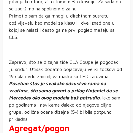
pitanju komfora, ali o tome nešto kasnije. Za sada da
se zadržimo na spoljnom dizajnu.
Primetio sam da ga mnogi u direktnom susretu
doživljavaju kao model za klasu ili dve iznad one u
kojoj se nalazi i često ga na prvi pogled mešaju sa
CLS.
Zapravo, što se dizajna tiče CLA Coupe je pogodak
„u sridu“. Utisak dodatno pojačavaju veliki točkovi od
19 cola i vrlo zanimljiva maska sa LED farovima.
Poseban štos je svakako odsustvo rama na
vratima, što samo govori u prilog činjenici da se
Mercedes oko ovog modela baš potrudio.
Iako sam
po godinama i navikama daleko od njegove ciljne
grupe, odlična ocena dizajna (5-) bi bila potpuno
prikladna.
Agregat/pogon