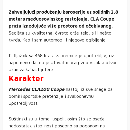
Zahvaljujući produženju karoserije uz solidnih 2,8
metara međuosovinskog rastojanja, CLA Coupe
pruža izneđujuće više prostora od očekivanog.
Sedišta su kvalitetna, čvrsto drže telo, ali i nešto
tvrđa. Kao i sam automobil i njegovo ogibljenje.
Prtljažnik sa 468 litara zapremine je upotrebljiv, uz
napomenu da mu je utovatni prag vrlo visok a otvor
uzan za kabastiji teret.
Karakter
Mercedes CLA200 Coupe
nastoji iz sve snage da
pomiri sportske pretenzije i svakodnevnu
upotrebljivost.
Suštinski su u tome uspeli, osim što se oseća
nedostatak stabilnost posebno sa pogonom na