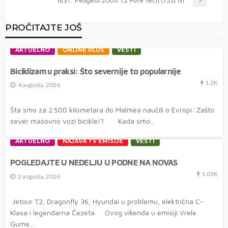
PROČITAJTE JOŠ
AKTUELNO
ONLINE PLUS
VESTI
Biciklizam u praksi: Što severnije to popularnije
1.2K
4 avgusta, 2026
Šta smo za 2.500 kilometara do Malmea naučili o Evropi: Zašto
sever masovno vozi bicikle!? Kada smo...
AKTUELNO
NAJAVA TV EMISIJE
VESTI
POGLEDAJTE U NEDELJU U PODNE NA NOVAS
1.03K
2 avgusta, 2026
Jetour T2, Dragonfly 36, Hyundai u problemu, električna C-
Klasa i legendarna Čezeta Ovog vikenda u emisiji Vrele
Gume...