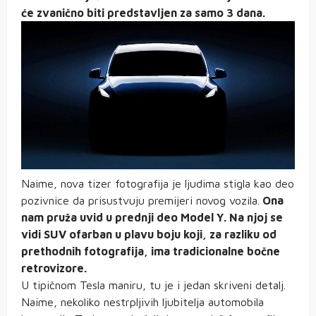
će zvanično biti predstavljen za samo 3 dana.
Naime, nova tizer fotografija je ljudima stigla kao deo
pozivnice da prisustvuju premijeri novog vozila.
Ona
nam pruža uvid u prednji deo Model Y. Na njoj se
vidi SUV ofarban u plavu boju koji, za razliku od
prethodnih fotografija, ima tradicionalne bočne
retrovizore.
U tipičnom Tesla maniru, tu je i jedan skriveni detalj.
Naime, nekoliko nestrpljivih ljubitelja automobila