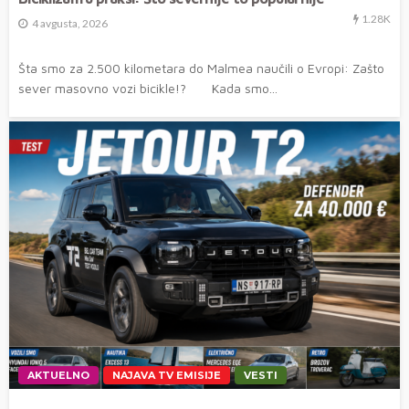
1.28K
4 avgusta, 2026
Šta smo za 2.500 kilometara do Malmea naučili o Evropi: Zašto
sever masovno vozi bicikle!? Kada smo...
AKTUELNO
NAJAVA TV EMISIJE
VESTI