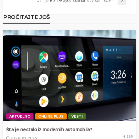
Da li je Rolls-Royce Cullinan savršeni SUV?
PROČITAJTE JOŠ
AKTUELNO
ONLINE PLUS
VESTI
Šta je nestalo iz modernih automobila?
189
6 avgusta, 2026