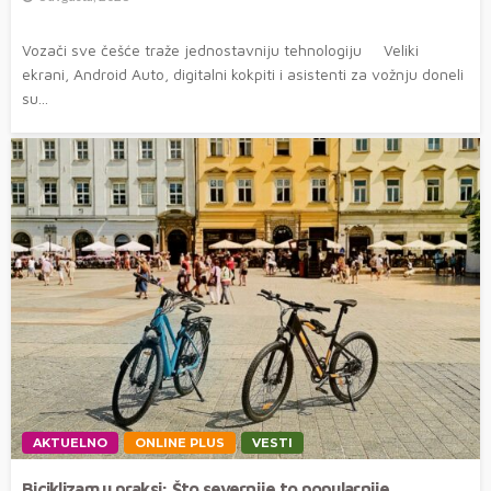
Vozači sve češće traže jednostavniju tehnologiju Veliki
ekrani, Android Auto, digitalni kokpiti i asistenti za vožnju doneli
su...
AKTUELNO
ONLINE PLUS
VESTI
Biciklizam u praksi: Što severnije to popularnije