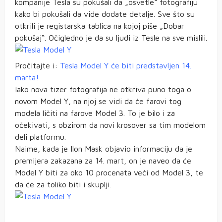
kompanije Tesla su pokušali da „osvetle“ fotografiju
kako bi pokušali da vide dodate detalje. Sve što su
otkrili je registarska tablica na kojoj piše „Dobar
pokušaj“. Očigledno je da su ljudi iz Tesle na sve mislili.
Pročitajte i:
Tesla Model Y će biti predstavljen 14.
marta!
Iako nova tizer fotografija ne otkriva puno toga o
novom Model Y, na njoj se vidi da će farovi tog
modela ličiti na farove Model 3. To je bilo i za
očekivati, s obzirom da novi krosover sa tim modelom
deli platformu.
Naime, kada je Ilon Mask objavio informaciju da je
premijera zakazana za 14. mart, on je naveo da će
Model Y biti za oko 10 procenata veći od Model 3, te
da će za toliko biti i skuplji.