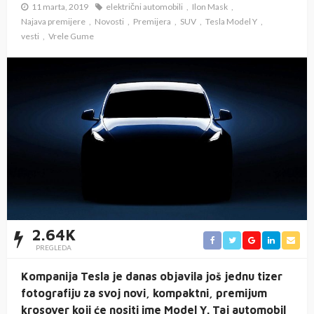
11 marta, 2019
električni automobili
Ilon Mask
Najava premijere
Novosti
Premijera
SUV
Tesla Model Y
vesti
Vrele Gume
2.64K
PREGLEDA
Kompanija Tesla je danas objavila još jednu tizer
fotografiju za svoj novi, kompaktni, premijum
krosover koji će nositi ime Model Y. Taj automobil