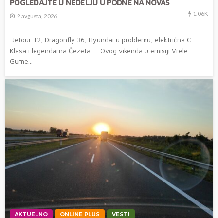
POGLEDAJTE U NEDELJU U PODNE NA NOVAS
1.06K
2 avgusta, 2026
Jetour T2, Dragonfly 36, Hyundai u problemu, električna C-
Klasa i legendarna Čezeta Ovog vikenda u emisiji Vrele
Gume...
AKTUELNO
ONLINE PLUS
VESTI