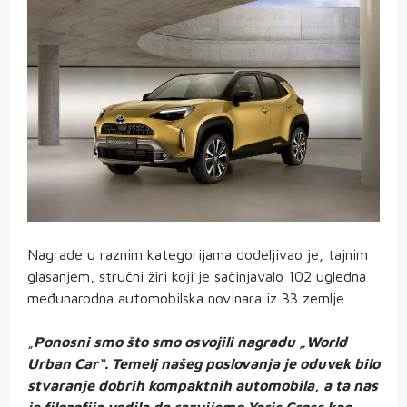
Nagrade u raznim kategorijama dodeljivao je, tajnim
glasanjem, stručni žiri koji je sačinjavalo 102 ugledna
međunarodna automobilska novinara iz 33 zemlje.
„
Ponosni smo što smo osvojili nagradu „World
Urban Car“. Temelj našeg poslovanja je oduvek bilo
stvaranje dobrih kompaktnih automobila, a ta nas
je filozofija vodila da razvijemo Yaris Cross kao