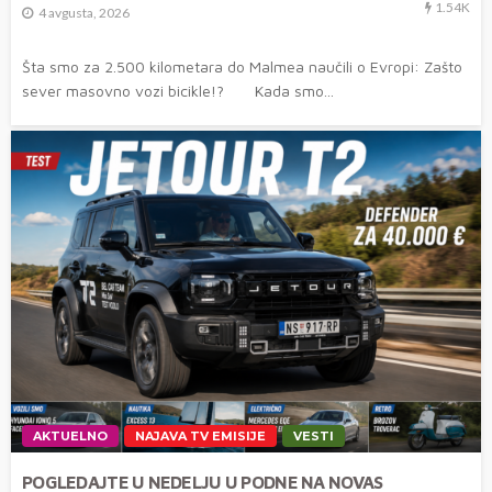
1.54K
4 avgusta, 2026
Šta smo za 2.500 kilometara do Malmea naučili o Evropi: Zašto
sever masovno vozi bicikle!? Kada smo...
AKTUELNO
NAJAVA TV EMISIJE
VESTI
POGLEDAJTE U NEDELJU U PODNE NA NOVAS