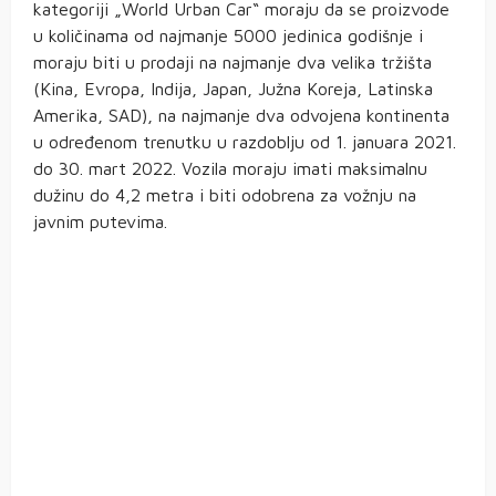
kategoriji „World Urban Car“ moraju da se proizvode
u količinama od najmanje 5000 jedinica godišnje i
moraju biti u prodaji na najmanje dva velika tržišta
(Kina, Evropa, Indija, Japan, Južna Koreja, Latinska
Amerika, SAD), na najmanje dva odvojena kontinenta
u određenom trenutku u razdoblju od 1. januara 2021.
do 30. mart 2022. Vozila moraju imati maksimalnu
dužinu do 4,2 metra i biti odobrena za vožnju na
javnim putevima.