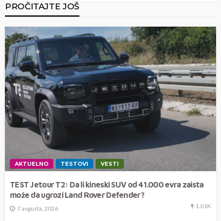
PROČITAJTE JOŠ
AKTUELNO
TESTOVI
VESTI
TEST Jetour T2: Da li kineski SUV od 41.000 evra zaista
može da ugrozi Land Rover Defender?
1.01K
7 avgusta, 2026