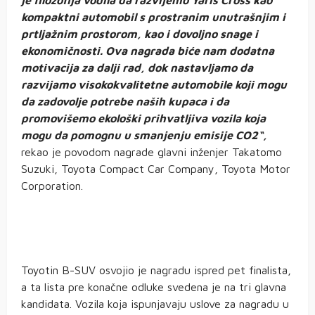
kompaktni automobil s prostranim unutrašnjim i
prtljažnim prostorom, kao i dovoljno snage i
ekonomičnosti. Ova nagrada biće nam dodatna
motivacija za dalji rad, dok nastavljamo da
razvijamo visokokvalitetne automobile koji mogu
da zadovolje potrebe naših kupaca i da
promovišemo ekološki prihvatljiva vozila koja
mogu da pomognu u smanjenju emisije CO2“,
rekao je povodom nagrade glavni inženjer Takatomo
Suzuki, Toyota Compact Car Company, Toyota Motor
Corporation.
Toyotin B-SUV osvojio je nagradu ispred pet finalista,
a ta lista pre konačne odluke svedena je na tri glavna
kandidata. Vozila koja ispunjavaju uslove za nagradu u