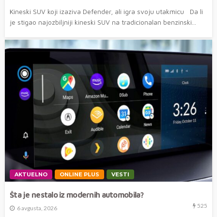
Kineski SUV koji izaziva Defender, ali igra svoju utakmicu Da li
je stigao najozbiljniji kineski SUV na tradicionalan benzinski...
AKTUELNO
ONLINE PLUS
VESTI
Šta je nestalo iz modernih automobila?
525
6 avgusta, 2026