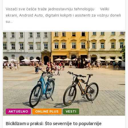
Vozači sve češće traže jednostavniju tehnologiju Veliki
ekrani, Android Auto, digitalni kokpiti i asistenti za vožnju doneli
su...
AKTUELNO
ONLINE PLUS
VESTI
Biciklizam u praksi: Što severnije to popularnije