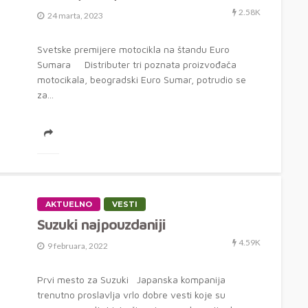
2.58K
24 marta, 2023
Svetske premijere motocikla na štandu Euro
Sumara Distributer tri poznata proizvođača
motocikala, beogradski Euro Sumar, potrudio se
za...
AKTUELNO
VESTI
Suzuki najpouzdaniji
4.59K
9 februara, 2022
Prvi mesto za Suzuki Japanska kompanija
trenutno proslavlja vrlo dobre vesti koje su