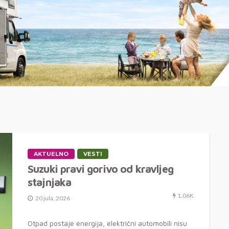
AKTUELNO
VESTI
Suzuki pravi gorivo od kravljeg
stajnjaka
1.06K
20 jula, 2026
Otpad postaje energija, električni automobili nisu