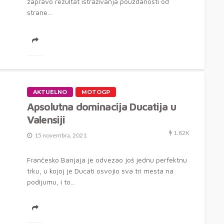
zapravo rezultat istraživanja pouzdanosti od
strane...
AKTUELNO
MOTOGP
Apsolutna dominacija Ducatija u
Valensiji
1.82K
15 novembra, 2021
Frančesko Banjaja je odvezao još jednu perfektnu
trku, u kojoj je Ducati osvojio sva tri mesta na
podijumu, i to...