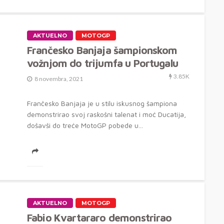
AKTUELNO
MOTOGP
Frančesko Banjaja šampionskom
vožnjom do trijumfa u Portugalu
3.85K
8 novembra, 2021
Frančesko Banjaja je u stilu iskusnog šampiona
demonstrirao svoj raskošni talenat i moć Ducatija,
došavši do treće MotoGP pobede u...
AKTUELNO
MOTOGP
Fabio Kvartararo demonstrirao