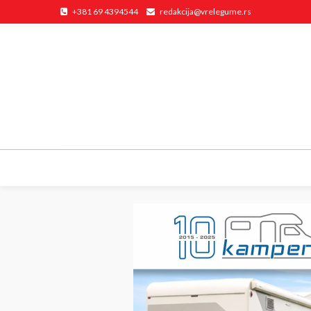
+381 69 4394544
redakcija@vrelegume.rs