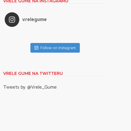
VRELE GUME NA INSTAGRAMU
vrelegume
Follow on Instagram
VRELE GUME NA TWITTERU
Tweets by @Vrele_Gume