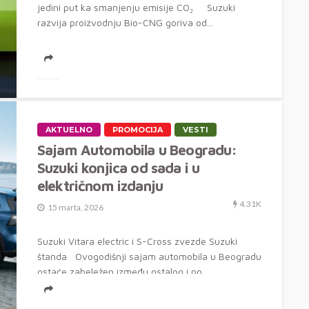
jedini put ka smanjenju emisije CO₂ Suzuki
razvija proizvodnju Bio-CNG goriva od...
AKTUELNO
PROMOCIJA
VESTI
Sajam Automobila u Beogradu:
Suzuki konjica od sada i u
električnom izdanju
4.31K
15 marta, 2026
Suzuki Vitara electric i S-Cross zvezde Suzuki
štanda Ovogodišnji sajam automobila u Beogradu
ostaće zabeležen između ostalog i po...