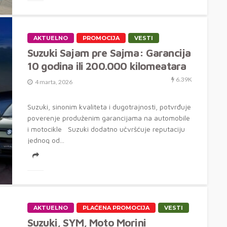
AKTUELNO
PROMOCIJA
VESTI
Suzuki Sajam pre Sajma: Garancija
10 godina ili 200.000 kilomeatara
6.39K
4 marta, 2026
Suzuki, sinonim kvaliteta i dugotrajnosti, potvrđuje
poverenje produženim garancijama na automobile
i motocikle Suzuki dodatno učvršćuje reputaciju
jednog od...
AKTUELNO
PLAĆENA PROMOCIJA
VESTI
Suzuki, SYM, Moto Morini