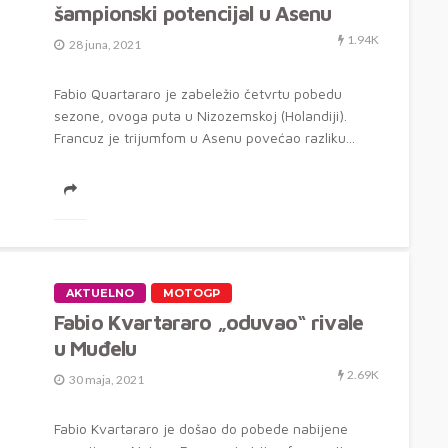
šampionski potencijal u Asenu
1.94K
28 juna, 2021
Fabio Quartararo je zabeležio četvrtu pobedu
sezone, ovoga puta u Nizozemskoj (Holandiji).
Francuz je trijumfom u Asenu povećao razliku...
AKTUELNO
MOTOGP
Fabio Kvartararo „oduvao“ rivale
u Muđelu
2.69K
30 maja, 2021
Fabio Kvartararo je došao do pobede nabijene