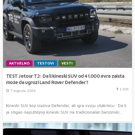
AKTUELNO
TESTOVI
VESTI
TEST Jetour T2: Da li kineski SUV od 41.000 evra zaista
može da ugrozi Land Rover Defender?
1.03K
7 avgusta, 2026
Kineski SUV koji izaziva Defender, ali igra svoju utakmicu Da li
je stigao najozbiljniji kineski SUV na tradicionalan benzinski...