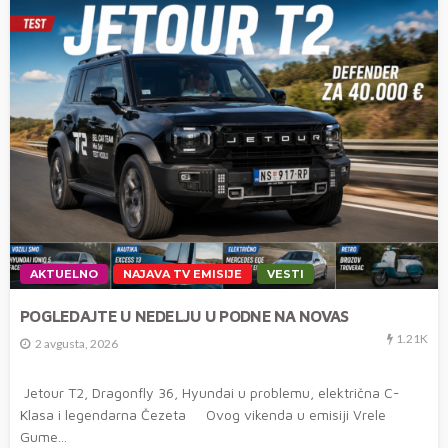
AKTUELNO
NAJAVA TV EMISIJE
VESTI
POGLEDAJTE U NEDELJU U PODNE NA NOVAS
1.21K
2 avgusta, 2026
Jetour T2, Dragonfly 36, Hyundai u problemu, električna C-
Klasa i legendarna Čezeta Ovog vikenda u emisiji Vrele
Gume...