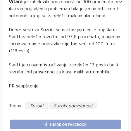
Vitara
je zabeležila pouzdanost od 100 procenata bez
ikakvih prijavljenih problema i bila je jedan od samo tri
automobila koji su zabeležili maksimalan učinak.
Dobre vesti za Suzuki se nastavljaju jer je popularni
Swift zabeležio rezultat od 97,8 procenata, a nijedan
račun za manje popravke nije bio veći od 100 funti
(118 evra).
Swift je u ovom istraživanju zabeležio 13 posto bolji
rezultat od prosečnog za klasu malih automobila.
PR saopštenje
Tagovi
Suzuki
Suzuki pouzdanost
SHARE ON FACEBOOK