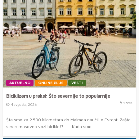
AKTUELNO
ONLINE PLUS
VESTI
Biciklizam u praksi: Što severnije to popularnije
1.55K
4 avgusta, 2026
Šta smo za 2.500 kilometara do Malmea naučili o Evropi: Zašto
sever masovno vozi bicikle!? Kada smo...