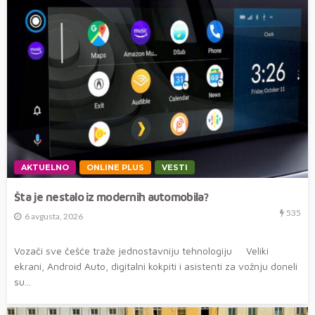
AKTUELNO
ONLINE PLUS
VESTI
Šta je nestalo iz modernih automobila?
535
6 avgusta, 2026
Vozači sve češće traže jednostavniju tehnologiju Veliki
ekrani, Android Auto, digitalni kokpiti i asistenti za vožnju doneli
su...