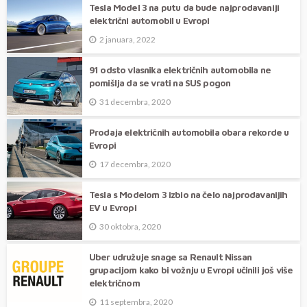
Tesla Model 3 na putu da bude najprodavaniji
električni automobil u Evropi
2 januara, 2022
91 odsto vlasnika električnih automobila ne
pomišlja da se vrati na SUS pogon
31 decembra, 2020
Prodaja električnih automobila obara rekorde u
Evropi
17 decembra, 2020
Tesla s Modelom 3 izbio na čelo najprodavanijih
EV u Evropi
30 oktobra, 2020
Uber udružuje snage sa Renault Nissan
grupacijom kako bi vožnju u Evropi učinili još više
električnom
11 septembra, 2020