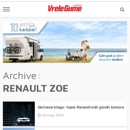
Archive
RENAULT ZOE
Skrivena blaga: tajne Renaultovih gluvih komora
26 maja, 2022