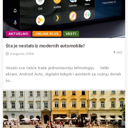
AKTUELNO
ONLINE PLUS
VESTI
Šta je nestalo iz modernih automobila?
663
6 avgusta, 2026
Vozači sve češće traže jednostavniju tehnologiju Veliki
ekrani, Android Auto, digitalni kokpiti i asistenti za vožnju doneli
su...