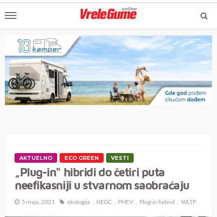
AKTUELNO
ECO GREEN
VESTI
„Plug-in“ hibridi do četiri puta
neefikasniji u stvarnom saobraćaju
5 maja, 2021
ekologija
NEDC
PHEV
Plug-in hybrid
WLTP