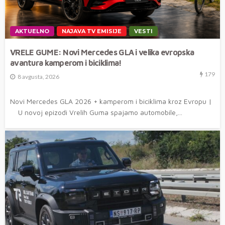
AKTUELNO
NAJAVA TV EMISIJE
VESTI
VRELE GUME: Novi Mercedes GLA i velika evropska
avantura kamperom i biciklima!
179
8 avgusta, 2026
Novi Mercedes GLA 2026 + kamperom i biciklima kroz Evropu |
U novoj epizodi Vrelih Guma spajamo automobile,...