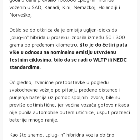
voženih u SAD, Kanadi, Kini, Nemačkoj, Holandiji i
Norveškoj.
Došlo se do otkrića da je emisija ugljen-dioksida
„plug-in“ hibrida u proseku iznosila između 50 i 300
grama po pređenom kilometru,
što je do četiri puta
više u odnosu na nominalnu emisiju utvrđenu
testnim ciklusima, bilo da se radi o WLTP ili NEDC
standardima.
Očigledno, zvanične pretpostavke u pogledu
svakodnevne vožnje po pitanju pređene distance i
punjenja baterija uz pomoć spoljnih izvora, bile su
previše optimistične, jer većina vozača gotovo nikada
nije punila automobile putem utičnice, usput prazneći
baterije mnogo ranije.
Kao što znamo, „plug-in“ hibridna vozila obično