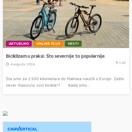
AKTUELNO
ONLINE PLUS
VESTI
Biciklizam u praksi: Što severnije to popularnije
1.6K
4 avgusta, 2026
Šta smo za 2.500 kilometara do Malmea naučili o Evropi: Zašto
sever masovno vozi bicikle!? Kada smo...