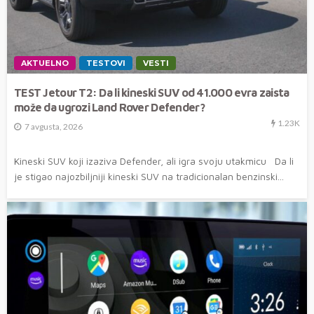
AKTUELNO
TESTOVI
VESTI
TEST Jetour T2: Da li kineski SUV od 41.000 evra zaista
može da ugrozi Land Rover Defender?
1.23K
7 avgusta, 2026
Kineski SUV koji izaziva Defender, ali igra svoju utakmicu Da li
je stigao najozbiljniji kineski SUV na tradicionalan benzinski...