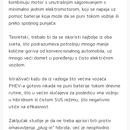
kombinuju motor s unutrašnjim sagorevanjem s
minimalno jednim elektromotorom, koji se napaja uz
pomoć baterije koja može da se puni tokom vožnje ili
preko spoljnog punjača.
Teoretski, trebalo bi da se iskoristi najbolje iz oba
sveta, što podrazumeva potrošnju mnogo manje
količine goriva od konvencionalnog automobila, uz
mnogo veći domet u poređenju s čisto električnim
vozilom.
Istraživači kažu da iz razloga što većina vozača
PHEV-a gotovo nikada ne puni baterije tokom dnevne
rutine, što u većini slučajeva za posledicu ima vožnju
u hibridnom ili čistom SUS režimu, što negativno
utiče na efikasnost.
Zaključak studije je da ne treba apriori biti protiv
omasovljenja „plug-in“ hibrida, već je neophodno