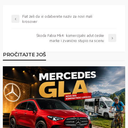
Fiat želi da vi odaberete naziv za novi mali
krosover
Škoda Fabia Mk4: komercijalni adut češke
marke i zvanično stupio na scenu
PROČITAJTE JOŠ