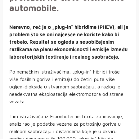
automobile.
Naravno, reč je o „plug-in“ hibridima (PHEV), ali je
problem što se oni najčešće ne koriste kako bi
trebalo. Rezultat se ogleda u neuobičajenim
razlikama na planu ekonomičnosti i emisije između
laboratorijskih testiranja i realnog saobraćaja.
Po nemačkim istraživačima, „plug-in“ hibridi troše
više fosilnih goriva i emituju do četiri puta više
ugljen-dioksida u stvarnom saobraćaju, a razlog je
neadekvatna eksploatacija elektromotora od strane
vozača.
Tim istraživača iz Fraunhofer instituta za inovacije,
analizirao je podatke vezane za potrošnju goriva u
realnom saobraćaju i distancama koje je u okviru
godinu dana prevalilo 100.000 „plug-in“ hibrida