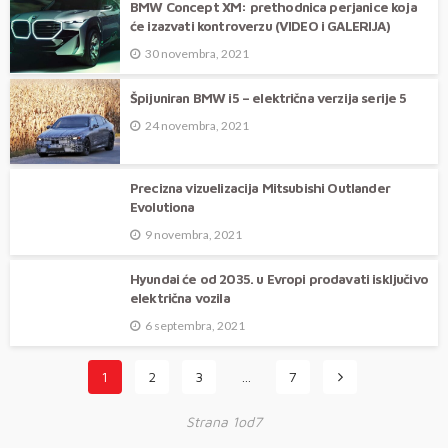
BMW Concept XM: prethodnica perjanice koja
će izazvati kontroverzu (VIDEO i GALERIJA)
30 novembra, 2021
Špijuniran BMW i5 – električna verzija serije 5
24 novembra, 2021
Precizna vizuelizacija Mitsubishi Outlander
Evolutiona
9 novembra, 2021
Hyundai će od 2035. u Evropi prodavati isključivo
električna vozila
6 septembra, 2021
1
2
3
…
7
Strana 1od7