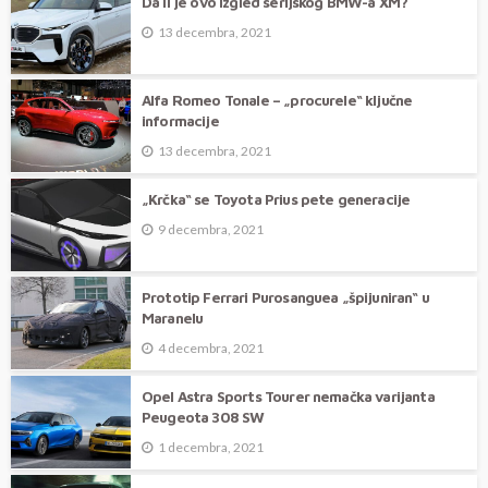
Da li je ovo izgled serijskog BMW-a XM?
13 decembra, 2021
Alfa Romeo Tonale – „procurele“ ključne
informacije
13 decembra, 2021
„Krčka“ se Toyota Prius pete generacije
9 decembra, 2021
Prototip Ferrari Purosanguea „špijuniran“ u
Maranelu
4 decembra, 2021
Opel Astra Sports Tourer nemačka varijanta
Peugeota 308 SW
1 decembra, 2021