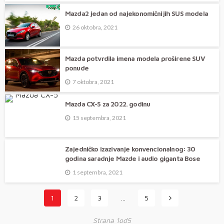
Mazda2 jedan od najekonomičnijih SUS modela
26 oktobra, 2021
Mazda potvrdila imena modela proširene SUV
ponude
7 oktobra, 2021
Mazda CX-5 za 2022. godinu
15 septembra, 2021
Zajedničko izazivanje konvencionalnog: 30
godina saradnje Mazde i audio giganta Bose
1 septembra, 2021
1
2
3
…
5
Strana 1od5