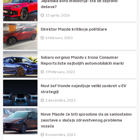
Japanska auto industrija: šta se zapravo
dešava?
15 aprila, 2026
Direktor Mazde kritikuje političare
6 februara, 2023
Subaru svrgnuo Mazdu s trona Consumer
Reports liste najboljih automobilskih marki
19 februara, 2022
Novi šef Honde najavljuje veliki zaokret u EV
strategiji
2 decembra, 2021
Nove Mazde će biti sposobne da se samostalno
zaustave u slučaju zdravstvenog problema
vozača
8 novembra, 2021