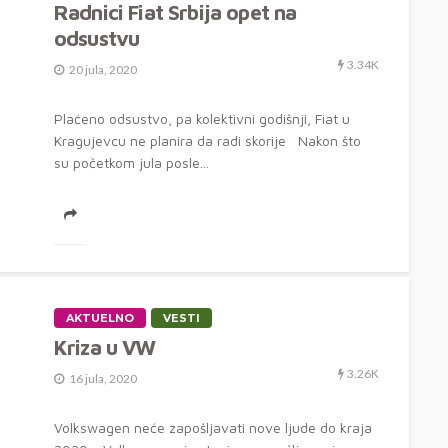
Radnici Fiat Srbija opet na
odsustvu
3.34K
20 jula, 2020
Plaćeno odsustvo, pa kolektivni godišnji, Fiat u
Kragujevcu ne planira da radi skorije Nakon što
su početkom jula posle...
AKTUELNO
VESTI
Kriza u VW
3.26K
16 jula, 2020
Volkswagen neće zapošljavati nove ljude do kraja