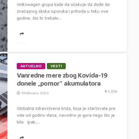
Volkswagen grupa kaže da očekuje da dođe do
značajnog skoka isporuka i prihoda u toku ove
godine, što bi trebalo...
AKTUELNO
VESTI
Vanredne mere zbog Kovida-19
donele „pomor“ akumulatora
5.05K
9 februara, 2021
Globalna zdravstvena kriza, koja je startovala pre
više od godinu dana, navodno je gora nego što je
bila Ipak,...