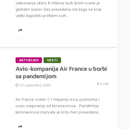
Vakcinacija skoro 8 miliona ljudi širom sveta je
globalni izazov bez presedana iza koga se krije
veliki logistički problem svih...
AKTUELNO
VESTI
Avio-kompanija Air France u borbi
sa pandemijom
2.31K
17 septembra, 2020
Air France vratio 1,1 milijardu evra putnicima i
uveo osiguranje od koronavirusa Pandemija
koronavirusa izazvala je krizu bez presedana...