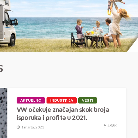
S
AKTUELNO
INDUSTRIJA
VESTI
VW očekuje značajan skok broja
isporuka i profita u 2021.
1.98K
1 marta, 2021