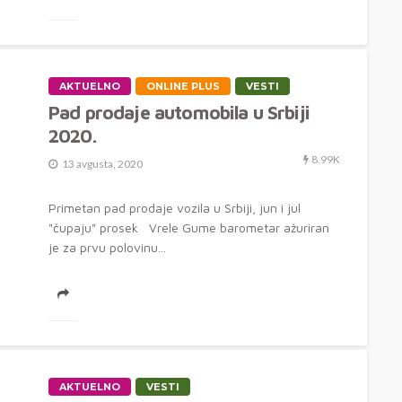
AKTUELNO
ONLINE PLUS
VESTI
Pad prodaje automobila u Srbiji
2020.
8.99K
13 avgusta, 2020
Primetan pad prodaje vozila u Srbiji, jun i jul
"čupaju" prosek Vrele Gume barometar ažuriran
je za prvu polovinu...
AKTUELNO
VESTI