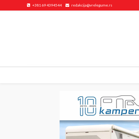
+381 69 4394544
redakcija@vrelegume.rs