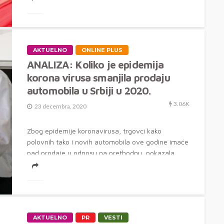
AKTUELNO
ONLINE PLUS
ANALIZA: Koliko je epidemija
korona virusa smanjila prodaju
automobila u Srbiji u 2020.
3.06K
23 decembra, 2020
Zbog epidemije koronavirusa, trgovci kako
polovnih tako i novih automobila ove godine imaće
pad prodaje u odnosu na prethodnu, pokazala...
AKTUELNO
PR
VESTI