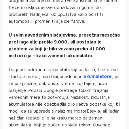
programa vandrednih mera (Velika Britanija je sada u
trećem) uključuje sve od izduvanih guma, do
procurelih hladnjaka, uz uputstva kako očistiti
automobil ili promeniti sijalice farova.
U svim navedenim slučajevima, prosečna mesečna
pretraga nije prešla 9.000, ali postojao je
problem za koji je bilo vezano preko 41.000
instrukcija – kako zameniti akumulator.
Dugi periodi kada automobil stoji parkiran, bez da se
startuje motor, nisu blagonakloni po
akumulatore
, jer
se oni prazne, dok u isto vreme izostaje njihovo
punjenje. Podaci Google pretrage tokom trajanja
vanrednih mera to potvrđuju. Nažalost, industrija
akumulatora nije obezbedila bilo kakve podatke koji bi
mogli da se uporede s nalazima MotorEasyja, ali jedan
naš član redakcije je na kraju morao da zameni
akumulator, koji je počeo da slabi tokom čuvenog