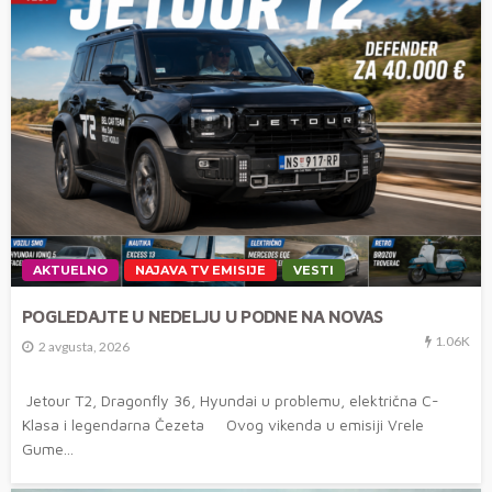
AKTUELNO
NAJAVA TV EMISIJE
VESTI
POGLEDAJTE U NEDELJU U PODNE NA NOVAS
1.06K
2 avgusta, 2026
Jetour T2, Dragonfly 36, Hyundai u problemu, električna C-
Klasa i legendarna Čezeta Ovog vikenda u emisiji Vrele
Gume...