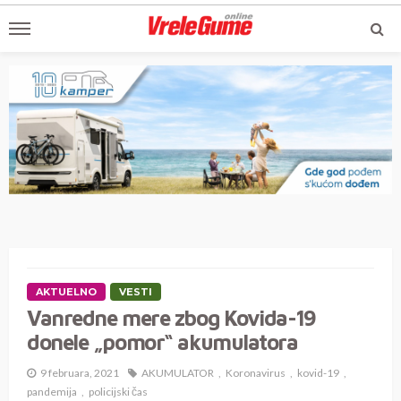
AKTUELNO
VESTI
Vanredne mere zbog Kovida-19
donele „pomor“ akumulatora
9 februara, 2021
AKUMULATOR
Koronavirus
kovid-19
pandemija
policijski čas