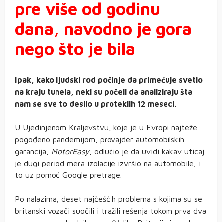
pre više od godinu
dana, navodno je gora
nego što je bila
Ipak, kako ljudski rod počinje da primećuje svetlo
na kraju tunela, neki su počeli da analiziraju šta
nam se sve to desilo u proteklih 12 meseci.
U Ujedinjenom Kraljevstvu, koje je u Evropi najteže
pogođeno pandemijom, provajder automobilskih
garancija,
MotorEasy
, odlučio je da uvidi kakav uticaj
je dugi period mera izolacije izvršio na automobile, i
to uz pomoć Google pretrage.
Po nalazima, deset najčešćih problema s kojima su se
britanski vozači suočili i tražili rešenja tokom prva dva