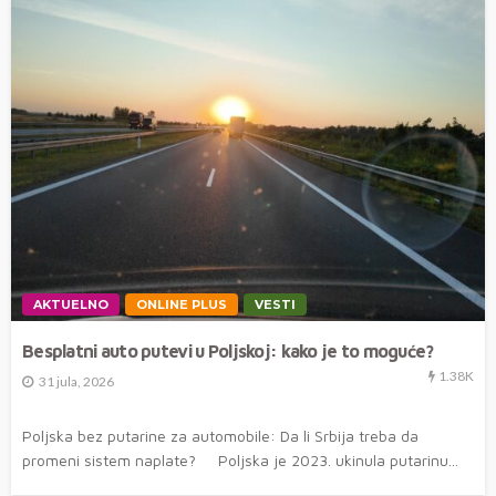
AKTUELNO
ONLINE PLUS
VESTI
Besplatni auto putevi u Poljskoj: kako je to moguće?
1.38K
31 jula, 2026
Poljska bez putarine za automobile: Da li Srbija treba da
promeni sistem naplate? Poljska je 2023. ukinula putarinu...