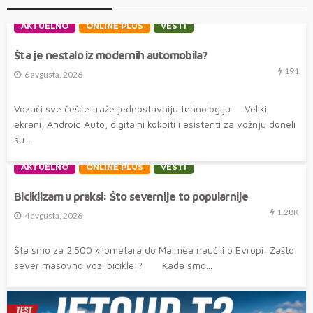
AKTUELNO
ONLINE PLUS
VESTI
Šta je nestalo iz modernih automobila?
191
6 avgusta, 2026
Vozači sve češće traže jednostavniju tehnologiju Veliki
ekrani, Android Auto, digitalni kokpiti i asistenti za vožnju doneli
su...
AKTUELNO
ONLINE PLUS
VESTI
Biciklizam u praksi: Što severnije to popularnije
1.28K
4 avgusta, 2026
Šta smo za 2.500 kilometara do Malmea naučili o Evropi: Zašto
sever masovno vozi bicikle!? Kada smo...