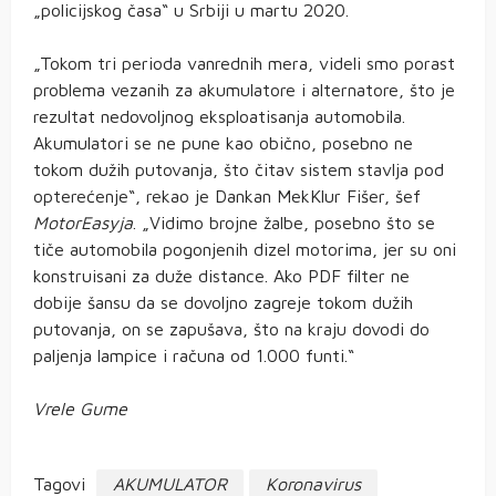
„policijskog časa“ u Srbiji u martu 2020.
„Tokom tri perioda vanrednih mera, videli smo porast
problema vezanih za akumulatore i alternatore, što je
rezultat nedovoljnog eksploatisanja automobila.
Akumulatori se ne pune kao obično, posebno ne
tokom dužih putovanja, što čitav sistem stavlja pod
opterećenje“, rekao je Dankan MekKlur Fišer, šef
MotorEasyja
. „Vidimo brojne žalbe, posebno što se
tiče automobila pogonjenih dizel motorima, jer su oni
konstruisani za duže distance. Ako PDF filter ne
dobije šansu da se dovoljno zagreje tokom dužih
putovanja, on se zapušava, što na kraju dovodi do
paljenja lampice i računa od 1.000 funti.“
Vrele Gume
Tagovi
AKUMULATOR
Koronavirus