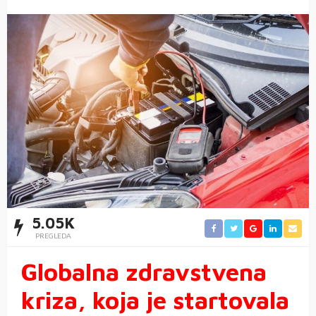
5.05K
PREGLEDA
Globalna zdravstvena
kriza, koja je startovala