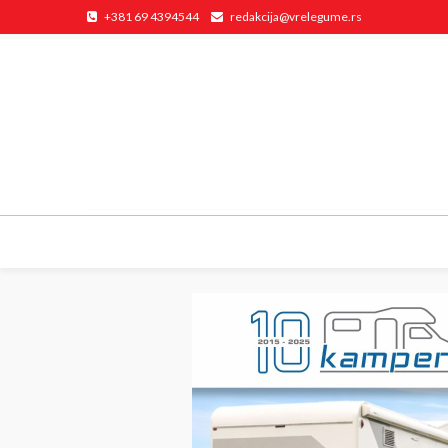
+381 69 4394544
redakcija@vrelegume.rs