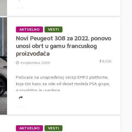
AKTUELNO
VESTI
Novi Peugeot 308 za 2022. ponovo
unosi obrt u gamu francuskog
proizvođača
8.01K
4 septembra, 2020
Počivaće na unapređenoj verziji EMP2 platforme,
koja čini bazu za više od deset modela PSA grupe,
a prvobitno je uvedena...
AKTUELNO
VESTI