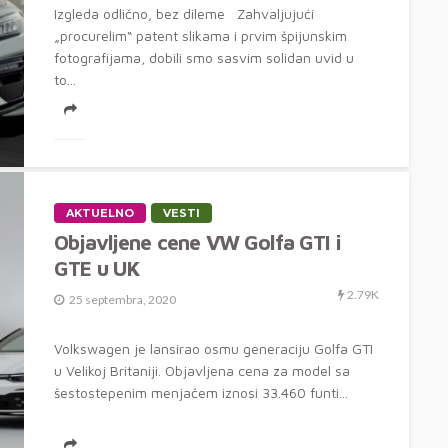
Izgleda odlično, bez dileme Zahvaljujući
„procurelim“ patent slikama i prvim špijunskim
fotografijama, dobili smo sasvim solidan uvid u
to...
AKTUELNO
VESTI
Objavljene cene VW Golfa GTI i
GTE u UK
2.79K
25 septembra, 2020
Volkswagen je lansirao osmu generaciju Golfa GTI
u Velikoj Britaniji. Objavljena cena za model sa
šestostepenim menjačem iznosi 33.460 funti...