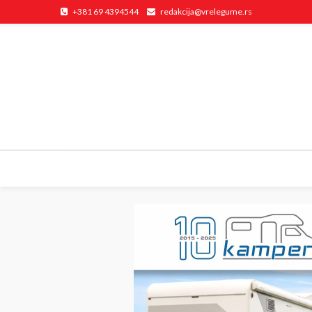
+381 69 4394544
redakcija@vrelegume.rs