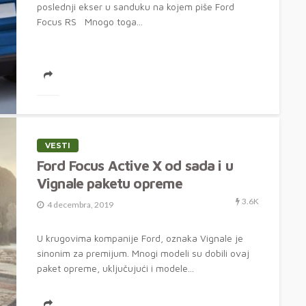
poslednji ekser u sanduku na kojem piše Ford
Focus RS Mnogo toga...
VESTI
Ford Focus Active X od sada i u
Vignale paketu opreme
3.6K
4 decembra, 2019
U krugovima kompanije Ford, oznaka Vignale je
sinonim za premijum. Mnogi modeli su dobili ovaj
paket opreme, uključujući i modele...