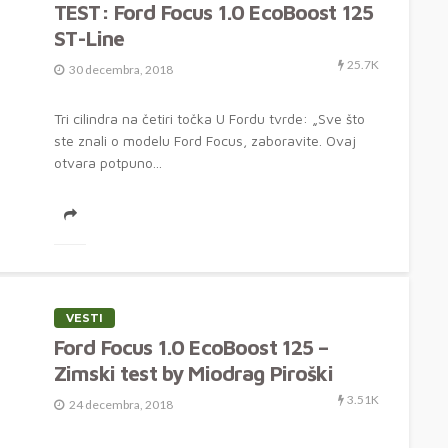
TEST: Ford Focus 1.0 EcoBoost 125
ST-Line
25.7K
30 decembra, 2018
Tri cilindra na četiri točka U Fordu tvrde: „Sve što
ste znali o modelu Ford Focus, zaboravite. Ovaj
otvara potpuno...
VESTI
Ford Focus 1.0 EcoBoost 125 –
Zimski test by Miodrag Piroški
3.51K
24 decembra, 2018