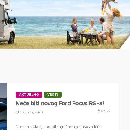
AKTUELNO
VESTI
Neće biti novog Ford Focus RS-a!
6.58K
17 aprila, 2020
Nove regulacije po pitanju štetnih gasova biće