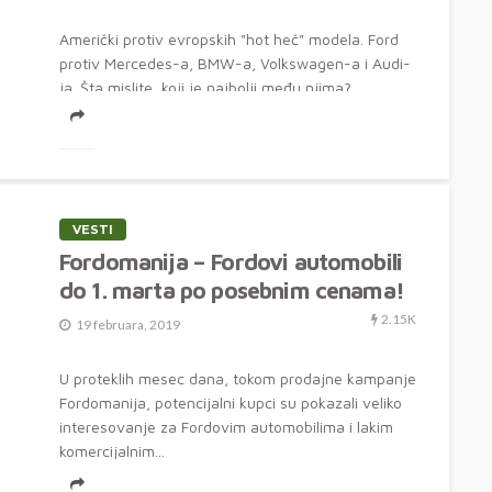
Američki protiv evropskih "hot heč" modela. Ford
protiv Mercedes-a, BMW-a, Volkswagen-a i Audi-
ja. Šta mislite, koji je najbolji među njima?...
VESTI
Fordomanija – Fordovi automobili
do 1. marta po posebnim cenama!
2.15K
19 februara, 2019
U proteklih mesec dana, tokom prodajne kampanje
Fordomanija, potencijalni kupci su pokazali veliko
interesovanje za Fordovim automobilima i lakim
komercijalnim...