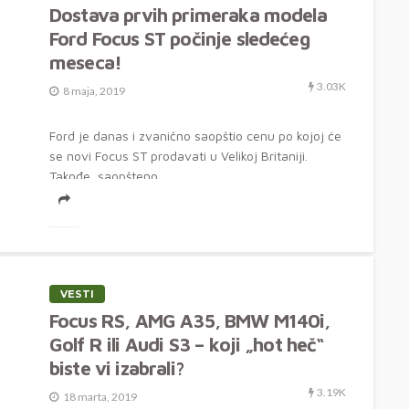
Dostava prvih primeraka modela
Ford Focus ST počinje sledećeg
meseca!
3.03K
8 maja, 2019
Ford je danas i zvanično saopštio cenu po kojoj će
se novi Focus ST prodavati u Velikoj Britaniji.
Takođe, saopšteno...
VESTI
Focus RS, AMG A35, BMW M140i,
Golf R ili Audi S3 – koji „hot heč“
biste vi izabrali?
3.19K
18 marta, 2019