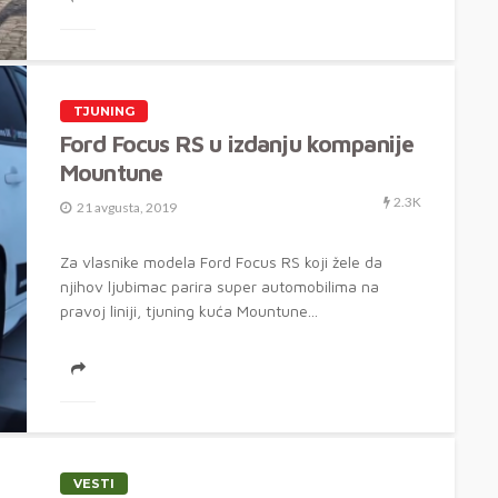
TJUNING
Ford Focus RS u izdanju kompanije
Mountune
2.3K
21 avgusta, 2019
Za vlasnike modela Ford Focus RS koji žele da
njihov ljubimac parira super automobilima na
pravoj liniji, tjuning kuća Mountune...
VESTI