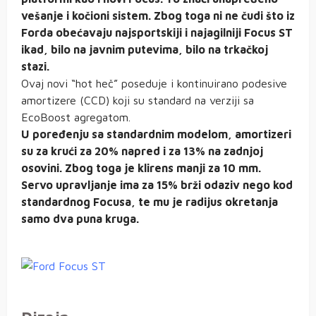
vešanje i kočioni sistem. Zbog toga ni ne čudi što iz
Forda obećavaju najsportskiji i najagilniji Focus ST
ikad, bilo na javnim putevima, bilo na trkačkoj
stazi.
Ovaj novi “hot heč” poseduje i kontinuirano podesive
amortizere (CCD) koji su standard na verziji sa
EcoBoost agregatom.
U poređenju sa standardnim modelom, amortizeri
su za krući za 20% napred i za 13% na zadnjoj
osovini. Zbog toga je klirens manji za 10 mm.
Servo upravljanje ima za 15% brži odaziv nego kod
standardnog Focusa, te mu je radijus okretanja
samo dva puna kruga.