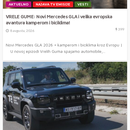
AKTUELNO
NAJAVA TV EMISIJE
VESTI
VRELE GUME: Novi Mercedes GLA i velika evropska
avantura kamperom i biciklima!
399
8 avgusta, 2026
Novi Mercedes GLA 2026 + kamperom i biciklima kroz Evropu |
U novoj epizodi Vrelih Guma spajamo automobile,...