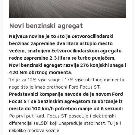
Novi benzinski agregat
Najveća novina je to što je četvorocilindarski
benzinac zapremine dva litara ustupio mesto
većem, snažnijem četvorocilindarskom agregatu
radne zapremine 2,3 litara sa turbo punjačem.
Novi benzinski agregat razvija 276 konjskhi snaga i
420 Nm obrtnog momenta.
To je za 12% više snage i 17% više obrtnog momenta
nego što je imao prethodni Ford Focus ST.
Predstavnici kompanije navode da je novom Ford
Focus ST sa benzinskim agregatom za ubrzanje iz
mesta do 100 km/h potrebno manje od 6 sekundi
.
Po prvi put ikad, Focus ST poseduje i elektronski
diferencijal (eLSD) koji unapređuje stabilnost. Tu je i
nekoliko modova vožnje.