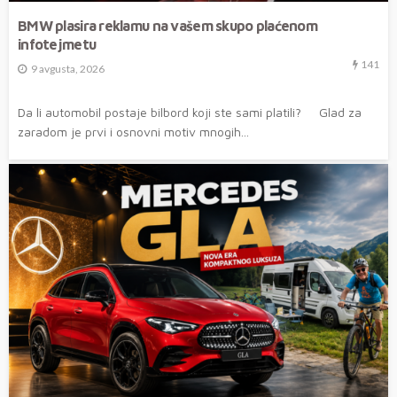
BMW plasira reklamu na vašem skupo plaćenom
infotejmetu
141
9 avgusta, 2026
Da li automobil postaje bilbord koji ste sami platili? Glad za
zaradom je prvi i osnovni motiv mnogih...