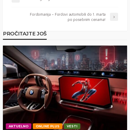
Fordomanija – Fordovi automobili do 1. marta
po posebnim cenama!
PROČITAJTE JOŠ
AKTUELNO
ONLINE PLUS
VESTI