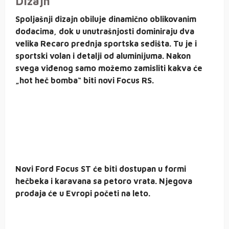
Dizajn
Spoljašnji dizajn obiluje dinamično oblikovanim
dodacima, dok u unutrašnjosti dominiraju dva
velika Recaro prednja sportska sedišta. Tu je i
sportski volan i detalji od aluminijuma. Nakon
svega viđenog samo možemo zamisliti kakva će
„hot heč bomba“ biti novi Focus RS.
Novi Ford Focus ST će biti dostupan u formi
hečbeka i karavana sa petoro vrata. Njegova
prodaja će u Evropi početi na leto.