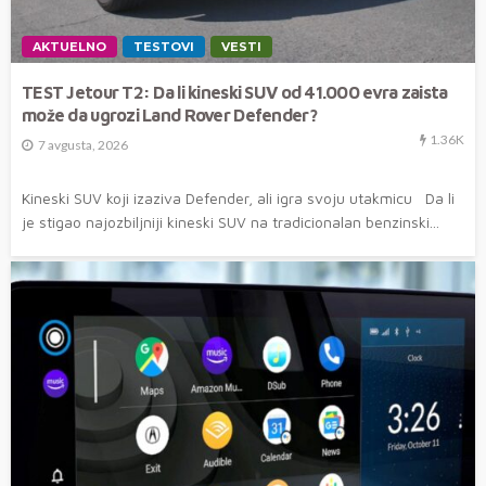
AKTUELNO
TESTOVI
VESTI
TEST Jetour T2: Da li kineski SUV od 41.000 evra zaista
može da ugrozi Land Rover Defender?
1.36K
7 avgusta, 2026
Kineski SUV koji izaziva Defender, ali igra svoju utakmicu Da li
je stigao najozbiljniji kineski SUV na tradicionalan benzinski...