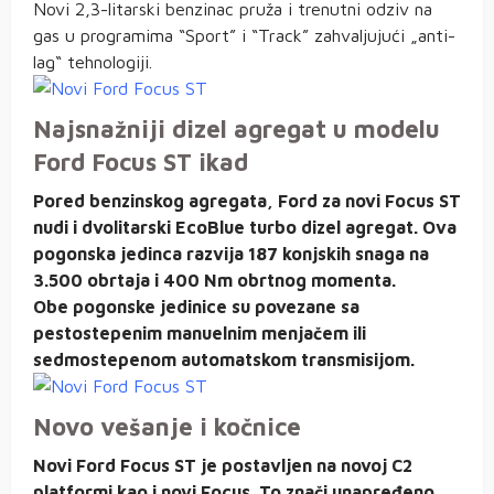
Novi 2,3-litarski benzinac pruža i trenutni odziv na
gas u programima “Sport” i “Track” zahvaljujući „anti-
lag“ tehnologiji.
Najsnažniji dizel agregat u modelu
Ford Focus ST ikad
Pored benzinskog agregata, Ford za novi Focus ST
nudi i dvolitarski EcoBlue turbo dizel agregat. Ova
pogonska jedinca razvija 187 konjskih snaga na
3.500 obrtaja i 400 Nm obrtnog momenta.
Obe pogonske jedinice su povezane sa
pestostepenim manuelnim menjačem ili
sedmostepenom automatskom transmisijom.
Novo vešanje i kočnice
Novi Ford Focus ST je postavljen na novoj C2
platformi kao i novi Focus. To znači unapređeno