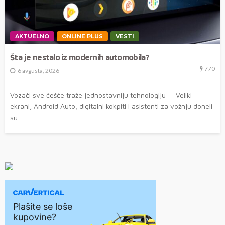
AKTUELNO
ONLINE PLUS
VESTI
Šta je nestalo iz modernih automobila?
770
6 avgusta, 2026
Vozači sve češće traže jednostavniju tehnologiju Veliki
ekrani, Android Auto, digitalni kokpiti i asistenti za vožnju doneli
su...