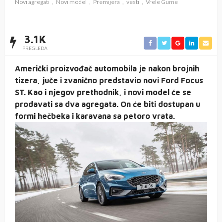
Novi agregati
Novi model
Premijera
vesti
Vrele Gume
3.1K
PREGLEDA
Američki proizvođač automobila je nakon brojnih
tizera, juče i zvanično predstavio novi Ford Focus
ST. Kao i njegov prethodnik, i novi model će se
prodavati sa dva agregata. On će biti dostupan u
formi hečbeka i karavana sa petoro vrata.