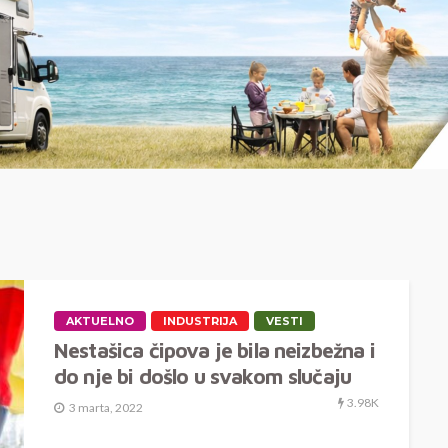
AKTUELNO
INDUSTRIJA
VESTI
Nestašica čipova je bila neizbežna i
do nje bi došlo u svakom slučaju
3.98K
3 marta, 2022