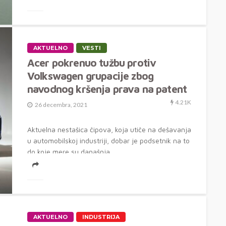
AKTUELNO
VESTI
Acer pokrenuo tužbu protiv
Volkswagen grupacije zbog
navodnog kršenja prava na patent
4.21K
26 decembra, 2021
Aktuelna nestašica čipova, koja utiče na dešavanja
u automobilskoj industriji, dobar je podsetnik na to
do koje mere su današnja...
AKTUELNO
INDUSTRIJA