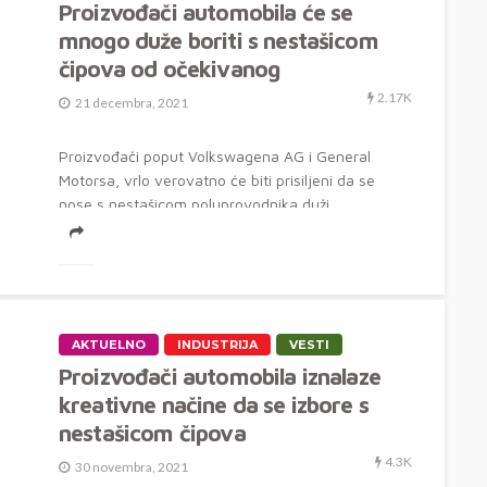
Proizvođači automobila će se
mnogo duže boriti s nestašicom
čipova od očekivanog
2.17K
21 decembra, 2021
Proizvođači poput Volkswagena AG i General
Motorsa, vrlo verovatno će biti prisiljeni da se
nose s nestašicom poluprovodnika duži
vremenski...
AKTUELNO
INDUSTRIJA
VESTI
Proizvođači automobila iznalaze
kreativne načine da se izbore s
nestašicom čipova
4.3K
30 novembra, 2021