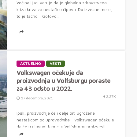
Većina ljudi veruje da je globalna zdravstvena
kriza kriva za nestašicu čipova. Do izvesne mere,
to je tačno. Gotovo...
AKTUELNO
VESTI
Volkswagen očekuje da
proizvodnja u Volfsburgu poraste
za 43 odsto u 2022.
2.27K
27 decembra, 2021
Ipak, proizvodnja će i dalje biti ugrožena
nestašicom poluprovodnika. Volkswagen očekuje
da će u glavnoj fabrici u Volfsburgu proizvesti...