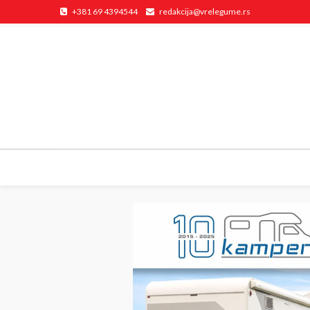
+381 69 4394544
redakcija@vrelegume.rs