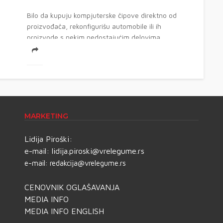
Bilo da kupuju kompjuterske čipove direktno od
proizvođača, rekonfigurišu automobile ili ih
proizvode s nekim nedostajućim delovima,
proizvođači moraju da...
MARKETING
Lidija Piroški:
e-mail:
lidija.piroski@vrelegume.rs
e-mail:
redakcija@vrelegume.rs
CENOVNIK OGLAŠAVANJA
MEDIA INFO
MEDIA INFO ENGLISH