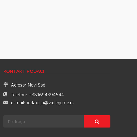
KONTAKT PODACI
Adresa:
Novi Sad
Telefon:
+381694394544
e-mail:
redakcija@vrelegume.rs