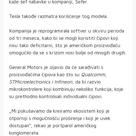
kaže šef nabavke u kompaniji, Šefer.
Tesla takođe razmatra korišćenje tog modela.
Kompanija je reprogramirala softver u okviru perioda
od tri meseca, kako bi se mogli koristiti čipovi koji
nisu tako deficitarni, što je američkom proizvođaču
omogućilo da se s krizom nosi bolje od mnogih drugih.
General Motors je izjavio da će sarađivati s
proizvođačima čipova kao što su
Qualcomm,
STMicroelectronics i Infineon
, da bi razvio
mikrokontrolere koji kombinuju nekoliko funkcija, koje
su prethodno kontrolisali individualni čipovi.
„Mi pokušavamo da kreiramo ekosistem koji je
otporniji s mogućnošću proširenja i koji je uvek
dostupan“, rekao je portparol američkog
konglomerata.