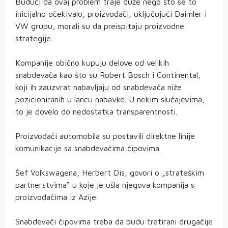
Budući da ovaj problem traje duže nego što se to
inicijalno očekivalo, proizvođači, uključujući Daimler i
VW grupu, morali su da preispitaju proizvodne
strategije.
Kompanije obično kupuju delove od velikih
snabdevača kao što su Robert Bosch i Continental,
koji ih zauzvrat nabavljaju od snabdevača niže
pozicioniranih u lancu nabavke. U nekim slučajevima,
to je dovelo do nedostatka transparentnosti.
Proizvođači automobila su postavili direktne linije
komunikacije sa snabdevačima čipovima.
Šef Volkswagena, Herbert Dis, govori o „strateškim
partnerstvima“ u koje je ušla njegova kompanija s
proizvođačima iz Azije.
Snabdevači čipovima treba da budu tretirani drugačije