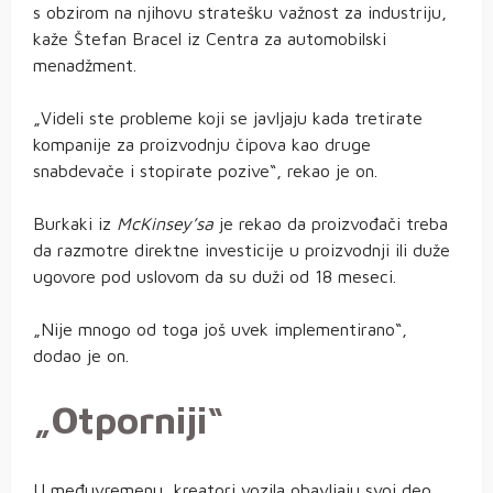
s obzirom na njihovu stratešku važnost za industriju,
kaže Štefan Bracel iz Centra za automobilski
menadžment.
„Videli ste probleme koji se javljaju kada tretirate
kompanije za proizvodnju čipova kao druge
snabdevače i stopirate pozive“, rekao je on.
Burkaki iz
McKinsey’sa
je rekao da proizvođači treba
da razmotre direktne investicije u proizvodnji ili duže
ugovore pod uslovom da su duži od 18 meseci.
„Nije mnogo od toga još uvek implementirano“,
dodao je on.
„Otporniji“
U međuvremenu, kreatori vozila obavljaju svoj deo