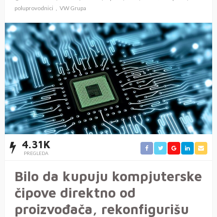
poluprovodnici
VW Grupa
4.31K
PREGLEDA
Bilo da kupuju kompjuterske
čipove direktno od
proizvođača, rekonfigurišu