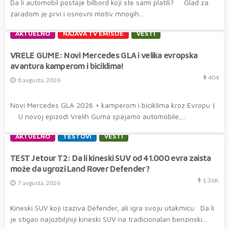
Da li automobil postaje bilbord koji ste sami platili? Glad za
zaradom je prvi i osnovni motiv mnogih...
AKTUELNO
NAJAVA TV EMISIJE
VESTI
VRELE GUME: Novi Mercedes GLA i velika evropska
avantura kamperom i biciklima!
404
8 avgusta, 2026
Novi Mercedes GLA 2026 + kamperom i biciklima kroz Evropu |
U novoj epizodi Vrelih Guma spajamo automobile,...
AKTUELNO
TESTOVI
VESTI
TEST Jetour T2: Da li kineski SUV od 41.000 evra zaista
može da ugrozi Land Rover Defender?
1.36K
7 avgusta, 2026
Kineski SUV koji izaziva Defender, ali igra svoju utakmicu Da li
je stigao najozbiljniji kineski SUV na tradicionalan benzinski...