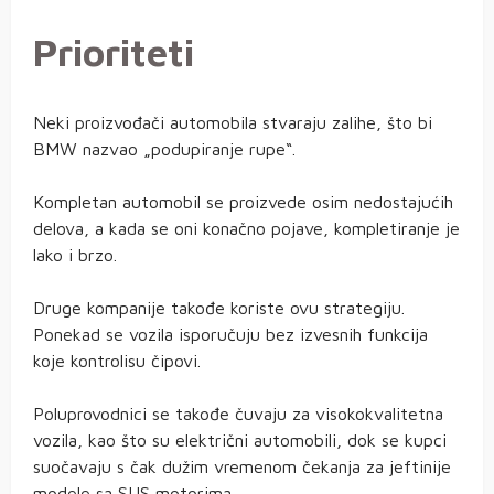
Prioriteti
Neki proizvođači automobila stvaraju zalihe, što bi
BMW nazvao „podupiranje rupe“.
Kompletan automobil se proizvede osim nedostajućih
delova, a kada se oni konačno pojave, kompletiranje je
lako i brzo.
Druge kompanije takođe koriste ovu strategiju.
Ponekad se vozila isporučuju bez izvesnih funkcija
koje kontrolisu čipovi.
Poluprovodnici se takođe čuvaju za visokokvalitetna
vozila, kao što su električni automobili, dok se kupci
suočavaju s čak dužim vremenom čekanja za jeftinije
modele sa SUS motorima.