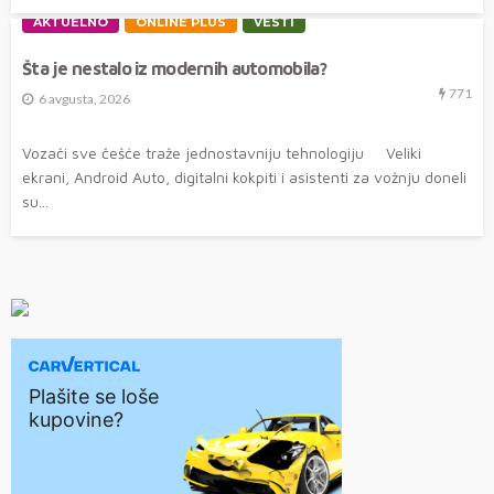
AKTUELNO
ONLINE PLUS
VESTI
Šta je nestalo iz modernih automobila?
771
6 avgusta, 2026
Vozači sve češće traže jednostavniju tehnologiju Veliki
ekrani, Android Auto, digitalni kokpiti i asistenti za vožnju doneli
su...