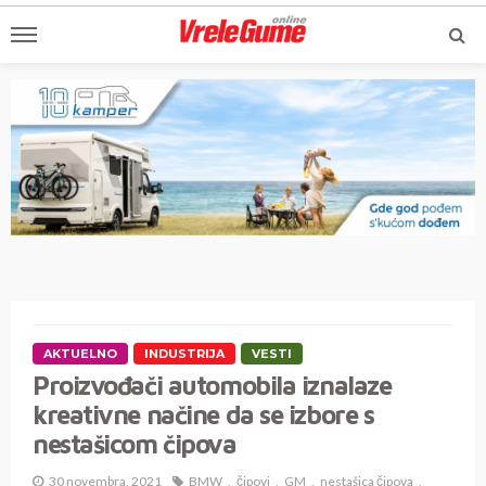
AKTUELNO
INDUSTRIJA
VESTI
Proizvođači automobila iznalaze
kreativne načine da se izbore s
nestašicom čipova
30 novembra, 2021
BMW
čipovi
GM
nestašica čipova