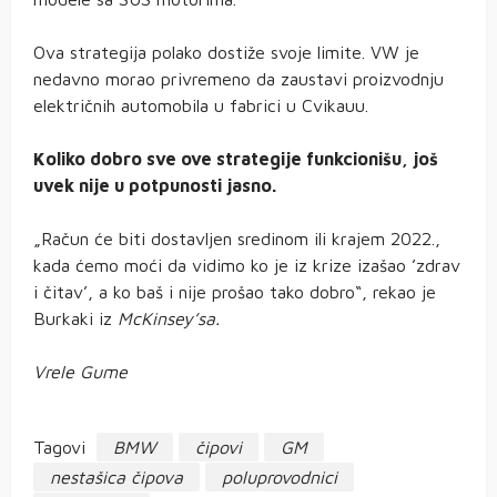
Ova strategija polako dostiže svoje limite. VW je
nedavno morao privremeno da zaustavi proizvodnju
električnih automobila u fabrici u Cvikauu.
Koliko dobro sve ove strategije funkcionišu, još
uvek nije u potpunosti jasno.
„Račun će biti dostavljen sredinom ili krajem 2022.,
kada ćemo moći da vidimo ko je iz krize izašao ’zdrav
i čitav’, a ko baš i nije prošao tako dobro“, rekao je
Burkaki iz
McKinsey’sa.
Vrele Gume
Tagovi
BMW
čipovi
GM
nestašica čipova
poluprovodnici