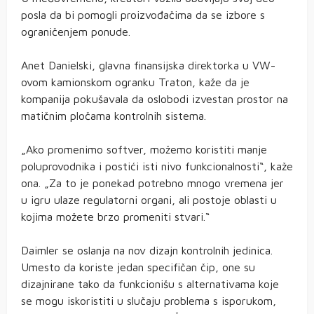
posla da bi pomogli proizvođačima da se izbore s
ograničenjem ponude.
Anet Danielski, glavna finansijska direktorka u VW-
ovom kamionskom ogranku Traton, kaže da je
kompanija pokušavala da oslobodi izvestan prostor na
matičnim pločama kontrolnih sistema.
„Ako promenimo softver, možemo koristiti manje
poluprovodnika i postići isti nivo funkcionalnosti“, kaže
ona. „Za to je ponekad potrebno mnogo vremena jer
u igru ulaze regulatorni organi, ali postoje oblasti u
kojima možete brzo promeniti stvari.“
Daimler se oslanja na nov dizajn kontrolnih jedinica.
Umesto da koriste jedan specifičan čip, one su
dizajnirane tako da funkcionišu s alternativama koje
se mogu iskoristiti u slučaju problema s isporukom,