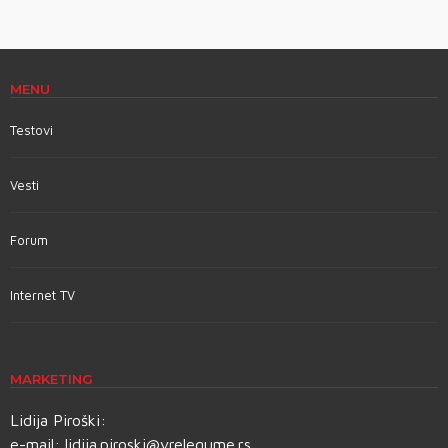
MENU
Testovi
Vesti
Forum
Internet TV
MARKETING
Lidija Piroški:
e-mail:
lidija.piroski@vrelegume.rs