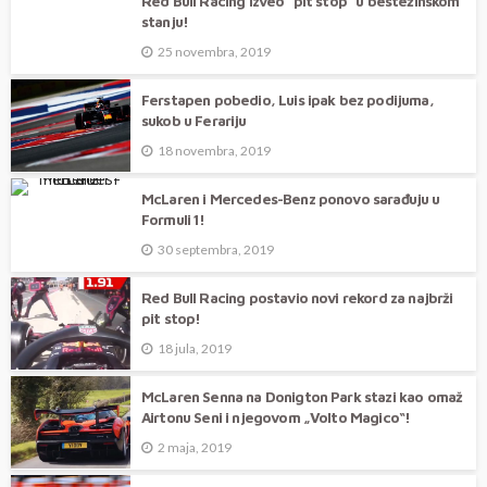
Red Bull Racing izveo “pit stop” u bestežinskom
stanju!
25 novembra, 2019
Ferstapen pobedio, Luis ipak bez podijuma,
sukob u Ferariju
18 novembra, 2019
McLaren i Mercedes-Benz ponovo sarađuju u
Formuli 1!
30 septembra, 2019
Red Bull Racing postavio novi rekord za najbrži
pit stop!
18 jula, 2019
McLaren Senna na Donigton Park stazi kao omaž
Airtonu Seni i njegovom „Volto Magico“!
2 maja, 2019