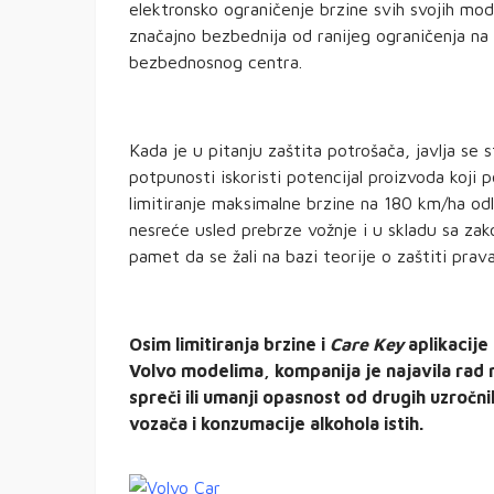
elektronsko ograničenje brzine svih svojih model
značajno bezbednija od ranijeg ograničenja na 
bezbednosnog centra.
Kada je u pitanju zaštita potrošača, javlja s
potpunosti iskoristi potencijal proizvoda koji p
limitiranje maksimalne brzine na 180 km/ha od
nesreće usled prebrze vožnje i u skladu sa z
pamet da se žali na bazi teorije o zaštiti prav
Osim limitiranja brzine i
Care Key
aplikacije
Volvo modelima, kompanija je najavila rad 
spreči ili umanji opasnost od drugih uzroč
vozača i konzumacije alkohola istih.