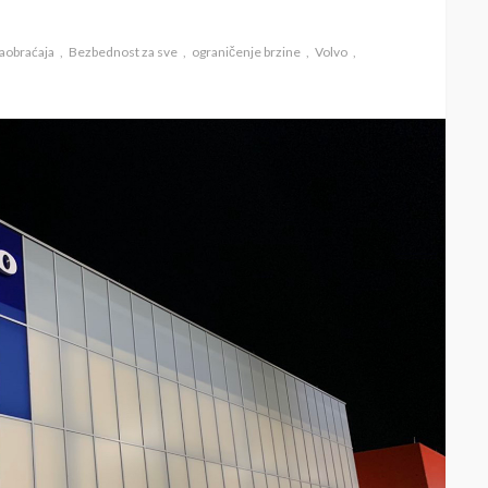
aobraćaja
Bezbednost za sve
ograničenje brzine
Volvo