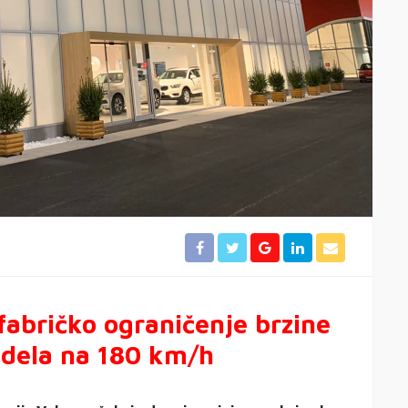
fabričko ograničenje brzine
odela na 180 km/h