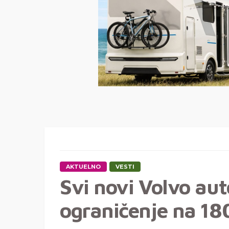
AKTUELNO
VESTI
Svi novi Volvo au
ograničenje na 1