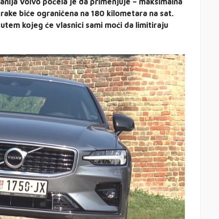
panija Volvo počela je da primenjuje – maksimalna
trake biće ograničena na 180 kilometara na sat.
utem kojeg će vlasnici sami moći da limitiraju