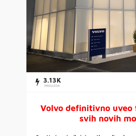
3.13K
PREGLEDA
Volvo definitivno uveo 
svih novih m