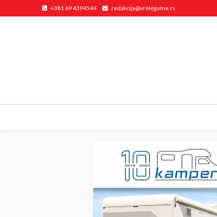
+381 69 4394544
redakcija@vrelegume.rs