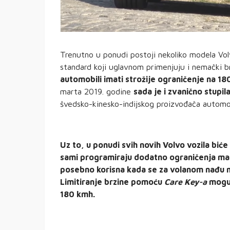
Trenutno u ponudi postoji nekoliko modela Vol
standard koji uglavnom primenjuju i nemački 
automobili imati strožije ograničenje na 18
marta 2019. godine
sada je i zvanično stupil
švedsko-kinesko-indijskog proizvođača automob
Uz to, u ponudi svih novih Volvo vozila bić
sami programiraju dodatno ograničenja maks
posebno korisna kada se za volanom nađu mla
Limitiranje brzine pomoću
Care Key-a
moguć
180 kmh.