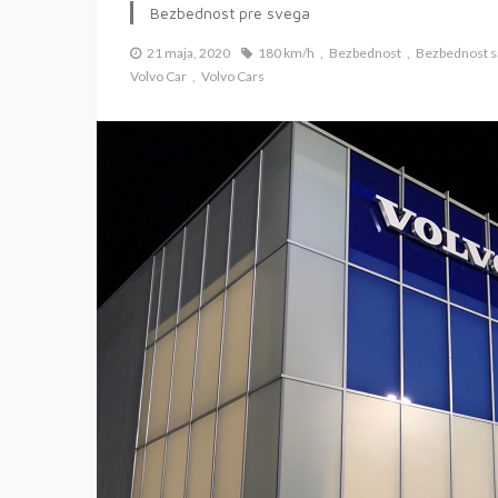
Bezbednost pre svega
21 maja, 2020
180 km/h
Bezbednost
Bezbednost s
Volvo Car
Volvo Cars