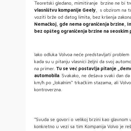
Teoretski gledano, mimitiranje brzine ne bi t
vlasništvu kompanije Geely
, s obzirom na t
voziti brže od datog limita, bez kršenja zakon
Nemačkoj, gde nema ograničenja brzine, Int
bez opšteg ograničenja brzine na seoskim 
Iako odluka Volvoa neće predstavljati problem 
kada su u pitanju vlasnici željni da svoj automo
na primer.
Tu se već postavlja pitanje „dem
automobila
. Svakako, ne dešava svaki dan da
km/h po „lokalnim“ trkačkim stazama, ali Volvo
kontroverzna.
“Svuda se govori o velikoj brzini kao glavnom u
konkretno u vezi sa tim Kompanija Volvo je reš