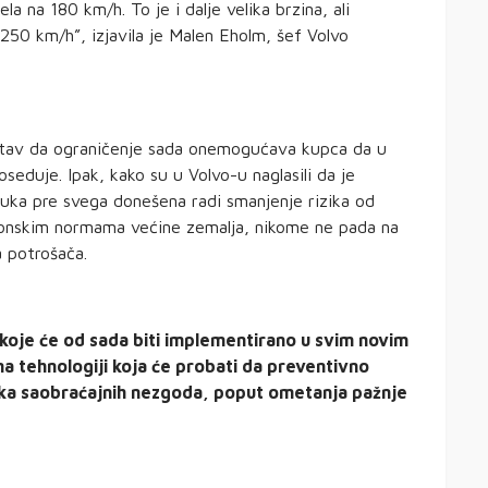
a na 180 km/h. To je i dalje velika brzina, ali
250 km/h”, izjavila je Malen Eholm, šef Volvo
e stav da ograničenje sada onemogućava kupca da u
oseduje. Ipak, kako su u Volvo-u naglasili da je
luka pre svega donešena radi smanjenje rizika od
akonskim normama većine zemalja, nikome ne pada na
a potrošača.
 koje će od sada biti implementirano u svim novim
na tehnologiji koja će probati da preventivno
nika saobraćajnih nezgoda, poput ometanja pažnje