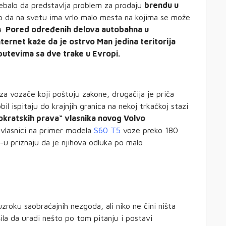
rebalo da predstavlja problem za prodaju
brendu u
o da na svetu ima vrlo malo mesta na kojima se može
a.
Pored određenih delova autobahna u
ernet kaže da je ostrvo Man jedina teritorija
putevima sa dve trake u Evropi.
za vozače koji poštuju zakone, drugačija je priča
bil ispitaju do krajnjih granica na nekoj trkačkoj stazi
okratskih prava“ vlasnika novog Volvo
 vlasnici na primer modela
S60 T5
voze preko 180
-u priznaju da je njihova odluka po malo
zroku saobraćajnih nezgoda, ali niko ne čini ništa
ila da uradi nešto po tom pitanju i postavi