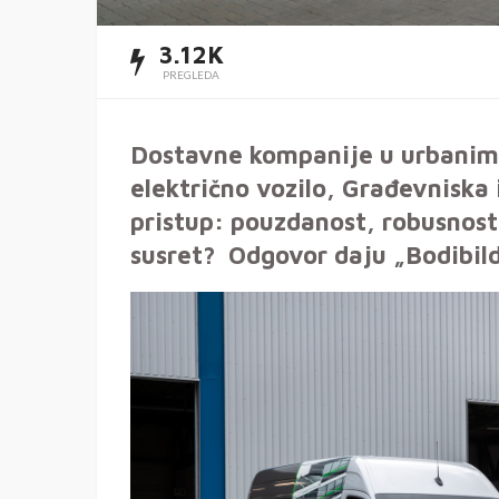
3.12K
PREGLEDA
Dostavne kompanije u urbanim
električno vozilo, Građevniska 
pristup: pouzdanost, robusnost
susret? Odgovor daju „Bodibild