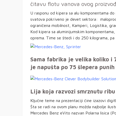
čitavu flotu vanova ovog proizvo
U rasponu od kipera sa alu komponentama do m
svatova pokriveno je devet sektora: maloproda
ograničena mobilnost, Kamperi, Logistika, gra
Kod kipera sa aluminijumskim komponentama, o
oprema. Time se štedi i do 250 kilograma, pa 
Sama fabrika je velika koliko i
je napušta po 75 šlepera punih
Lija koja razvozi smrznutu ribu
Ključne teme na prezentaciji čine izazovi digitl
Šta se radi na ovom planu možda najbolje ilust
Mercedes Benz eVito nazvan Polarna lisica (Po