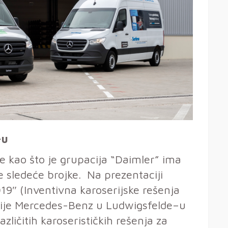
–u
je kao što je grupacija “Daimler” ima
e sledeće brojke. Na prezentaciji
19″ (Inventivna karoserijske rešenja
nije Mercedes-Benz u Ludwigsfelde–u
zličitih karoserističkih rešenja za