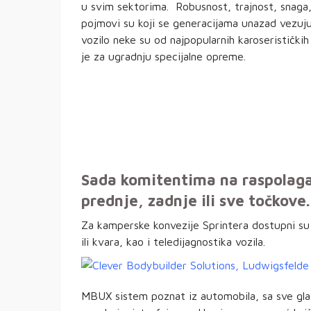
u svim sektorima. Robusnost, trajnost, snaga
pojmovi su koji se generacijama unazad vezuju z
vozilo neke su od najpopularnih karoseristički
je za ugradnju specijalne opreme.
Sada komitentima na raspolagan
prednje, zadnje ili sve točkove
Za kamperske konvezije Sprintera dostupni su 
ili kvara, kao i teledijagnostika vozila.
MBUX sistem poznat iz automobila, sa sve g