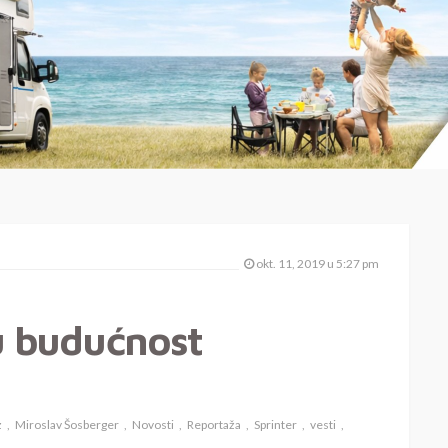
okt. 11, 2019 u 5:27 pm
u budućnost
z
Miroslav Šosberger
Novosti
Reportaža
Sprinter
vesti