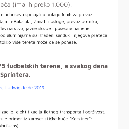
đača (ima ih preko 1.000).
ini buseva specijalno prilagođenih za prevoz
ja i eBakaluk , Zanati i usluge, prevoz putnika,
đevinarstvo, javne službe i posebne namene.
d aluminijuma su izrađeni sanduk i njegova prateća
toliko više tereta može da se ponese.
 75 fudbalskih terena, a svakog dana
 Sprintera.
izacije, elektifikacija flotnog transporta i održivost.
ruje primer iz karoserističke kuće “Kerstner”:
larfuchs) .