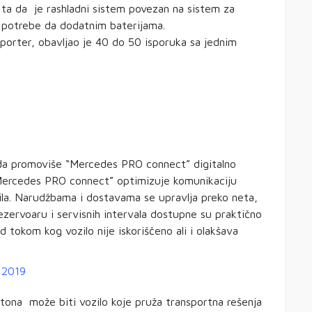
 ta da je rashladni sistem povezan na sistem za
ma potrebe da dodatnim baterijama.
asporter, obavljao je 40 do 50 isporuka sa jednim
k da promoviše “Mercedes PRO connect” digitalno
“Mercedes PRO connect” optimizuje komunikaciju
ila. Narudžbama i dostavama se upravlja preko neta,
rezervoaru i servisnih intervala dostupne su praktično
 tokom kog vozilo nije iskoriščeno ali i olakšava
 tona može biti vozilo koje pruža transportna rešenja