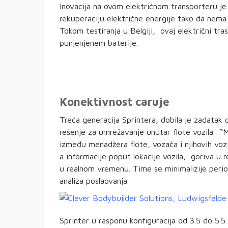
Inovacija na ovom električnom transporteru je
rekuperaciju električne energije tako da ne
Tokom testiranja u Belgiji, ovaj električni tr
punjenjenem baterije.
Konektivnost caruje
Treća generacija Sprintera, dobila je zadata
rešenje za umrežavanje unutar flote vozila. 
između menadžera flote, vozača i njihovih voz
a informacije poput lokacije vozila, goriva u 
u realnom vremenu. Time se minimalizije period
analiza poslaovanja.
Sprinter u rasponu konfiguracija od 3.5 do 5.5