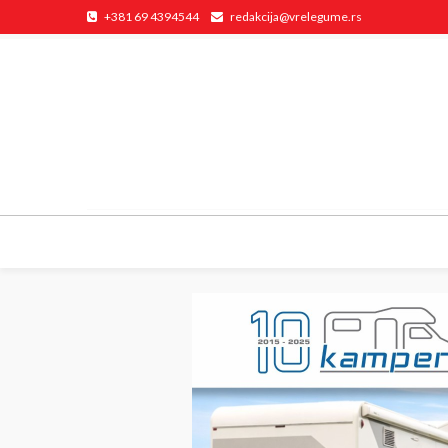
+381 69 4394544
redakcija@vrelegume.rs