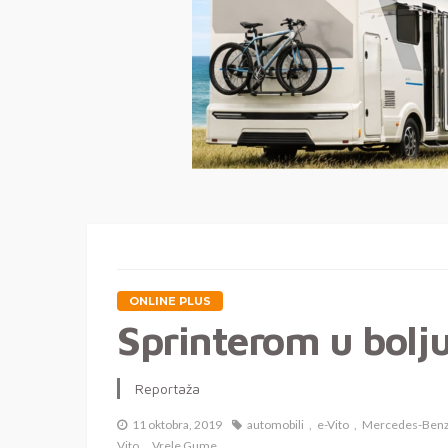
ONLINE PLUS
Sprinterom u bolj
Reportaža
11 oktobra, 2019
automobili
e-Vito
Mercedes-Ben
Vito
Vrele Gume