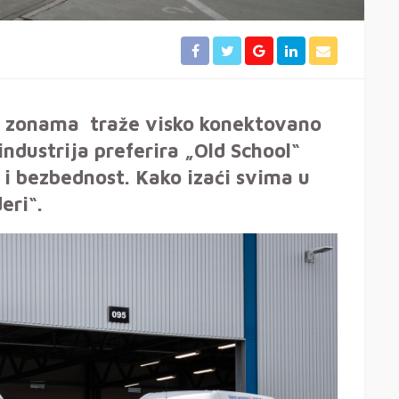
 zonama traže visko konektovano
industrija preferira „Old School“
 i bezbednost.
Kako izaći svima u
eri“.