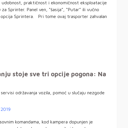
, udobnost, praktičnost i ekonomičnost eksploatacije
a Sprinter. Panel ven, “šasija”, “Putar” ili vučno
h opcija Sprintera. Pri tome ovaj trasporter zahvalan
ju stoje sve tri opcije pogona: Na
.
servisi održavanja vozila, pomoć u slučaju nezgode
lasovnim komandama, kod kampera dopunjen je