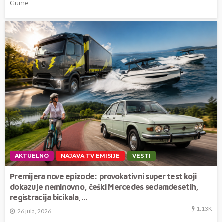
Gume...
AKTUELNO
NAJAVA TV EMISIJE
VESTI
Premijera nove epizode: provokativni super test koji
dokazuje neminovno, češki Mercedes sedamdesetih,
registracija bicikala,…
1.13K
26 jula, 2026