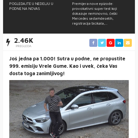
POGLEDAJTE U NEDELJU U
Premijera nove epizode:
K
PODNE NA NOVAS
provokativni super test koji
P
dokazuje neminovno, češki
P
Mercedes sedamdesetih,
registracija bicikala,…
2.46K
PREGLEDA
Još jedna pa 1.000! Sutra u podne, ne propustite
999. emisiju Vrele Gume. Kao i uvek, čeka Vas
dosta toga zanimljivog!