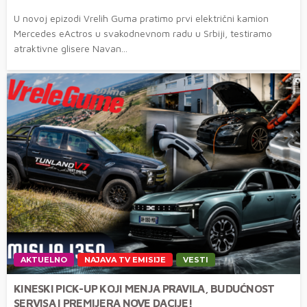
U novoj epizodi Vrelih Guma pratimo prvi električni kamion
Mercedes eActros u svakodnevnom radu u Srbiji, testiramo
atraktivne glisere Navan...
AKTUELNO
NAJAVA TV EMISIJE
VESTI
KINESKI PICK-UP KOJI MENJA PRAVILA, BUDUĆNOST
SERVISA I PREMIJERA NOVE DACIJE!