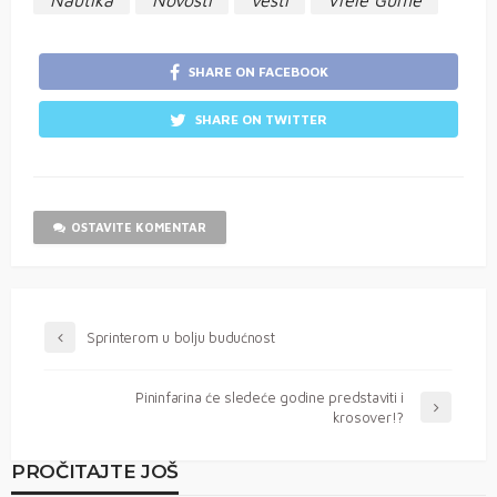
Nautika
Novosti
vesti
Vrele Gume
SHARE ON FACEBOOK
SHARE ON TWITTER
OSTAVITE KOMENTAR
Sprinterom u bolju budućnost
Pininfarina će sledeće godine predstaviti i
krosover!?
PROČITAJTE JOŠ