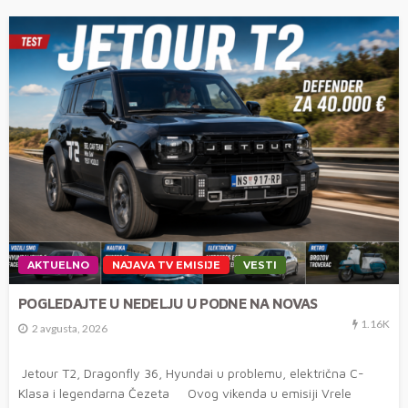
AKTUELNO
NAJAVA TV EMISIJE
VESTI
POGLEDAJTE U NEDELJU U PODNE NA NOVAS
1.16K
2 avgusta, 2026
Jetour T2, Dragonfly 36, Hyundai u problemu, električna C-
Klasa i legendarna Čezeta Ovog vikenda u emisiji Vrele