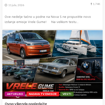
1.74K
11 jula, 2026
Ove nedelje tačno u podne na Nova S ne propustite novo
izdanje emisije Vrele Gume! Na velikom testu...
AKTUELNO
NAJAVA TV EMISIJE
VESTI
Ovog vikenda pogledajte