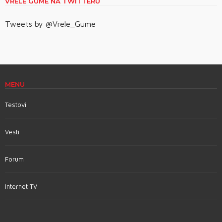
VRELE GUME NA TWITTERU
Tweets by @Vrele_Gume
MENU
Testovi
Vesti
Forum
Internet TV