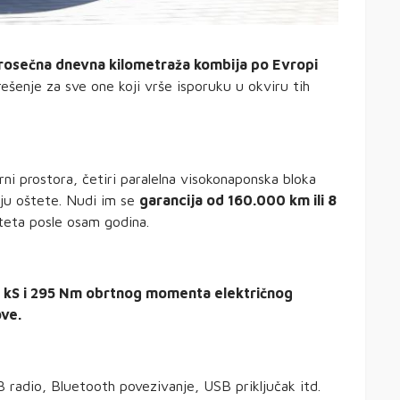
rosečna dnevna kilometraža kombija po Evropi
rešenje za sve one koji vrše isporuku u okviru tih
ni prostora, četiri paralelna visokonaponska bloka
aju oštete. Nudi im se
garancija od 160.000 km ili 8
eta posle osam godina.
 kS i 295 Nm obrtnog momenta električnog
ove.
 radio, Bluetooth povezivanje, USB priključak itd.