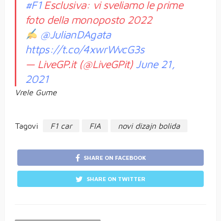
#F1
Esclusiva: vi sveliamo le prime
foto della monoposto 2022
@JulianDAgata
https://t.co/4xwrWvcG3s
— LiveGP.it (@LiveGPit)
June 21,
2021
Vrele Gume
Tagovi
F1 car
FIA
novi dizajn bolida
SHARE ON FACEBOOK
SHARE ON TWITTER