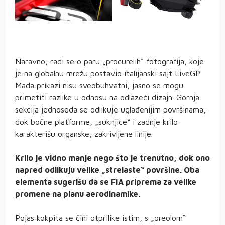
Naravno, radi se o paru „procurelih“ fotografija, koje
je na globalnu mrežu postavio italijanski sajt LiveGP.
Mada prikazi nisu sveobuhvatni, jasno se mogu
primetiti razlike u odnosu na odlazeći dizajn. Gornja
sekcija jednoseda se odlikuje uglađenijim površinama,
dok bočne platforme, „suknjice“ i zadnje krilo
karakterišu organske, zakrivljene linije.
Krilo je vidno manje nego što je trenutno, dok ono
napred odlikuju velike „strelaste“ površine. Oba
elementa sugerišu da se FIA priprema za velike
promene na planu aerodinamike.
Pojas kokpita se čini otprilike istim, s „oreolom“