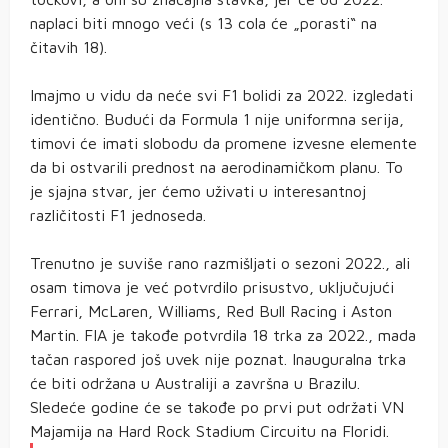
naplaci biti mnogo veći (s 13 cola će „porasti“ na
čitavih 18).
Imajmo u vidu da neće svi F1 bolidi za 2022. izgledati
identično. Budući da Formula 1 nije uniformna serija,
timovi će imati slobodu da promene izvesne elemente
da bi ostvarili prednost na aerodinamičkom planu. To
je sjajna stvar, jer ćemo uživati u interesantnoj
različitosti F1 jednoseda.
Trenutno je suviše rano razmišljati o sezoni 2022., ali
osam timova je već potvrdilo prisustvo, uključujući
Ferrari, McLaren, Williams, Red Bull Racing i Aston
Martin. FIA je takođe potvrdila 18 trka za 2022., mada
tačan raspored još uvek nije poznat. Inauguralna trka
će biti održana u Australiji a završna u Brazilu.
Sledeće godine će se takođe po prvi put održati VN
Majamija na Hard Rock Stadium Circuitu na Floridi.