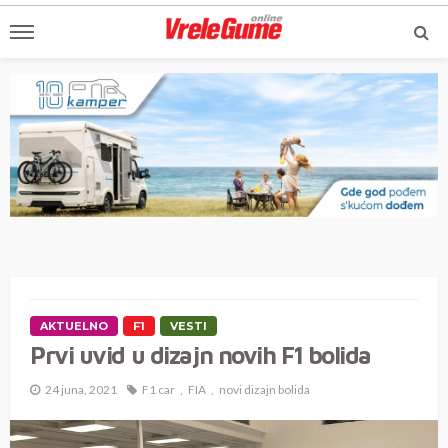
AKTUELNO
F1
VESTI
Prvi uvid u dizajn novih F1 bolida
24 juna, 2021
F1 car
FIA
novi dizajn bolida