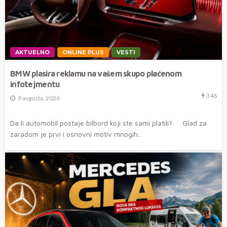
AKTUELNO
ONLINE PLUS
VESTI
BMW plasira reklamu na vašem skupo plaćenom
infotejmentu
346
9 avgusta, 2026
Da li automobil postaje bilbord koji ste sami platili? Glad za
zaradom je prvi i osnovni motiv mnogih...