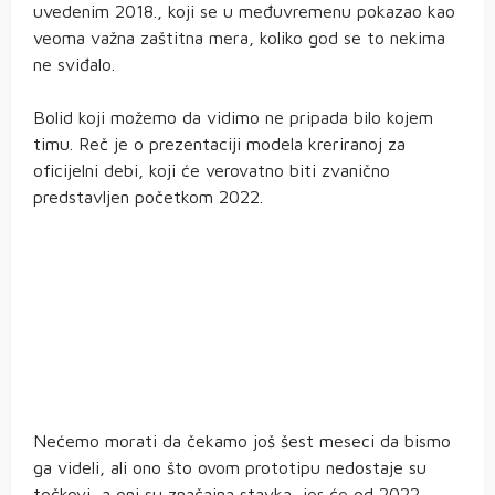
uvedenim 2018., koji se u međuvremenu pokazao kao
veoma važna zaštitna mera, koliko god se to nekima
ne sviđalo.
Bolid koji možemo da vidimo ne pripada bilo kojem
timu. Reč je o prezentaciji modela kreriranoj za
oficijelni debi, koji će verovatno biti zvanično
predstavljen početkom 2022.
Nećemo morati da čekamo još šest meseci da bismo
ga videli, ali ono što ovom prototipu nedostaje su
točkovi, a oni su značajna stavka, jer će od 2022.