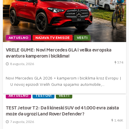
AKTUELNO
NAJAVA TV EMISIJE
VESTI
VRELE GUME: Novi Mercedes GLA i velika evropska
avantura kamperom i biciklima!
574
8 avgusta, 2026
Novi Mercedes GLA 2026 + kamperom i biciklima kroz Evropu |
U novoj epizodi Vrelih Guma spajamo automobile,...
AKTUELNO
TESTOVI
VESTI
TEST Jetour T2: Da li kineski SUV od 41.000 evra zaista
može da ugrozi Land Rover Defender?
1.46K
7 avgusta, 2026