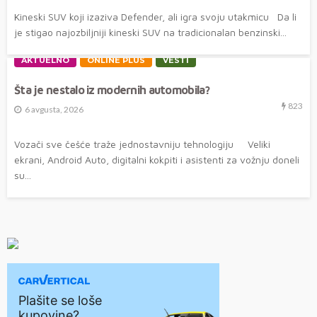
Kineski SUV koji izaziva Defender, ali igra svoju utakmicu Da li
je stigao najozbiljniji kineski SUV na tradicionalan benzinski...
AKTUELNO
ONLINE PLUS
VESTI
Šta je nestalo iz modernih automobila?
823
6 avgusta, 2026
Vozači sve češće traže jednostavniju tehnologiju Veliki
ekrani, Android Auto, digitalni kokpiti i asistenti za vožnju doneli
su...