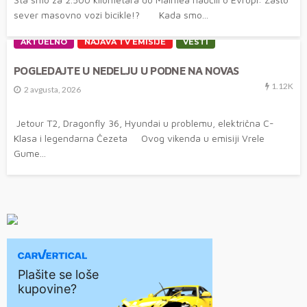
sever masovno vozi bicikle!? Kada smo...
AKTUELNO
NAJAVA TV EMISIJE
VESTI
POGLEDAJTE U NEDELJU U PODNE NA NOVAS
1.12K
2 avgusta, 2026
Jetour T2, Dragonfly 36, Hyundai u problemu, električna C-
Klasa i legendarna Čezeta Ovog vikenda u emisiji Vrele
Gume...