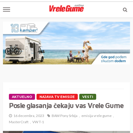
AKTUELNO
NAJAVA TV EMISIJE
VESTI
Posle glasanja čekaju vas Vrele Gume
16 decembra, 2023
BAW Pony Srbija
emisija vrele gume
MasterCraft
VW T-1