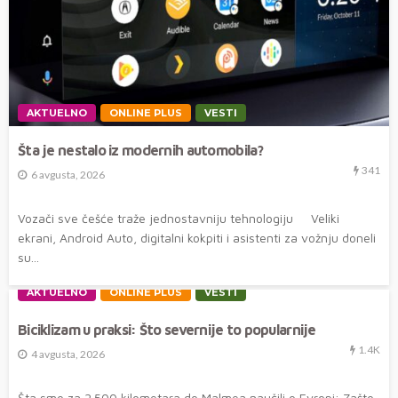
AKTUELNO
ONLINE PLUS
VESTI
Šta je nestalo iz modernih automobila?
341
6 avgusta, 2026
Vozači sve češće traže jednostavniju tehnologiju Veliki
ekrani, Android Auto, digitalni kokpiti i asistenti za vožnju doneli
su...
AKTUELNO
ONLINE PLUS
VESTI
Biciklizam u praksi: Što severnije to popularnije
1.4K
4 avgusta, 2026
Šta smo za 2.500 kilometara do Malmea naučili o Evropi: Zašto