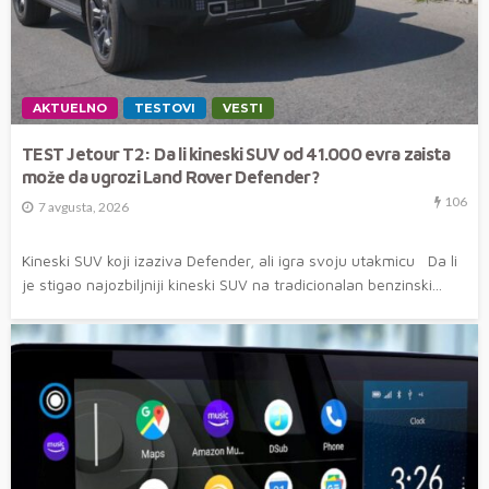
AKTUELNO
TESTOVI
VESTI
TEST Jetour T2: Da li kineski SUV od 41.000 evra zaista
može da ugrozi Land Rover Defender?
106
7 avgusta, 2026
Kineski SUV koji izaziva Defender, ali igra svoju utakmicu Da li
je stigao najozbiljniji kineski SUV na tradicionalan benzinski...