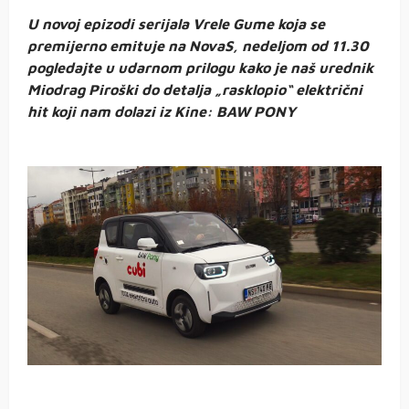
U novoj epizodi serijala Vrele Gume koja se
premijerno emituje na NovaS, nedeljom od 11.30
pogledajte u udarnom prilogu kako je naš urednik
Miodrag Piroški do detalja „rasklopio“ električni
hit koji nam dolazi iz Kine: BAW PONY