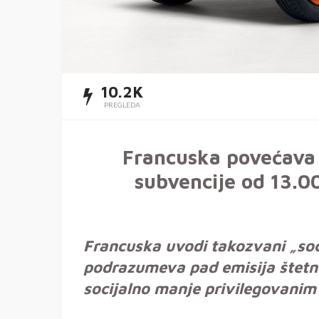
10.2K
PREGLEDA
Francuska povećava 
subvencije od 13.0
Francuska uvodi takozvani „socij
podrazumeva pad emisija štetni
socijalno manje privilegovani