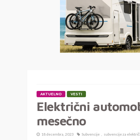
AKTUELNO
VESTI
Električni automob
mesečno
18 decembra, 2023
Subvencije
subvencije za električ