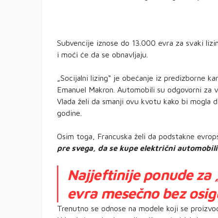
Subvencije iznose do 13.000 evra za svaki lizin
i moći će da se obnavljaju.
„Socijalni lizing“ je obećanje iz predizborne 
Emanuel Makron. Automobili su odgovorni za vi
Vlada želi da smanji ovu kvotu kako bi mogla d
godine.
Osim toga, Francuska želi da podstakne evrops
pre svega, da se kupe električni automobili
Najjeftinije ponude za „
evra mesečno bez osig
Trenutno se odnose na modele koji se proizvode