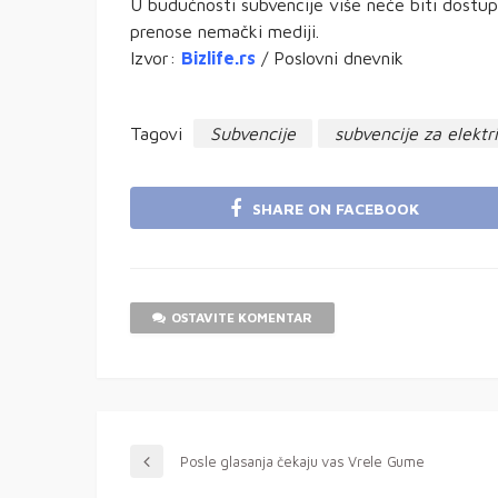
U budućnosti subvencije više neće biti dostup
prenose nemački mediji.
Izvor:
Bizlife.rs
/ Poslovni dnevnik
Tagovi
Subvencije
subvencije za elektr
SHARE ON FACEBOOK
OSTAVITE KOMENTAR
Posle glasanja čekaju vas Vrele Gume