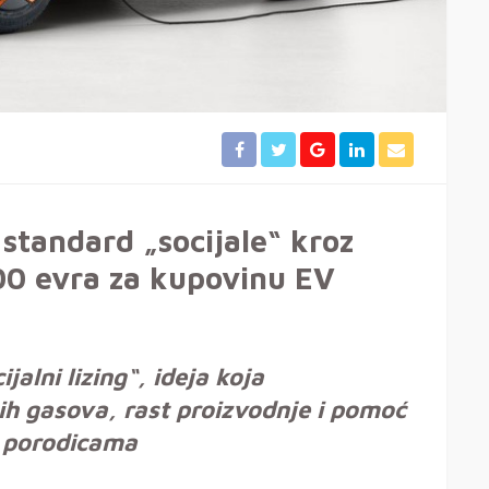
standard „socijale“ kroz
00 evra za kupovinu EV
alni lizing“, ideja koja
h gasova, rast proizvodnje i pomoć
m porodicama