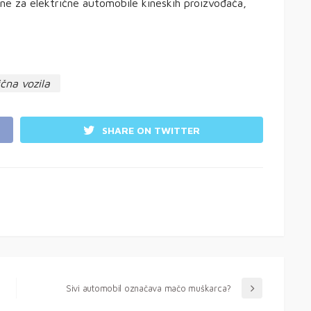
ne za električne automobile kineskih proizvođača,
ična vozila
SHARE ON TWITTER
Sivi automobil označava mačo muškarca?