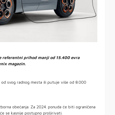
 referentni prihod manji od 15.400 evra
enix magazin.
a od svog radnog mesta ili putuje više od 8.000
zborna obećanja. Za 2024. ponuda će biti ograničena
će se kasnije postupno proširivati.