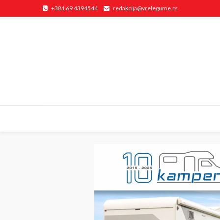
+381 69 4394544
redakcija@vrelegume.rs