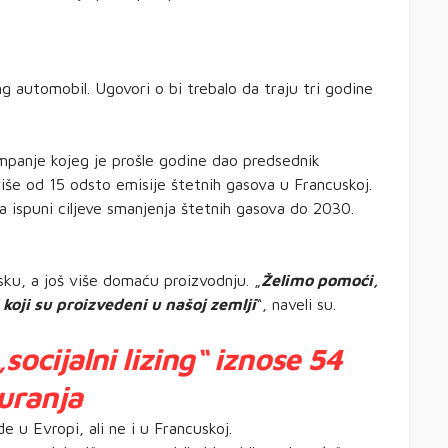
g automobil. Ugovori o bi trebalo da traju tri godine
kampanje kojeg je prošle godine dao predsednik
še od 15 odsto emisije štetnih gasova u Francuskoj.
a ispuni ciljeve smanjenja štetnih gasova do 2030.
ku, a još više domaću proizvodnju. „
Želimo pomoći,
 koji su proizvedeni u našoj zemlji
“, naveli su.
socijalni lizing“ iznose 54
uranja
 u Evropi, ali ne i u Francuskoj.