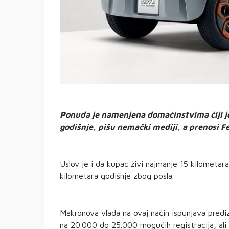
Ponuda je namenjena domaćinstvima čiji je
godišnje, pišu nemački mediji, a prenosi F
Uslov je i da kupac živi najmanje 15 kilometar
kilometara godišnje zbog posla.
Makronova vlada na ovaj način ispunjava predi
na 20.000 do 25.000 mogućih registracija, ali 