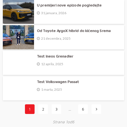
U premijeri nove epizode pogledajte
31 januara, 2026
Od Toyote AygoX hibrid do kićenog Srema
21 decembra, 2025
Test Ineos Grenadier
12 aprila, 2025
Test Volkswagen Passat
1 marta, 2025
1
2
3
…
6
Strana 1od6