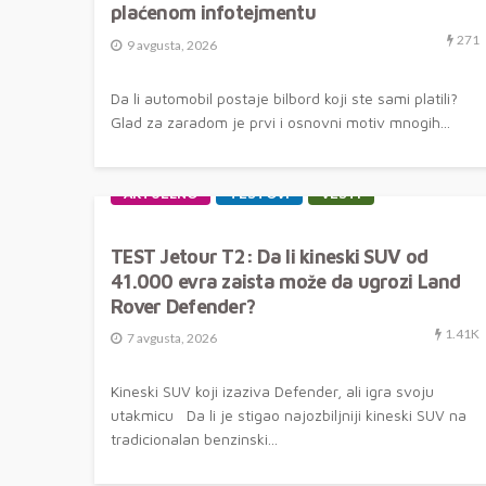
plaćenom infotejmentu
271
9 avgusta, 2026
Da li automobil postaje bilbord koji ste sami platili?
Glad za zaradom je prvi i osnovni motiv mnogih...
AKTUELNO
TESTOVI
VESTI
TEST Jetour T2: Da li kineski SUV od
41.000 evra zaista može da ugrozi Land
Rover Defender?
1.41K
7 avgusta, 2026
Kineski SUV koji izaziva Defender, ali igra svoju
utakmicu Da li je stigao najozbiljniji kineski SUV na
tradicionalan benzinski...