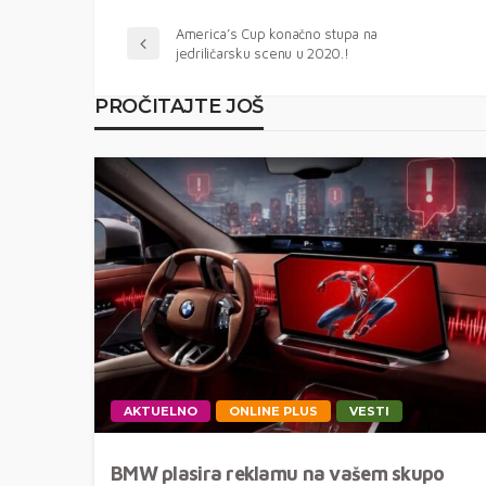
America’s Cup konačno stupa na
jedriličarsku scenu u 2020.!
PROČITAJTE JOŠ
AKTUELNO
ONLINE PLUS
VESTI
BMW plasira reklamu na vašem skupo