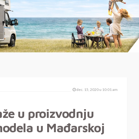
dec. 15, 2020 u 10:01 am
že u proizvodnju
 modela u Mađarskoj