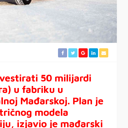
estirati 50 milijardi
ra) u fabriku u
noj Mađarskoj. Plan je
ktričnog modela
ju, izjavio je mađarski