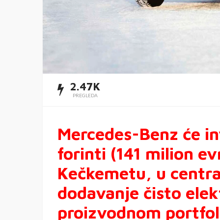
2.47K
PREGLEDA
Mercedes-Benz će inv
forinti (141 milion ev
Kečkemetu, u central
dodavanje čisto ele
proizvodnom portfoli