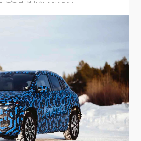
V
kečkemet
Mađarska
mercedes eqb