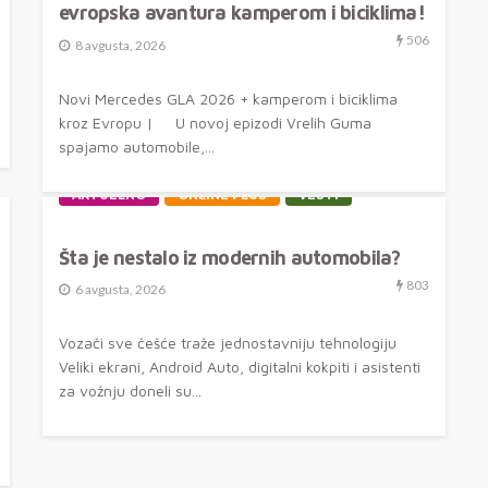
evropska avantura kamperom i biciklima!
506
8 avgusta, 2026
Novi Mercedes GLA 2026 + kamperom i biciklima
kroz Evropu | U novoj epizodi Vrelih Guma
spajamo automobile,...
AKTUELNO
ONLINE PLUS
VESTI
Šta je nestalo iz modernih automobila?
803
6 avgusta, 2026
Vozači sve češće traže jednostavniju tehnologiju
Veliki ekrani, Android Auto, digitalni kokpiti i asistenti
za vožnju doneli su...