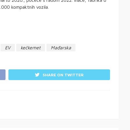
.000 kompaktnih vozila.
EV
kečkemet
Mađarska
SHARE ON TWITTER