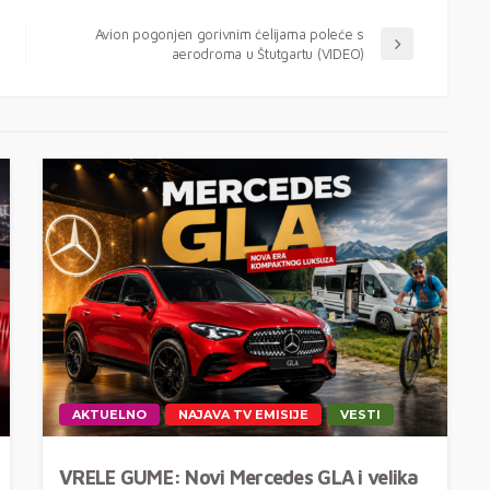
Avion pogonjen gorivnim ćelijama poleće s
aerodroma u Štutgartu (VIDEO)
AKTUELNO
NAJAVA TV EMISIJE
VESTI
VRELE GUME: Novi Mercedes GLA i velika