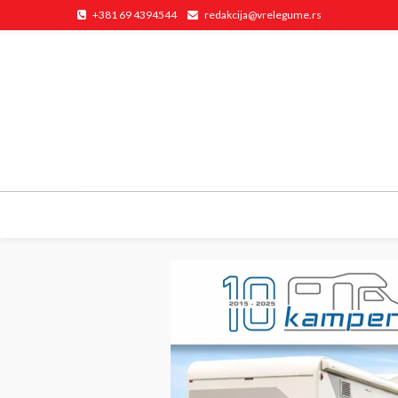
+381 69 4394544
redakcija@vrelegume.rs