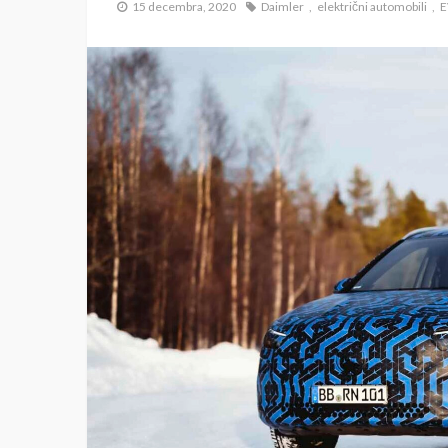
15 decembra, 2020
Daimler
električni automobili
E