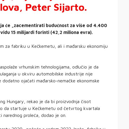
lova, Peter Sijarto.
oja će „zacementirati budućnost za više od 4.400
u 15 milijardi forinti (42,2 miliona evra).
com za fabriku u Kečkemetu, ali i mađarsku ekonomiju
raspolaže vrhunskim tehnologijama, odlučio je da
laganja u okviru automobilske industrije nije
t će dodatno ojačati mađarsko-nemačke ekonomske
ng Hungary, rekao je da bi proizvodnja čisot
lo da startuje u Kečkemetu od četvrtog kvartala
i narednog proleća, dodao je on.
martu 2020., počeće s radom 2022. Inače, fabrika u