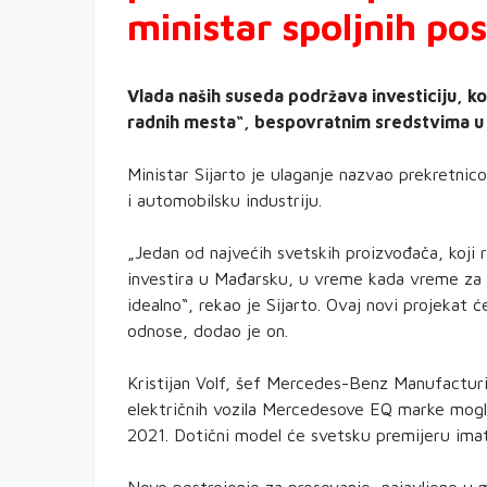
ministar spoljnih pos
Vlada naših suseda podržava investiciju, k
radnih mesta“, bespovratnim sredstvima u vid
Ministar Sijarto je ulaganje nazvao prekretni
i automobilsku industriju.
„Jedan od najvećih svetskih proizvođača, koji 
investira u Mađarsku, u vreme kada vreme za u
idealno“, rekao je Sijarto. Ovaj novi projeka
odnose, dodao je on.
Kristijan Volf, šef Mercedes-Benz Manufacturi
električnih vozila Mercedesove EQ marke mog
2021. Dotični model će svetsku premijeru imat
Novo postrojenje za presovanje, najavljeno u 