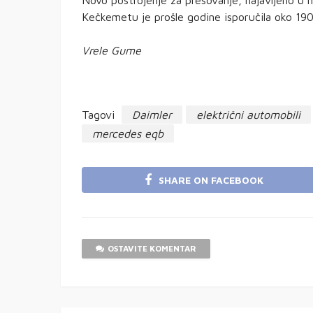
Kečkemetu je prošle godine isporučila oko 190
Vrele Gume
Tagovi
Daimler
električni automobili
mercedes eqb
SHARE ON FACEBOOK
OSTAVITE KOMENTAR