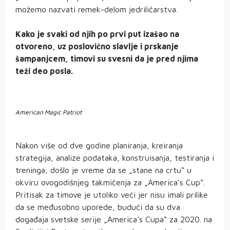
možemo nazvati remek-delom jedriličarstva.
Kako je svaki od njih po prvi put izašao na
otvoreno, uz poslovično slavlje i prskanje
šampanjcem, timovi su svesni da je pred njima
teži deo posla.
American Magic Patriot
Nakon više od dve godine planiranja, kreiranja
strategija, analize podataka, konstruisanja, testiranja i
treninga, došlo je vreme da se „stane na crtu“ u
okviru ovogodišnjeg takmičenja za „America’s Cup“.
Pritisak za timove je utoliko veći jer nisu imali prilike
da se međusobno uporede, budući da su dva
događaja svetske serije „America’s Cupa“ za 2020. na