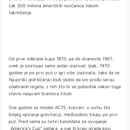
čak 300 miliona američkih novčanica tokom
takmičenja.
„Volunteer“ 1887.
„Columbia“ 1871.
Od prve odbrane kupa 1870. pa do dvaneste 1967.,
uvek je postojao samo jedan izazivač. Ipak, 1970.
godine je po prvi put u igri više izazivača, tako da se
Njujorški jedriličarski klub složio da oni prođu seriju
odabranih regata, s tim što bi se pobednik nakon toga
stavio naspram branioca titule.
Ove godine se modeli AC75, kreirani u svrhu što
boljeg opiranja gravitaciji, međusobno trkaju po prvi
put. Pred nama su četiri kandidata za osvajanje
„America’s Cup“ pehara, a sve ih krasi izrada koju