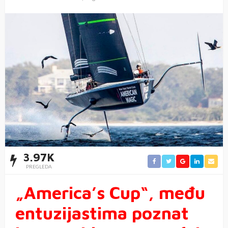
3.97K
PREGLEDA
„America’s Cup“, među
entuzijastima poznat