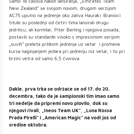
Samo 18 časova nakon lansiranja, „Emirates Team
New Zealand“ se svojom novom, drugom verzijom
AC75 uputio na jedrenje oko zaliva Hauraki. Branioci
titule su poslednji od četiri tima lansirali drugu
jedrilicu, ali kormilar, Piter Berling i njegova posada,
postavili su standarde visoko s impresivnom serijom
„suvih“ preleta prilikom jedrenja uz vetar i promene
kursa naginjanjem jedara pri jedrenju niz vetar, i to pri
brzini vetra od samo 6,5 čvorova.
Dakle, prva trka se održaće se od 17. do 20.
decembra, tako da je šampionski tim imao samo
tri nedelje da pripremi novo plovilo, dok su
njegovi rivali, „Ineos Team UK“, „Luna Rossa
Prada Pirelli“ i „American Magic“ na vodi još od
sredine oktobra.