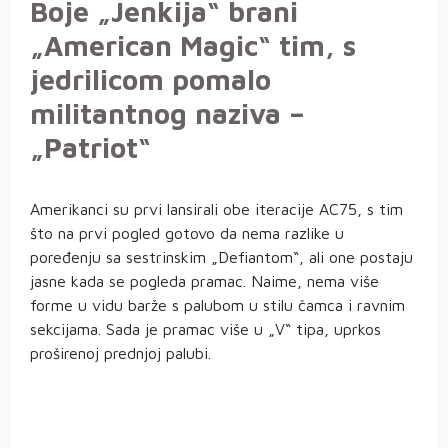
Boje „Jenkija“ brani
„American Magic“ tim, s
jedrilicom pomalo
militantnog naziva –
„Patriot“
Amerikanci su prvi lansirali obe iteracije AC75, s tim
što na prvi pogled gotovo da nema razlike u
poređenju sa sestrinskim „Defiantom“, ali one postaju
jasne kada se pogleda pramac. Naime, nema više
forme u vidu barže s palubom u stilu čamca i ravnim
sekcijama. Sada je pramac više u „V“ tipa, uprkos
proširenoj prednjoj palubi.
American Magic – Patriot