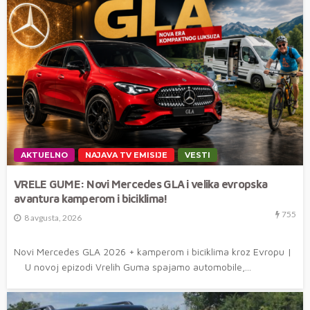
AKTUELNO
NAJAVA TV EMISIJE
VESTI
VRELE GUME: Novi Mercedes GLA i velika evropska
avantura kamperom i biciklima!
755
8 avgusta, 2026
Novi Mercedes GLA 2026 + kamperom i biciklima kroz Evropu |
U novoj epizodi Vrelih Guma spajamo automobile,...