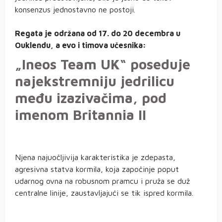
konsenzus jednostavno ne postoji.
Regata je održana od 17. do 20 decembra u
Ouklendu, a evo i timova učesnika:
„Ineos Team UK“ poseduje
najekstremniju jedrilicu
među izazivačima, pod
imenom Britannia II
Njena najuočljivija karakteristika je zdepasta,
agresivna statva kormila, koja započinje poput
udarnog ovna na robusnom pramcu i pruža se duž
centralne linije, zaustavljajući se tik ispred kormila.
Ineos Team UK – Britannia II