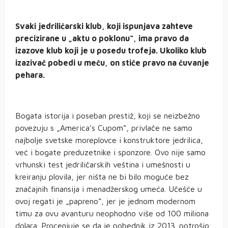
Svaki jedriličarski klub, koji ispunjava zahteve
precizirane u „aktu o poklonu“, ima pravo da
izazove klub koji je u posedu trofeja. Ukoliko klub
izazivač pobedi u meču, on stiče pravo na čuvanje
pehara.
Bogata istorija i poseban prestiž, koji se neizbežno
povezuju s „America’s Cupom“, privlače ne samo
najbolje svetske moreplovce i konstruktore jedrilica,
već i bogate preduzetnike i sponzore. Ovo nije samo
vrhunski test jedriličarskih veština i umešnosti u
kreiranju plovila, jer ništa ne bi bilo moguće bez
značajnih finansija i menadžerskog umeća. Učešće u
ovoj regati je „papreno“, jer je jednom modernom
timu za ovu avanturu neophodno više od 100 miliona
dolara. Procenjuje se da je pobednik iz 2013. potrošio