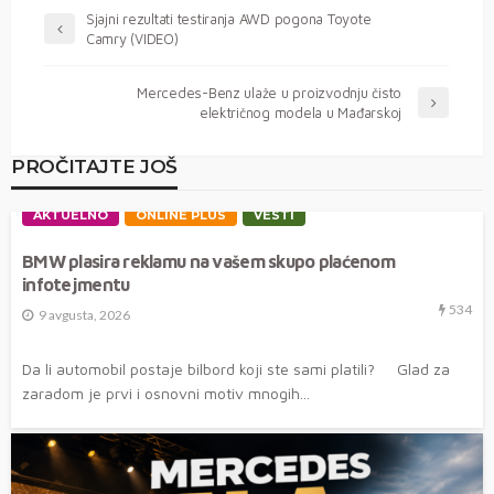
Sjajni rezultati testiranja AWD pogona Toyote
Camry (VIDEO)
Mercedes-Benz ulaže u proizvodnju čisto
električnog modela u Mađarskoj
PROČITAJTE JOŠ
AKTUELNO
ONLINE PLUS
VESTI
BMW plasira reklamu na vašem skupo plaćenom
infotejmentu
534
9 avgusta, 2026
Da li automobil postaje bilbord koji ste sami platili? Glad za
zaradom je prvi i osnovni motiv mnogih...