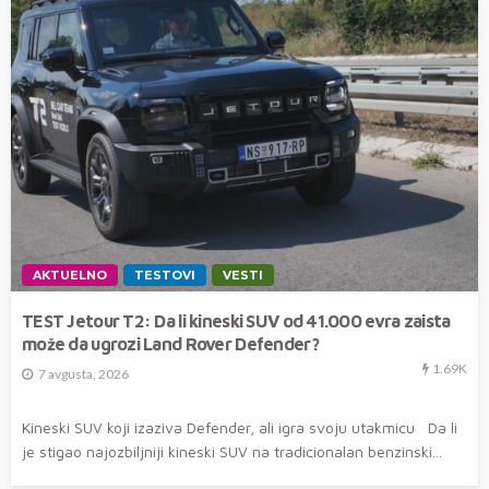
AKTUELNO
TESTOVI
VESTI
TEST Jetour T2: Da li kineski SUV od 41.000 evra zaista
može da ugrozi Land Rover Defender?
1.69K
7 avgusta, 2026
Kineski SUV koji izaziva Defender, ali igra svoju utakmicu Da li
je stigao najozbiljniji kineski SUV na tradicionalan benzinski...