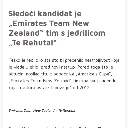
Sledeći kandidat je
„Emirates Team New
Zealand“ tim s jedrilicom
„Te Rehutai“
Teško je reći bilo šta što bi precenilo nestrpljivost koja
je vlada u ekipi pred novi nastup. Pored toga što je
aktuelni nosilac titule pobednika „America’s Cupa“,
„Emirates Team New Zealand“ tim ima svoju agendu
koja frustrira ostale timove još od 2012.
Emirates Team New Zealand – Te Rehutai