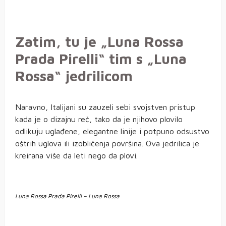
Zatim, tu je „Luna Rossa
Prada Pirelli“ tim s „Luna
Rossa“ jedrilicom
Naravno, Italijani su zauzeli sebi svojstven pristup
kada je o dizajnu reč, tako da je njihovo plovilo
odlikuju uglađene, elegantne linije i potpuno odsustvo
oštrih uglova ili izobličenja površina. Ova jedrilica je
kreirana više da leti nego da plovi.
Luna Rossa Prada Pirelli – Luna Rossa