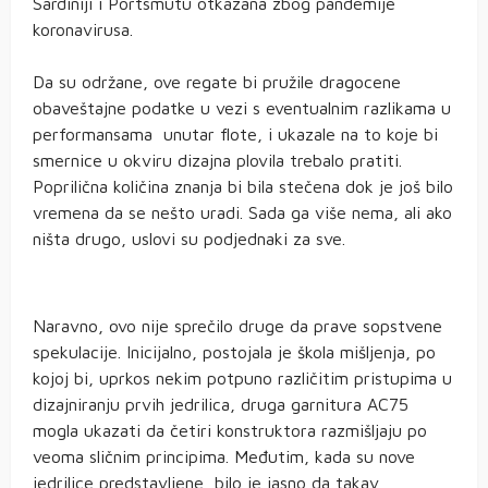
Sardiniji i Portsmutu otkazana zbog pandemije
koronavirusa.
Da su održane, ove regate bi pružile dragocene
obaveštajne podatke u vezi s eventualnim razlikama u
performansama unutar flote, i ukazale na to koje bi
smernice u okviru dizajna plovila trebalo pratiti.
Poprilična količina znanja bi bila stečena dok je još bilo
vremena da se nešto uradi. Sada ga više nema, ali ako
ništa drugo, uslovi su podjednaki za sve.
Naravno, ovo nije sprečilo druge da prave sopstvene
spekulacije. Inicijalno, postojala je škola mišljenja, po
kojoj bi, uprkos nekim potpuno različitim pristupima u
dizajniranju prvih jedrilica, druga garnitura AC75
mogla ukazati da četiri konstruktora razmišljaju po
veoma sličnim principima. Međutim, kada su nove
jedrilice predstavljene, bilo je jasno da takav