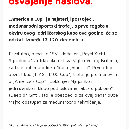
osvajanje naslova.
„America’s Cup“ je najstariji postojeći,
međunarodni sportski trofej, a prva regata u
okviru ovog jedriličarskog kupa ove godine će se
održati između 17. i 20. decembra.
Prvobitno, pehar je 1851. dodeljen „Royal Yacht
Squadronu“ za trku oko ostrva Vajt u Velikoj Britaniji,
kada je pobedu odnela škuna „America“. Prvobitno
poznat kao „R.Y.S. £100 Cup“, trofej je preimenovan
u „America’s Cup“ i poklonjen Njujorškom
jedriličarskom klubu pod uslovima „akta o poklonu“
(Deed of Gift), što je obezbedilo da ovaj pehar bude
trajno dostupan za međunarodno takmičenje.
Škuna „America“ koja je pobedila 1851. (Fitz Henry Lane)