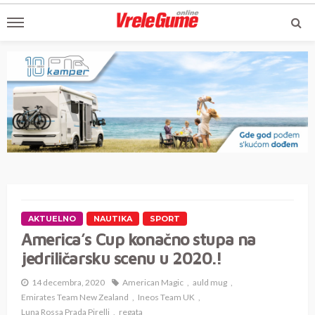
AKTUELNO
NAUTIKA
SPORT
America’s Cup konačno stupa na
jedriličarsku scenu u 2020.!
14 decembra, 2020
American Magic
auld mug
Emirates Team New Zealand
Ineos Team UK
Luna Rossa Prada Pirelli
regata