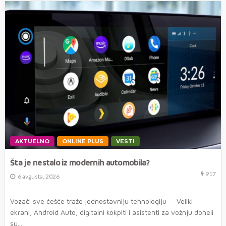
AKTUELNO
ONLINE PLUS
VESTI
Šta je nestalo iz modernih automobila?
917
6 avgusta, 2026
Vozači sve češće traže jednostavniju tehnologiju Veliki
ekrani, Android Auto, digitalni kokpiti i asistenti za vožnju doneli
su...