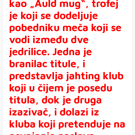
kao „Auld mug“, trofej
je koji se dodeljuje
pobedniku meča koji se
vodi između dve
jedrilice. Jedna je
branilac titule, i
predstavlja jahting klub
koji u čijem je posedu
titula, dok je druga
izazivač, i dolazi iz
kluba koji pretenduje na